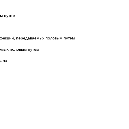
м путем
инфекций, передаваемых половым путем
аемых половым путем
иала