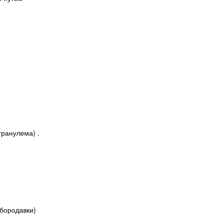
гранулема) .
бородавки)