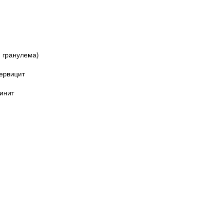
я гранулема)
ервицит
инит