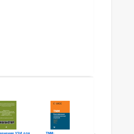
менение УЗИ для
TNM:
Стабильная