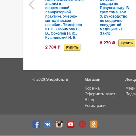
анализ в
сердца по
современной
Браунвальду. В
лабораторной
трех тома. Том
практике. Учебно-
3: руководство
методическое
по сердечно-
пособие - Тимофеев
сосудистой
Ю. С., Любимова Н.
медицине - П.
В., Соколов Н. Ю.,
Зайпс
Кушлинский Н. Е.
8 270
Р
2 784
Р
© 2026
Shopdon.ru
Магазин
Лекц
Корзина
Меди
Оформить заказ
Подп
Вход
Регистрация