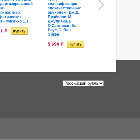
ндартизированной
классификация
ишемическая
нки
злокачественных
болезнь
ерхностных
опухолей - Дж.Д.
сердца: учебно-
фатических
Брайерли, М.
методическое
в - Фисенко Е. П.
Джулиани, Б.
пособие - Вачев
О’Салливан, Б.
С. А., Махотин
Роус, Э. Ван
А. А., Лесько К.
11
Р
Эйкен
А.,
Хамнагадаев И.
А.
5 694
Р
3 130
Р