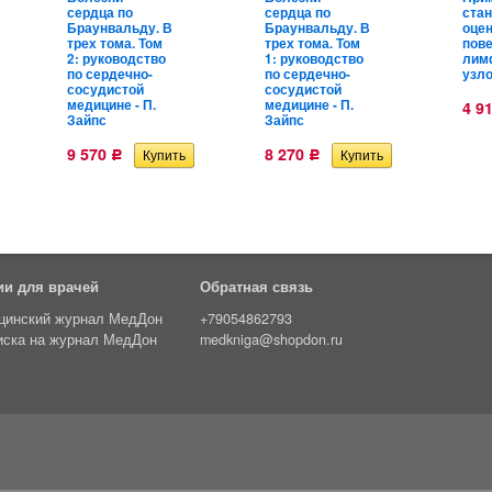
сердца по
сердца по
ста
Браунвальду. В
Браунвальду. В
оце
трех тома. Том
трех тома. Том
пов
2: руководство
1: руководство
лим
по сердечно-
по сердечно-
узло
сосудистой
сосудистой
медицине - П.
медицине - П.
4 9
Зайпс
Зайпс
9 570
8 270
Р
Р
ии для врачей
Обратная связь
цинский журнал МедДон
+79054862793
иска на журнал МедДон
medkniga@shopdon.ru