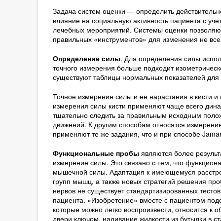
Задача систем оценки — определить действительно
влияние на социальную активность пациента с уче
лечебных мероприятий. Системы оценки позволяю
правильных «инструментов» для изменения не всег
Определение силы
. Для определения силы испол
точного измерения больше подходит изометрическ
существуют таблицы нормальных показателей для 
Точное измерение силы и ее нарастания в кисти и 
измерения силы кисти применяют чаще всего дина
тщательно следить за правильным исходным полож
движений. К другим способам относятся измерение
применяют те же задания, что и при способе Jamar
Функциональные пробы
являются более результ
измерение силы. Это связано с тем, что функцион
мышечной силы. Адаптация к имеющемуся расстро
групп мышц, а также новых стратегий решения пр
нервов не существует стандартизированных тесто
пациента. «Изобретение» вместе с пациентом подо
которые можно легко воспроизвести, относится к 
двери ключом, наливание жидкости из бутылки в ст