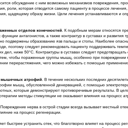
ится обсуждение с ним возможных механизмов повреждения, прог
я, роли, которая отводится самому пациенту в процессе лечения,
ния, щадящему образу жизни. Цели лечения устанавливаются и о
аженных отделов конечностей
. К подобным мерам относятся п
нкции антагонистов, а также контрактур в суставах и развития т
нно подвержены образованию язв пальцы и стопы. Наиболее опасны
оде, поэтому следует рекомендовать пациенту поддерживать темпе
х дел, ниже 50°С. Контрактуры в суставах следует предотвращат
 тем, чтобы пораженные группы мышц, особенно при повреждении 
тоянии перерастяжения, чего можно избежать с помощью применени
я мышечных атрофий
. В течение нескольких последних десятилет
трофии мышц, обусловленной денервацией, с помощью электротер
тных, которые демонстрируют противоречивые результаты. В цел
иотерапии методы стимуляции не оказывают влияния на процесс а
 Повреждение нерва в острой стадии всегда вызывает местный отек,
лияние на процесс регенерации.
 быстрее устранить отек, что благотворно влияет на процесс рег