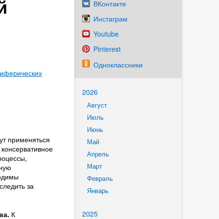
й
ВКонтакте
Инстаграм
Youtube
Pinterest
Одноклассники
риферических
2026
Август
Июль
Июнь
гут применяться
Май
 консервативное
Апрель
роцессы,
Март
бную
ходимы
Февраль
следить за
Январь
2025
ва.
К