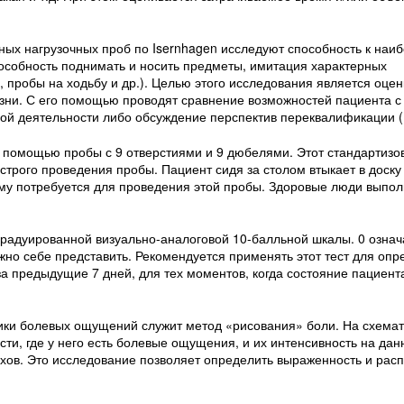
х нагрузочных проб по Isernhagen исследуют способность к наиб
собность поднимать и носить предметы, имитация характерных
 пробы на ходьбу и др.). Целью этого исследования является оцен
зни. С его помощью проводят сравнение возможностей пациента с 
й деятельности либо обсуждение перспектив переквалификации (
 с помощью пробы с 9 отверстиями и 9 дюбелями. Этот стандартиз
строго проведения пробы. Пациент сидя за столом втыкает в доску
ему потребуется для проведения этой пробы. Здоровые люди выпол
радуированной визуально-аналоговой 10-балльной шкалы. 0 означа
ожно себе представить. Рекомендуется применять этот тест для оп
за предыдущие 7 дней, для тех моментов, когда состояние пациент
ики болевых ощущений служит метод «рисования» боли. На схемат
сти, где у него есть болевые ощущения, и их интенсивность на да
хов. Это исследование позволяет определить выраженность и рас