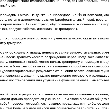
сле оперативного вмешательства на нерве, так как в большинстве
ный отек.
необходимы активные движения. Исследования Holler показали, чт
ествляется в автономном режиме (диафрагмальный нерв), восста
ся произвольно. Так как стресс, обусловленный экзогенными факто
кон, следует избегать интенсивных тренировок.
, что с помощью электротерапии у человека можно оказывать пол
ит у грызунов.
овки сохранных мышц, использование вспомогательных сред
ней после травматического повреждения нерва, когда заканчивает
 грануляционных тканей, можно начать тренировку с помощью спец
можно в большем объеме вернуть пациенту способность к самообс
ся удовлетворительный результат в отношении восстановления функ
сстановлении функции показано применение ортезов или замещаю
целью восстановления или улучшения функции захвата. Заместите
ьной реинтеграции в отношении качества жизни пациента в семье,
ности должно проводиться уже на раннем этапе в рамках общего 
собой процесс, который, как правило, продолжается наиболее дол
и, тем больше у него шансов для социальной реабилитации. Для 