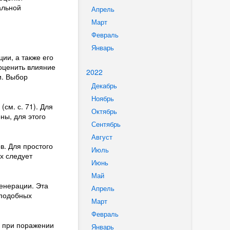
альной
Апрель
Март
Февраль
Январь
ии, а также его
оценить влияние
2022
и. Выбор
Декабрь
Ноябрь
см. с. 71). Для
Октябрь
ны, для этого
Сентябрь
Август
в. Для простого
Июль
х следует
Июнь
Май
енерации. Эта
Апрель
 подобных
Март
Февраль
о при поражении
Январь