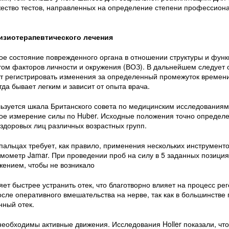
ество тестов, направленных на определение степени профессион
изиотерапевтического лечения
е состояние поврежденного органа в отношении структуры и функц
том факторов личности и окружения (ВОЗ). В дальнейшем следует 
т регистрировать изменения за определенный промежуток времен
да бывает легким и зависит от опыта врача.
ьзуется шкала Британского совета по медицинским исследованиям (
ое измерение силы по Huber. Исходные положения точно определе
здоровых лиц различных возрастных групп.
пальцах требует, как правило, применения нескольких инструменто
мометр Jamar. При проведении проб на силу в 5 заданных позиция
ением, чтобы не возникало
 быстрее устранить отек, что благотворно влияет на процесс рег
сле оперативного вмешательства на нерве, так как в большинстве
ный отек.
необходимы активные движения. Исследования Holler показали, чт