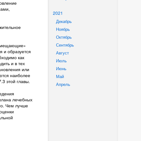
новление
рами,
2021
Декабрь
ожительное
Ноябрь
Октябрь
Сентябрь
замещающие»
я и образуется
Август
бходимо как
Июль
ить и в тех
Июнь
ановления или
ются наиболее
Май
.3 этой главы.
Апрель
ведения
плана лечебных
го. Чем лучше
оценки
альной