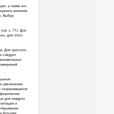
ии, а также его
оценить влияние
и. Выбор
см. с. 71). Для
ны, для этого
в. Для простого
х следует
произвольных
 измерений
бычное
го увеличения
и сохранившихся
иферических
ые для каждого
илитации и
 открывание
м бутылки,