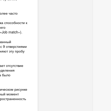
олее часто
ка способности к
его
«Job match»).
ованный
 с 9 отверстиями
няют эту пробу
ет отсутствие
ределения
а было
ическом рисунке
нный момент
пространенность