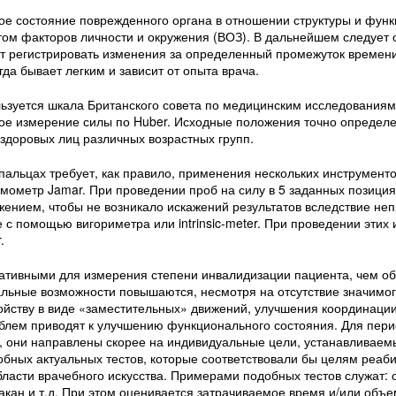
е состояние поврежденного органа в отношении структуры и функц
том факторов личности и окружения (ВОЗ). В дальнейшем следует 
т регистрировать изменения за определенный промежуток времен
да бывает легким и зависит от опыта врача.
ьзуется шкала Британского совета по медицинским исследованиям (
ое измерение силы по Huber. Исходные положения точно определе
здоровых лиц различных возрастных групп.
пальцах требует, как правило, применения нескольких инструменто
мометр Jamar. При проведении проб на силу в 5 заданных позиция
ением, чтобы не возникало искажений результатов вследствие не
 с помощью вигориметра или intrinsic-meter. При проведении этих
.
ативными для измерения степени инвалидизации пациента, чем о
альные возможности повышаются, несмотря на отсутствие значимо
йству в виде «заместительных» движений, улучшения координаци
облем приводят к улучшению функционального состояния. Для пер
в, они направлены скорее на индивидуальные цели, устанавливаем
бных актуальных тестов, которые соответствовали бы целям реаб
области врачебного искусства. Примерами подобных тестов служат:
акан и т.д. При этом оценивается затрачиваемое время и/или объе