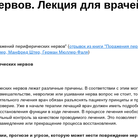
ервов. Лекция для враче
ажений периферических нервов" (
отрывок из книги "Поражения пе
алер, Манфред Штер, Герман Мюллер-Фаля
)
ческих нервов
еских нервов лежат различные причины. В соответствии с этим мо
мешательстве, невролизе или ушивании нерва вопрос не стоит, то
ительного лечения врач обязан разъяснять пациенту принципы и п
доверие. Уже в начале терапии лечащий врач должен иметь подро
сстановления функции в ходе лечения. В процессе лечения необ
льный контроль за качеством проводимого лечения. Это позволяет 
 замедление или прекращение процесса восстановления.
и, прогнозе и угрозе, которую может нести повреждение нер