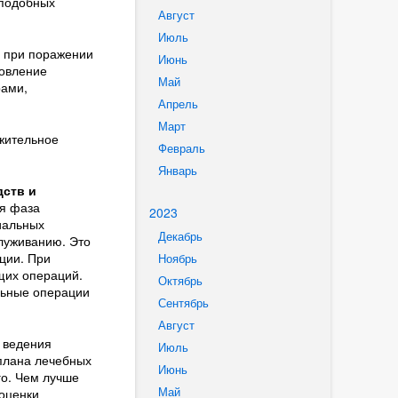
 подобных
Август
Июль
о при поражении
Июнь
новление
Май
рами,
Апрель
Март
ожительное
Февраль
Январь
ств и
ся фаза
2023
иальных
Декабрь
луживанию. Это
ции. При
Ноябрь
щих операций.
Октябрь
льные операции
Сентябрь
Август
 ведения
Июль
плана лечебных
Июнь
го. Чем лучше
Май
оценки