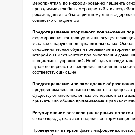
мероприятиям по информированию пациента относ
проводимых лечебных мероприятий и их воздействи
рекомендации по благоприятному для выздоровле
совместно с пациентом.
Предотвращение вторичного повреждения пор
формирования контрактур мышц, осуществляющих фу
участках с нарушенной чувствительностью. Особе
отношении тесная обувь и пребывание в горячей в
которой он имеет контакт при выполнении домашни
специальных упражнений. Необходимо следить за
лучевого нервов, не находились постоянно в сос
соответствующих шин.
Предотвращение или замедление образовани
предпринимались попытки повлиять на процесс а
Существуют многочисленные эксперименты на живо
признать, что обычно применяемые в рамках физ
Регулирование регенерации нервных волокон
.
свою очередь, оказывает первичное тормозящее в
Проведенный в первой фазе лимфодренаж позволяет