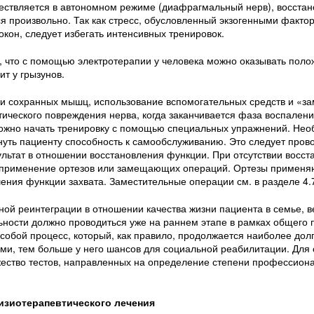
ествляется в автономном режиме (диафрагмальный нерв), восста
ся произвольно. Так как стресс, обусловленный экзогенными факто
кон, следует избегать интенсивных тренировок.
, что с помощью электротерапии у человека можно оказывать пол
ит у грызунов.
и сохранных мышц, использование вспомогательных средств и «
ического повреждения нерва, когда заканчивается фаза воспалени
можно начать тренировку с помощью специальных упражнений. Нео
ть пациенту способность к самообслуживанию. Это следует провод
ультат в отношении восстановления функции. При отсутствии восст
 применение ортезов или замещающих операций. Ортезы применя
ения функции захвата. Заместительные операции см. в разделе 4.7
ой реинтеграции в отношении качества жизни пациента в семье, 
ности должно проводиться уже на раннем этапе в рамках общего 
собой процесс, который, как правило, продолжается наиболее дол
и, тем больше у него шансов для социальной реабилитации. Для 
ество тестов, направленных на определение степени профессион
изиотерапевтического лечения