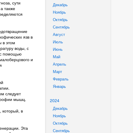
ноза, сути
Декабрь
 а также
Ноябрь
пределяются
Октябрь
Сентябрь
редотвращение
Август
рофических язв в
Июль
 в этом
ратуру воды, с
Июнь
ь с помощью
Май
малоберцового и
Апрель
я
Март
Февраль
ий
Январь
апии.
ом следует
трофии мышц.
2024
Декабрь
 который, в
Ноябрь
Октябрь
енерации. Эта
Сентябрь