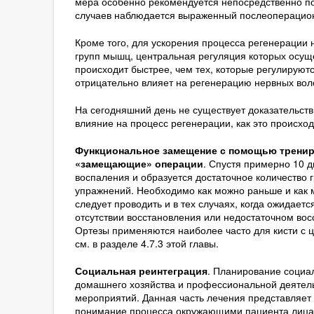
мера особенно рекомендуется непосредственно по
случаев наблюдается выраженный послеоперацион
Кроме того, для ускорения процесса регенерации 
групп мышц, центральная регуляция которых осущ
происходит быстрее, чем тех, которые регулируют
отрицательно влияет на регенерацию нервных воло
На сегодняшний день не существует доказательств
влияние на процесс регенерации, как это происход
Функциональное замещение с помощью тренир
«замещающие» операции
. Спустя примерно 10 д
воспаления и образуется достаточное количество
упражнений. Необходимо как можно раньше и как 
следует проводить и в тех случаях, когда ожидает
отсутствии восстановления или недостаточном во
Ортезы применяются наиболее часто для кисти с 
см. в разделе 4.7.3 этой главы.
Социальная реинтеграция
. Планирование социал
домашнего хозяйства и профессиональной деятель
мероприятий. Данная часть лечения представляет 
понимание процесса окружающими пациента лицам