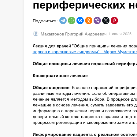
периферических н
Поделиться:
Макакгонов Григорий Андреевич
1 июля 2025
Лекция для врачей "Общие принципы лечения пор
нервов и корешковые синдромы" - Марко Мумент
Общие принципы лечения поражений перифери
Консервативное лечение
Общие сведения
. В основе поражений периферич
различные методы лечения. Если об оперативном в
лечение является методом выбора. В процессе дл
лежащие в основе лечения, суметь завоевать его 
информацию о поражении нерва и возможности во
доверительный контакт пациента с врачом и тщате
процессом регенерации и своевременно заметить
Информирование пациента о реальном состояни