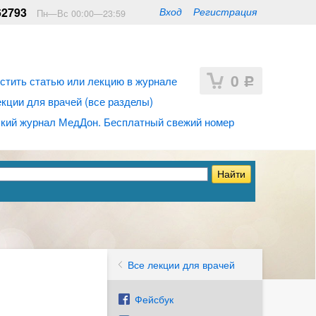
62793
Вход
Регистрация
Пн—Вс 00:00—23:59
0
стить статью или лекцию в журнале
Р
ции для врачей (все разделы)
кий журнал МедДон. Бесплатный свежий номер
Все лекции для врачей
Фейсбук