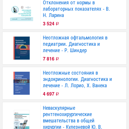
Отклонения от нормы в
лабораторных показателях - В.
Н. Ларина
3 524
Р
Неотложная офтальмология в
педиатрии. Диагностика и
лечение - Р. Шиндер
7 816
Р
Неотложные состояния в
эндокринологии. Диагностика и
лечение - Л. Лорио, Х. Ванека
4 697
Р
Неваскулярные
рентгенохирургические
вмешательства в общей
хирургии - Кулезневой Ю. В.