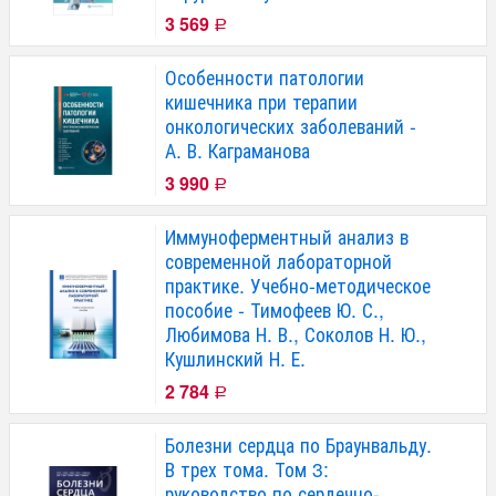
3 569
Р
Особенности патологии
кишечника при терапии
онкологических заболеваний -
А. В. Каграманова
3 990
Р
Иммуноферментный анализ в
современной лабораторной
практике. Учебно-методическое
пособие - Тимофеев Ю. С.,
Любимова Н. В., Соколов Н. Ю.,
Кушлинский Н. Е.
2 784
Р
Болезни сердца по Браунвальду.
В трех тома. Том 3:
руководство по сердечно-