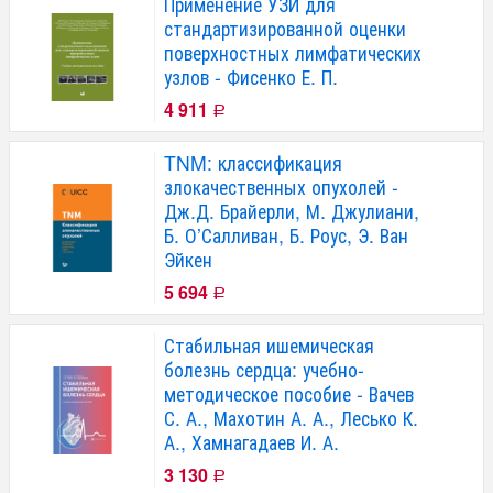
Применение УЗИ для
стандартизированной оценки
поверхностных лимфатических
узлов - Фисенко Е. П.
4 911
Р
TNM: классификация
злокачественных опухолей -
Дж.Д. Брайерли, М. Джулиани,
Б. О’Салливан, Б. Роус, Э. Ван
Эйкен
5 694
Р
Стабильная ишемическая
болезнь сердца: учебно-
методическое пособие - Вачев
С. А., Махотин А. А., Лесько К.
А., Хамнагадаев И. А.
3 130
Р