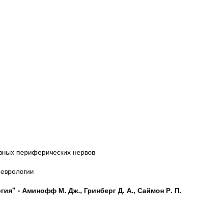
овных периферических нервов
неврологии
ия" - Аминофф М. Дж., Гринберг Д. А., Саймон Р. П.