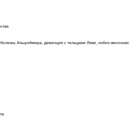
йства
болезнь Альцгеймера, деменция с тельцами Леви, лобно-височная
тв