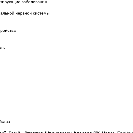
низирующие заболевания
альной нервной системы
тройства
сть
йства
ру". Том 2 - Джаяшри Шринивасан, Клаудия ДЖ. Чавес, Брайан