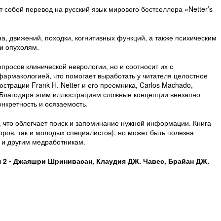
 собой перевод на русский язык мирового бестселлера «Netter’s
а, движений, походки, когнитивных функций, а также психическим
и опухолям.
опросов клинической неврологии, но и соотносит их с
армакологией, что помогает выработать у читателя целостное
трации Frank H. Netter и его преемника, Carlos Machado,
 Благодаря этим иллюстрациям сложные концепции внезапно
нкретность и осязаемость.
 что облегчает поиск и запоминание нужной информации. Книга
оров, так и молодых специалистов), но может быть полезна
 и другим медработникам.
м 2 - Джаяшри Шринивасан, Клаудия ДЖ. Чавес, Брайан ДЖ.