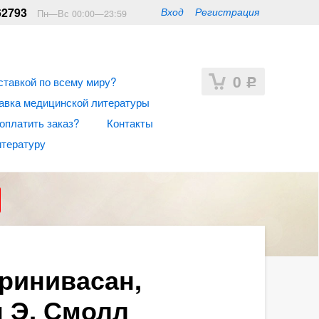
62793
Вход
Регистрация
Пн—Вс 00:00—23:59
0
ставкой по всему миру?
Р
авка медицинской литературы
 оплатить заказ?
Контакты
итературу
Шринивасан,
н Э. Смолл