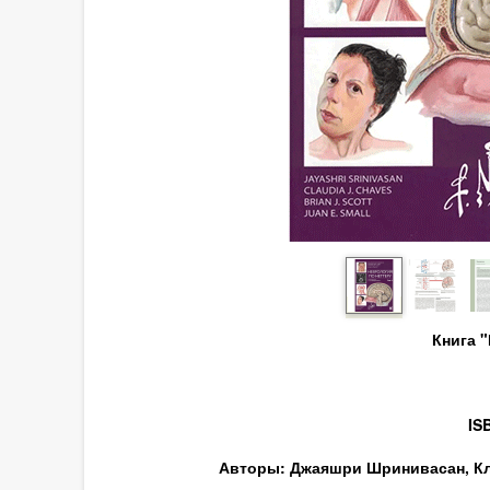
Книга 
IS
Авторы: Джаяшри Шринивасан, Кла