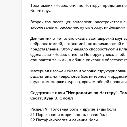
Трехтомник «Неврология по Неттеру» представляет
Neurology».
Второй том посвящен эпилепсии, расстройствам сн
заболеваниям, рассеянному склерозу, инфекциям 
Данная книга не только охватывает широкий круг в
нейроанатомией, патологией, патофизиологией и ф
представление. Этому немало способствуют и иллюс
сделавшие «Неврологию по Неттеру» уникальной.
становятся ясными, а общие описания обретают ко
Материал изложен сжато и хорошо структурирован,
рассчитана на неврологов (как интернов и ординат
студентам старших курсов, врачам общей практики
Содержание книги
"Неврология по Неттеру". То
Скотт, Хуан Э. Смолл
Раздел VI. Головная боль и другие виды боли
21 Первичная и вторичная головная боль
22 Патофизиология и лечение боли