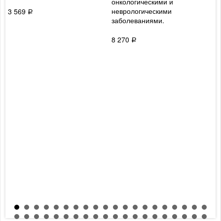
онкологическими и
неврологическими
3 569
9
Р
заболеваниями.
8 270
Р