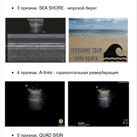
3 признак. SEA SHORE - морской берег
4 признак. A-lines - горизонтальная реверберация
5 признак. QUAD SIGN