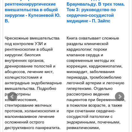
рентгенохирургические
Браунвальду. В трех тома.
Б
о
вмешательства в общей
Том 3: руководство по
Т
хирургии - Кулезневой Ю.
сердечно-сосудистой
с
В.
медицине - П. Зайпс
м
Чрескожные вмешательства
Книга охватывает сложные
А
под контролем УЗИ и
разделы клинической
с
рентгеноскопии в общей
кардиологии: пороки
п
хирургии: биопсия
клапанов сердца и
к
внутренних органов,
современные методы их
р
й
дренирование полостей и
коррекции, кардиомиопатии,
с
абсцессов, лечение кист,
миокардит, заболевания
Р
холецистостомия и
перикарда, тромбоэмболию
п
антеградные эндобилиарные
легочной артерии и легочную
а
вмешательства. Подробно
гипертензию. Отдельно
г
рассмотрены
рассмотрено ведение
л
холангиостомия,
пациентов при беременности,
с
стентирование желчных
в пожилом возрасте, а также
м
протоков, холангиоскопия и
при сочетании сердечно-
к
х
малоинвазивное лечение
сосудистой патологии с
и
осложнений острого
эндокринными, почечными,
с
деструктивного панкреатита.
ревматическими,
п