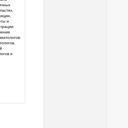
ичных
помощи. Издание
медперсоналу, студе
ластях.
предназначено врачам и
ухаживающим.
укции,
специалистам
еты и
мультидисциплинарных
3 996
Р
трации
реабилитационных команд.
нение
вматологов-
4 890
Р
тологов,
й
огов и