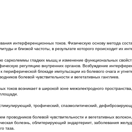
ования интерфе­ренционных токов. Физическую основу метода сост
итуды и близкой частоты, в результате которого происходит их ин
ю сарколеммы гладких мышц и изменение функциональных свойст
ическую регуляцию внут­ренних органов. Возбуждение интерфер
к периферической блокаде импульсации из болевого очага и угне
дников болевой чувствительности и вегетативных ганглиев.
х токов возника­ет в широкой зоне межэлектродного пространства,
 площади.
остимулирующий, трофический, спазмолитический, дефиброзирующ
м проводников болевой чувствительности и вегетативных волокон,
ическая болезнь, облитерирую­щий эндартериит, заболевания желу
о таза.