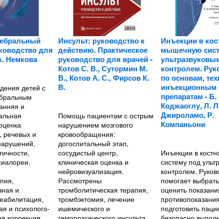
ребральный
Инсульт: руководство к
Инъекции в кос
уководство для
действию. Практическое
мышечную сист
 А. Немкова
руководство для врачей -
ультразвуковы
Котов С. В., Сутормин М.
контролем. Рук
В., Котов А. С., Фирсов К.
по основам, тех
В.
инъекционным
дения детей с
препаратам - Б.
ебральным
Коджаоглу, Л. Л
анняя и
Джироламо, Р.
альная
Помощь пациентам с острым
Компаньони
 оценка
нарушением мозгового
, речевых и
кровообращения:
нарушений,
догоспитальный этап,
тичности,
сосудистый центр,
Инъекции в кост
сиалореи.
клиническая оценка и
систему под ульт
нейровизуализация.
контролем. Руков
пия,
Рассмотрены
помогает выбрать
зная и
тромболитическая терапия,
оценить показани
еабилитация,
тромбэктомия, лечение
противопоказания
ая и психолого-
ишемического и
подготовить паци
ая коррекция,
геморрагического инсульта,
безопасно выпол