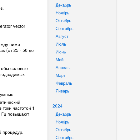
Декабрь
з,
Ноябрь
Октябрь
rator vector
Сентябрь
Август
между ними
Июль
х (от 25 - 50 до
Июнь
Май
Апрель
чтобы силовые
 подводимых
Март
Февраль
Январь
уумные
етический
2024
токи частотой 1
10 Гц повышают
Декабрь
Ноябрь
Октябрь
5 процедур.
Сентябрь