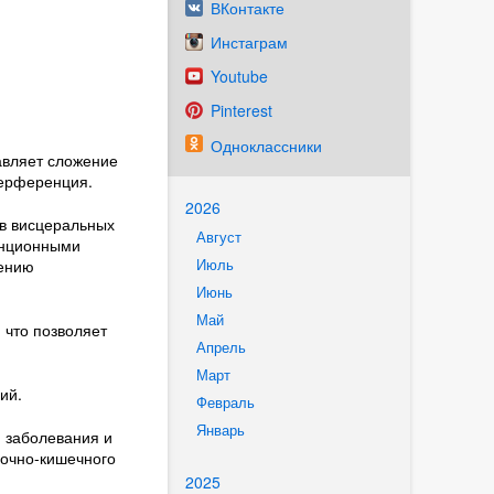
ВКонтакте
Инстаграм
Youtube
Pinterest
Одноклассники
авляет сложение
терференция.
2026
в висцеральных
Август
енционными
Июль
тению
Июнь
Май
 что позволяет
Апрель
Март
ий.
Февраль
Январь
 заболевания и
дочно-кишечного
2025