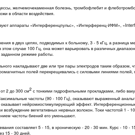
цессы, желчемо­чекаменная болезнь, тромбофлебит и флеботромбо
жи в области воздействия.
зуют аппараты «Интерференцпульс», «Интерференц-ИФМ», «Interfe
ения в двух це­пях, подводимых к больному, 3 - 5 кГц, а разница 
 этом случае 100 Гц, она может варьировать в различных диапазона
в заданном режиме работы.
ьного наклады­вают две или три пары электродов таким образом, 
ромагнитных полей перекре­щивались с силовыми линиями полей,
2
т 2 до 300 см
с тонкими гидрофильными прокладками, либо вак
аксимальные частоты (90 - 100 Гц), оказывают выраженный анальг
Гц оказывает нейромиостимулирующий эффект. Интерференционные 
 возбуждение вегетативных нервных волокон. Токи час­тотой 1 - 
чением частоты биений его уменьшают.
ния составляет 5 - 15, в хроническую - 20 - 30 мин. Курс - 10 - 1
з 15 - 30 дней.