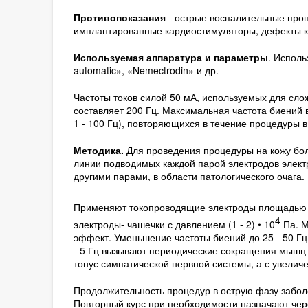
Противопоказания
- острые воспалительные про
имплантированные кардиостимуляторы, дефекты ко
Используемая аппаратура и параметры
. Исполь
automatic», «Nemectrodin» и др.
Частоты токов силой 50 мА, используемых для слож
составляет 200 Гц. Максимальная частота биений в
1 - 100 Гц), повторяю­щихся в течение процедуры 
Методика.
Для проведения процедуры на кожу бол
линии подводимых каждой парой электродов элект
другими парами, в об­ласти патологического очага.
Применяют токопроводящие электроды площадью о
4
электроды- чашечки с давлением (1 - 2) • 10
Па. М
эффект. Уменьшение частоты биений до 25 - 50 
- 5 Гц вызывают периодические со­кращения мышц и
тонус симпатической нервной системы, а с уве­ли
Продолжительность процедур в острую фазу заболева
Повторный курс при необходимости назначают чере