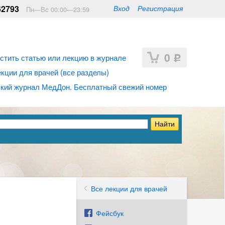
62793
Вход
Регистрация
Пн—Вс 00:00—23:59
0
стить статью или лекцию в журнале
Р
ции для врачей (все разделы)
кий журнал МедДон. Бесплатный свежий номер
Все лекции для врачей
Фейсбук