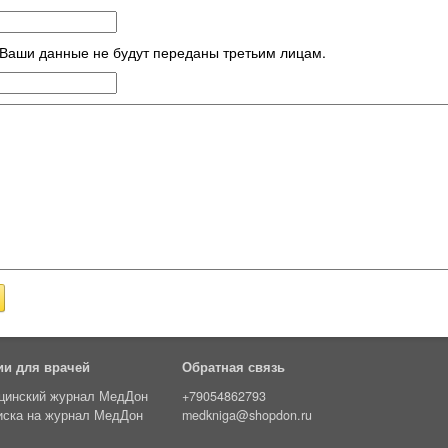
. Ваши данные не будут переданы третьим лицам.
ии для врачей
Обратная связь
цинский журнал МедДон
+79054862793
иска на журнал МедДон
medkniga@shopdon.ru