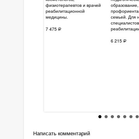
вного сплетения и
физиотерапевтов и врачей
образование,
екомендации по их
реабилитационной
профориентац
еждению.
медицины.
семьей. Для 
специалистов
реабилитации
7 475
Р
6 215
Р
Написать комментарий