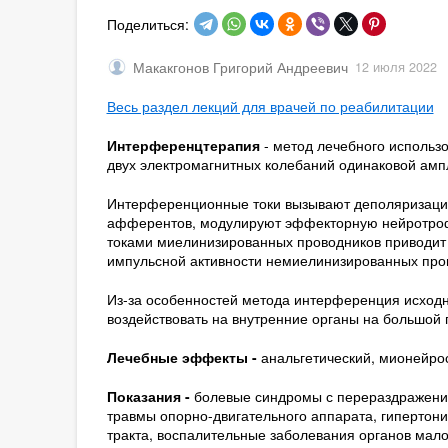
Поделиться:
Макакгонов Григорий Андреевич
12 июля 2022
Весь раздел лекций для врачей по реабилитации
Интерференцтерапия
- метод лечебного использ
двух электромагнитных колебаний одинаковой ампл
Интерференционные токи вызывают деполяризаци
афферентов, модулируют эффекторную нейротроф
токами миелинизиро­ванных проводников приводит 
импульсной активности немиелинизированных прово
Из-за особенностей метода интерференция исходны
воздей­ствовать на внутренние органы на большой
Лечебные эффекты -
анальгетический, мионейр
Показания -
болевые синдромы с перераздражение
травмы опорно-двигательного аппарата, гипертон
тракта, воспалительные заболевания органов малог