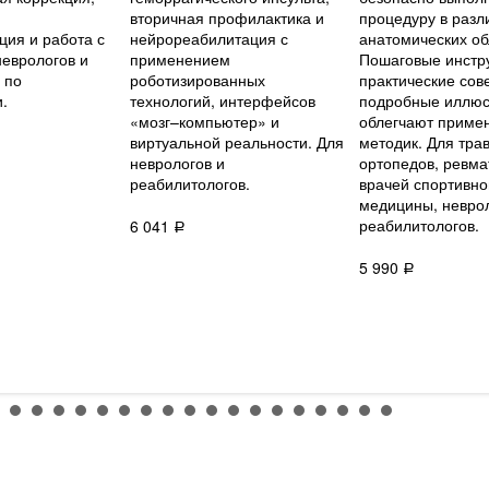
вторичная профилактика и
процедуру в разл
ия и работа с
нейрореабилитация с
анатомических об
неврологов и
применением
Пошаговые инстр
 по
роботизированных
практические сов
.
технологий, интерфейсов
подробные иллюс
«мозг–компьютер» и
облегчают приме
виртуальной реальности. Для
методик. Для тра
неврологов и
ортопедов, ревма
реабилитологов.
врачей спортивно
медицины, неврол
реабилитологов.
6 041
Р
5 990
Р