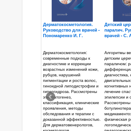
о инъекционным
Дерматокосметология.
Детский це
 лечения боли -
Руководство для врачей -
паралич. Р
 Тереза К.
Пономаренко И. Г.
врачей - С.
ся пошаговое
Дерматокосметология:
Алгоритмы ве
 техники введения
современные подходы к
детским цер
в местных
диагностике и коррекции
параличом: р
ов,
возрастных изменений кожи,
дифференци
тероидов и
рубцов, нарушений
диагностика,
ических препаратов,
пигментации и роста волос,
двигательных
роиллюстрированное
гиноидной липодистрофии и
когнитивных 
ми рисунками
гипергидроза. Рассмотрены
лечение спас
еских структур и
этиопатогенез,
эпилепсии и 
иями. Приводятся
классификация, клинические
Рассмотрены
е осложнения,
проявления, методы
ботулинотера
 при сложных
обследования и терапии с
медикаменто
, требующих
доказанной эффективностью.
физическая р
нных навыков
Для дерматовенерологов,
логопедическ
альной, звездчатого
косметологов,
педагогическ