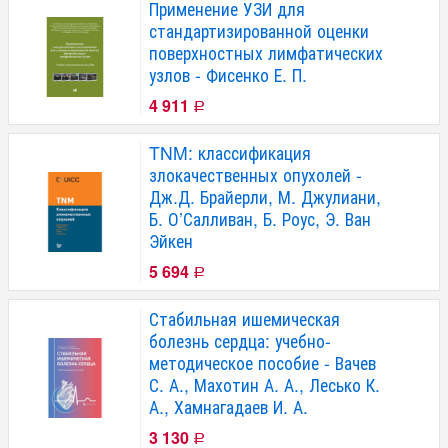
Применение УЗИ для
стандартизированной оценки
поверхностных лимфатических
узлов - Фисенко Е. П.
4 911
Р
TNM: классификация
злокачественных опухолей -
Дж.Д. Брайерли, М. Джулиани,
Б. О’Салливан, Б. Роус, Э. Ван
Эйкен
5 694
Р
Стабильная ишемическая
болезнь сердца: учебно-
методическое пособие - Вачев
С. А., Махотин А. А., Лесько К.
А., Хамнагадаев И. А.
3 130
Р