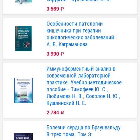
3 569
Р
Особенности патологии
кишечника при терапии
онкологических заболеваний -
А. В. Каграманова
3 990
Р
Иммуноферментный анализ в
современной лабораторной
практике. Учебно-методическое
пособие - Тимофеев Ю. С.,
Любимова Н. В., Соколов Н. Ю.,
Кушлинский Н. Е.
2 784
Р
Болезни сердца по Браунвальду.
В трех тома. Том 3: