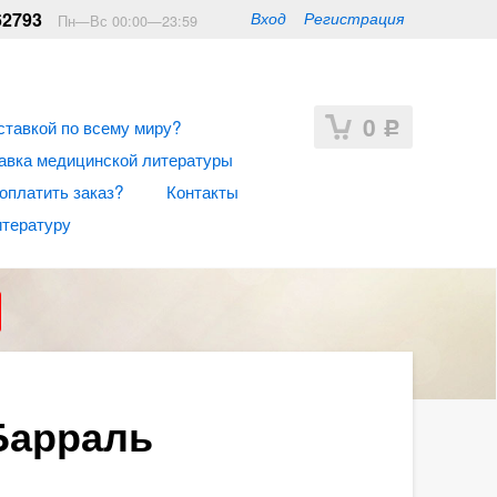
62793
Вход
Регистрация
Пн—Вс 00:00—23:59
0
ставкой по всему миру?
Р
авка медицинской литературы
 оплатить заказ?
Контакты
итературу
Барраль