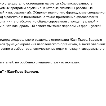
о стандарта по остеопатии является сбалансированность,
зуемых программ обучения, в которые включены различные
ный и висцеральный. Общепризнанно, что французские специалис
ад в развитие и понимание, а также применение философских
опатии - это абсолютно сбалансированная с концептуальной и
но, что висцеральный аспект мы также черпаем из французской
идера висцерального раздела в остеопатии Жан-Пьера Барраля
ов функционирования человеческого организма, а также увеличит
ственно и выбор терапевтических методик с позиции висцерального
итателей, но особенно специалистам - остеопатам.
и" - Жан-Пьер Барраль