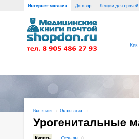
Интернет-магазин
Договор
Лекции для врачей
Как
Все книги
→
Остеопатия
→
Урогенитальные м
Отзывы
Купить
0