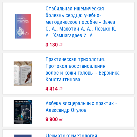
Стабильная ишемическая
болезнь сердца: учебно-
методическое пособие - Вачев
С. А., Махотин А. А., Лесько К.
А., Хамнагадаев И. А.
3 130
Р
Практическая трихология.
Протокол восстановления
волос и кожи головы - Вероника
Константинова
4 414
Р
Азбука висцеральных практик -
Александр Огулов
9 900
Р
Дерматокосметология.