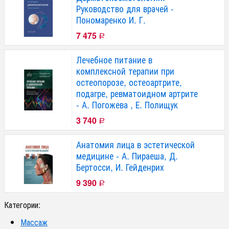
Руководство для врачей -
Пономаренко И. Г.
7 475
Р
Лечебное питание в
комплексной терапии при
остеопорозе, остеоартрите,
подагре, ревматоидном артрите
- А. Погожева , Е. Полищук
3 740
Р
Анатомия лица в эстетической
медицине - А. Пираеша, Д.
Бертосси, И. Гейденрих
9 390
Р
Категории:
Массаж