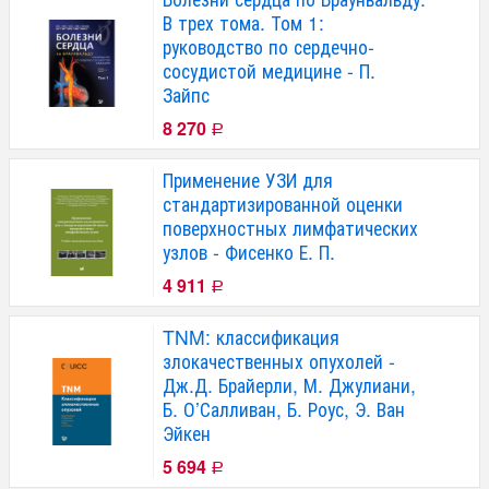
В трех тома. Том 1:
руководство по сердечно-
сосудистой медицине - П.
Зайпс
8 270
Р
Применение УЗИ для
стандартизированной оценки
поверхностных лимфатических
узлов - Фисенко Е. П.
4 911
Р
TNM: классификация
злокачественных опухолей -
Дж.Д. Брайерли, М. Джулиани,
Б. О’Салливан, Б. Роус, Э. Ван
Эйкен
5 694
Р