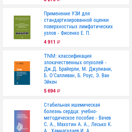
Применение УЗИ для
стандартизированной оценки
поверхностных лимфатических
узлов - Фисенко Е. П.
4 911
Р
TNM: классификация
злокачественных опухолей -
Дж.Д. Брайерли, М. Джулиани,
Б. О’Салливан, Б. Роус, Э. Ван
Эйкен
5 694
Р
Стабильная ишемическая
болезнь сердца: учебно-
методическое пособие - Вачев
С. А., Махотин А. А., Лесько К.
А., Хамнагадаев И. А.