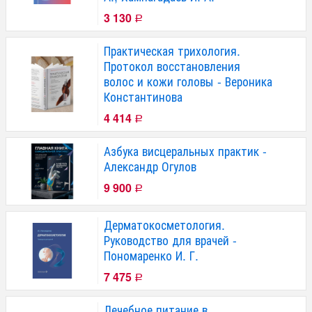
3 130
Р
Практическая трихология.
Протокол восстановления
волос и кожи головы - Вероника
Константинова
4 414
Р
Азбука висцеральных практик -
Александр Огулов
9 900
Р
Дерматокосметология.
Руководство для врачей -
Пономаренко И. Г.
7 475
Р
Лечебное питание в