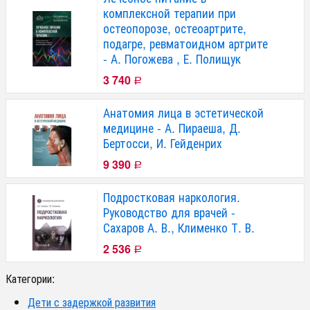
комплексной терапии при
остеопорозе, остеоартрите,
подагре, ревматоидном артрите
- А. Погожева , Е. Полищук
3 740
Р
Анатомия лица в эстетической
медицине - А. Пираеша, Д.
Бертосси, И. Гейденрих
9 390
Р
Подростковая наркология.
Руководство для врачей -
Сахаров А. В., Клименко Т. В.
2 536
Р
Категории:
Дети с задержкой развития