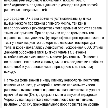
необходимость создания данного руководства для врачей
различных специальностей.
До середины ХХ века врачи не устанавливали диагноз
ишемического поражения спинного мозга, так как в
неврологических руководствах того времени отсутствовала
такая информация. При остром или подостром развитии
параплегии с нарушением функции сфинктеров органов малого
таза у таких пациентов вскоре повышалась температура
тела, в крови появлялись лейкоцитоз, ускоренная СОЭ. Этими
данными обосновывался диагноз миелита. Лечение
антибиотиками оказывалось малоэффективным. Пациенты
оставались тяжелыми инвалидами, а присоединение глубоких
пролежней и уросепсиса часто приводило к летальному
исходу.
На таком фоне знаний в нашу клинику неврологии поступила
пациентка 69 лет, у которой в течение нескольких часов
развились нижняя вялая параплегия, параанестезия с уровня
пупочной линии (D
x
), задержка мочи с ишурией парадокса.
Через сутки пациентке выполнена люмбальная пункция,
выявлен блок субарахноидального пространства на уровне