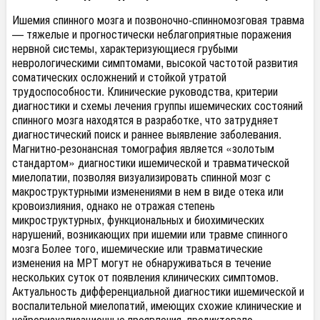
Ишемия спинного мозга и позвоночно-спинномозговая травма
— тяжелые и прогностически неблагоприятные поражения
нервной системы, характеризующиеся грубыми
неврологическими симптомами, высокой частотой развития
соматических осложнений и стойкой утратой
трудоспособности. Клинические руководства, критерии
диагностики и схемы лечения группы ишемических состояний
спинного мозга находятся в разработке, что затрудняет
диагностический поиск и раннее выявление заболевания.
Магнитно-резонансная томография является «золотым
стандартом» диагностики ишемической и травматической
миелопатии, позволяя визуализировать спинной мозг с
макроструктурными изменениями в нем в виде отека или
кровоизлияния, однако не отражая степень
микроструктурных, функциональных и биохимических
нарушений, возникающих при ишемии или травме спинного
мозга Более того, ишемические или травматические
изменения на МРТ могут не обнаруживаться в течение
нескольких суток от появления клинических симптомов.
Актуальность дифференциальной диагностики ишемической и
воспалительной миелопатий, имеющих схожие клинические и
нейровизуализационные проявления, продиктовало