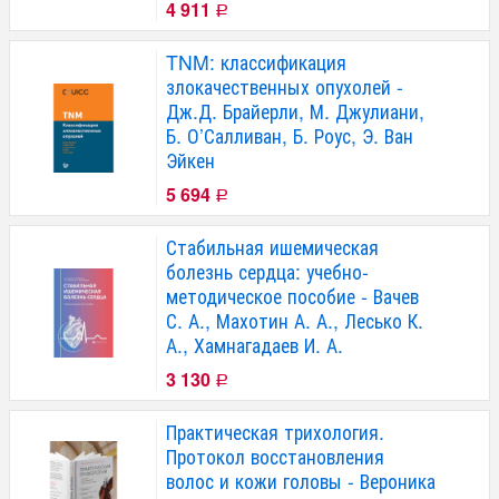
4 911
Р
TNM: классификация
злокачественных опухолей -
Дж.Д. Брайерли, М. Джулиани,
Б. О’Салливан, Б. Роус, Э. Ван
Эйкен
5 694
Р
Стабильная ишемическая
болезнь сердца: учебно-
методическое пособие - Вачев
С. А., Махотин А. А., Лесько К.
А., Хамнагадаев И. А.
3 130
Р
Практическая трихология.
Протокол восстановления
волос и кожи головы - Вероника