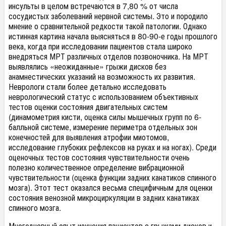
инсульты в целом встречаются в 7,80 % от числа
сосудистых заболеваний нервной системы. Это и породило
мнение о сравнительной редкости такой патологии. Однако
истинная картина начала выясняться в 80-90-е годы прошлого
века, когда при исследовании пациентов стала широко
внедряться МРТ различных отделов позвоночника. На МРТ
выявлялись «неожиданные» грыжи дисков без
анамнестических указаний на возможность их развития.
Неврологи стали более детально исследовать
неврологический статус с использованием объективных
тестов оценки состояния двигательных систем
(динамометрия кисти, оценка силы мышечных групп по 6-
балльной системе, измерение периметра отдельных зон
конечностей для выявления атрофии миотомов,
исследование глубоких рефлексов на руках и на ногах). Среди
оценочных тестов состояния чувствительности очень
полезно количественное определение вибрационной
чувствительности (оценка функции задних канатиков спинного
мозга). Этот тест оказался весьма специфичным для оценки
состояния венозной микроциркуляции в задних канатиках
спинного мозга.
Многодневный опыт изучения пациентов с грыжами дисков и