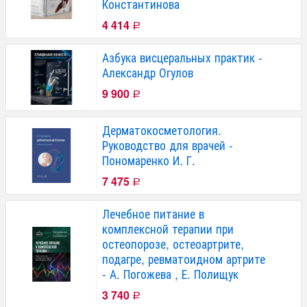
Константинова
4 414
Р
Азбука висцеральных практик -
Александр Огулов
9 900
Р
Дерматокосметология.
Руководство для врачей -
Пономаренко И. Г.
7 475
Р
Лечебное питание в
комплексной терапии при
остеопорозе, остеоартрите,
подагре, ревматоидном артрите
- А. Погожева , Е. Полищук
3 740
Р