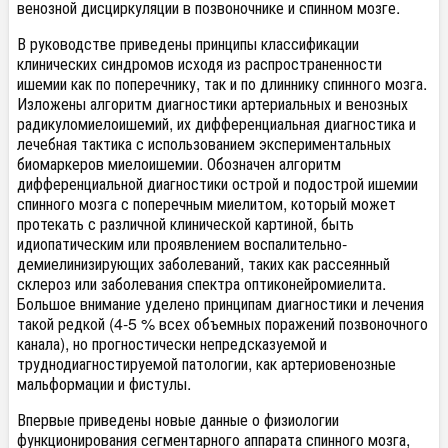
венозной дисциркуляции в позвоночнике и спинном мозге.
В руководстве приведены принципы классификации
клинических синдромов исходя из распространенности
ишемии как по поперечнику, так и по длиннику спинного мозга.
Изложены алгоритм диагностики артериальных и венозных
радикуломиелоишемий, их дифференциальная диагностика и
лечебная тактика с использованием экспериментальных
биомаркеров миелоишемии. Обозначен алгоритм
дифференциальной диагностики острой и подострой ишемии
спинного мозга с поперечным миелитом, который может
протекать с различной клинической картиной, быть
идиопатическим или проявлением воспалительно-
демиелинизирующих заболеваний, таких как рассеянный
склероз или заболевания спектра оптиконейромиелита.
Большое внимание уделено принципам диагностики и лечения
такой редкой (4-5 % всех объемных поражений позвоночного
канала), но прогностически непредсказуемой и
труднодиагностируемой патологии, как артериовенозные
мальформации и фистулы.
Впервые приведены новые данные о физиологии
функционирования сегментарного аппарата спинного мозга,