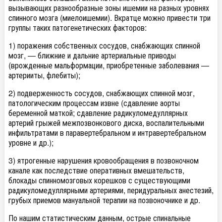
вызывающих разнообразные зоны ишемии на разных уровнях
спинного мозга (миелоишемии). Вкратце можно привести три
группы таких патогенетических факторов:
1) поражения собственных сосудов, снабжающих спинной
мозг, — ближние и дальние артериальные приводы
(врожденные мальформации, приобретенные заболевания —
артерииты, флебиты);
2) подверженность сосудов, снабжающих спинной мозг,
патологическим процессам извне (сдавление аорты
беременной маткой; сдавление радикуломедуллярных
артерий грыжей межпозвонкового диска, воспалительными
инфильтратами в паравертебральном и интравертебральном
уровне и др.);
3) ятрогенные нарушения кровообращения в позвоночном
канале как последствие оперативных вмешательств,
блокады спинномозговых корешков с существующими
радикуломедуллярными артериями, перидуральных анестезий,
грубых приемов мануальной терапии на позвоночнике и др.
По нашим статистическим данным, острые спинальные