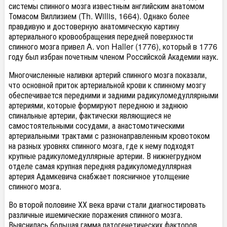
системы спинного мозга известным английским анатомом
Томасом Виллизием (Th. Willis, 1664). Однако более
правдивую и достоверную анатомическую картину
артериального кровообращения передней поверхности
спинного мозга привел A. von Haller (1776), который в 1776
году был избран почетным членом Российской Академии наук.
Многочисленные наливки артерий спинного мозга показали,
что основной приток артериальной крови к спинному мозгу
обеспечивается передними и задними радикуломедуллярными
артериями, которые формируют переднюю и заднюю
спинальные артерии, фактически являющиеся не
самостоятельными сосудами, а анастомотическими
артериальными трактами с разнонаправленным кровотоком
на разных уровнях спинного мозга, где к нему подходят
крупные радикуломедуллярные артерии. В нижнегрудном
отделе самая крупная передняя радикуломедуллярная
артерия Адамкевича снабжает поясничное утолщение
спинного мозга.
Во второй половине ХХ века врачи стали диагностировать
различные ишемические поражения спинного мозга.
Выяснилась большая гамма патогенетических факторов,