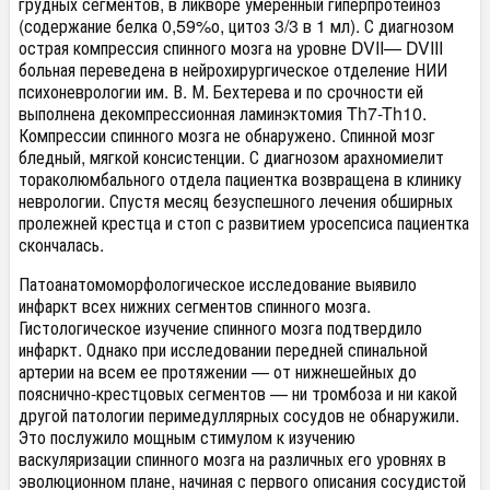
грудных сегментов, в ликворе умеренный гиперпротеиноз
(содержание белка 0,59%о, цитоз 3/3 в 1 мл). С диагнозом
острая компрессия спинного мозга на уровне D
VII
— D
VIII
больная переведена в нейрохирургическое отделение НИИ
психоневрологии им. В. М. Бехтерева и по срочности ей
выполнена декомпрессионная ламинэктомия Th
7
-Th
10
.
Компрессии спинного мозга не обнаружено. Спинной мозг
бледный, мягкой консистенции. С диагнозом арахномиелит
тораколюмбального отдела пациентка возвращена в клинику
неврологии. Спустя месяц безуспешного лечения обширных
пролежней крестца и стоп с развитием уросепсиса пациентка
скончалась.
Патоанатомоморфологическое исследование выявило
инфаркт всех нижних сегментов спинного мозга.
Гистологическое изучение спинного мозга подтвердило
инфаркт. Однако при исследовании передней спинальной
артерии на всем ее протяжении — от нижнешейных до
пояснично-крестцовых сегментов — ни тромбоза и ни какой
другой патологии перимедуллярных сосудов не обнаружили.
Это послужило мощным стимулом к изучению
васкуляризации спинного мозга на различных его уровнях в
эволюционном плане, начиная с первого описания сосудистой