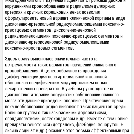
нарушениями кровообращения в радикуломедуллярных
артериях и крупных корешковых венах позволил
сформулировать новый вариант клинической картины в виде
дискогенно-артериальной радикуломиелоишемии пояснично-
крестцовых сегментов, дискогенно-венозной
радикуломиелоишемии пояснично-крестцовых сегментов и
дискогенно-артериовенозной радикуломиелоишемии
пояснично-крестцовых сегментов.
Здесь сразу выяснилась значительная частота
встречаемости таких вариантов нарушений спинального
кровообращения. А целесообразность проведения
дифференциации диагноза артериальной и венозной
обоснована специфическим модулированием новых
лекарственных препаратов. В учебном руководстве по
диагностике и терапии сосудистых заболеваний спинного
мозга эти данные приведены впервые. Практические врачи
пока необоснованно редко выявляют таких пациентов среди
большой группы с так называемыми дорсопатиями,
спондилопатиями, остеохондрозом и др. Вместе с тем новые
препараты-венотоники (детралекс, флебодия, венорутон, Ь-
лизина эсцинат и др.) оказываются весьма эффективными при