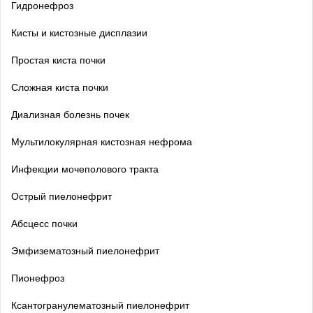
Гидронефроз
Кисты и кистозные дисплазии
Простая киста почки
Сложная киста почки
Диализная болезнь почек
Мультилокулярная кистозная нефрома
Инфекции мочеполового тракта
Острый пиелонефрит
Абсцесс почки
Эмфизематозный пиелонефрит
Пионефроз
Ксантогранулематозный пиелонефрит