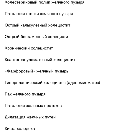
Холестериновый полип желчного пузыря
Патология стенки желчного пузыря
Острый калькулезный холецистит
Острый бескаменный холецистит
Хронический холецистит
Ксантогранулематозный холецистит
«Фарфоровый» желчный пузырь
Гиперпластический холецистоз (аденомиоматоз)
Рак желчного пузыря
Патология желчных протоков
Дилатация желчных путей
Киста холедоха