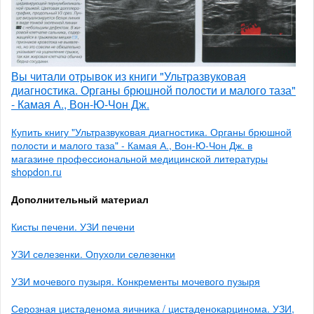
Вы читали отрывок из книги "Ультразвуковая
диагностика. Органы брюшной полости и малого таза"
- Камая А., Вон-Ю-Чон Дж.
Купить книгу "Ультразвуковая диагностика. Органы брюшной
полости и малого таза" - Камая А., Вон-Ю-Чон Дж. в
магазине профессиональной медицинской литературы
shopdon.ru
Дополнительный материал
Кисты печени. УЗИ печени
УЗИ селезенки. Опухоли селезенки
УЗИ мочевого пузыря. Конкременты мочевого пузыря
Серозная цистаденома яичника / цистаденокарцинома. УЗИ,