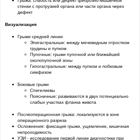
Грыжа: слабость или дефект фиброзно-мышечной
стенки с протрузией органа или части органа через
дефект
Визуализация
Грыжи средней линии
Эпигастральные: между мечевидным отростком
грудины и пупком
Пупочные: грыжи пупочной или ближайшей
околопупочной зоны
Гипогастральные: между пупком и лобковым
симфизом
Боковые грыжи
Спигелиевы
Поясничные: развиваются в двух потенциально
слабых участках фланка живота
Послеоперационная грыжа: локализуются в зоне
операционного разреза
Осложнения: фиксация грыжи, ущемление, кишечная
непроходимость
УЗИ - исследование первой линии диагностики при