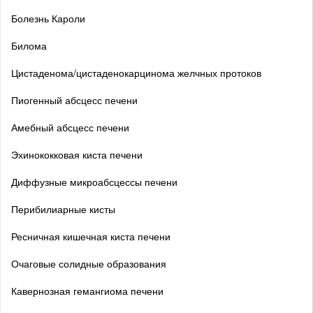
Болезнь Кароли
Билома
Цистаденома/цистаденокарцинома желчных протоков
Пиогенный абсцесс печени
Амебный абсцесс печени
Эхинококковая киста печени
Диффузные микроабсцессы печени
Перибилиарные кисты
Ресничная кишечная киста печени
Очаговые солидные образования
Кавернозная гемангиома печени