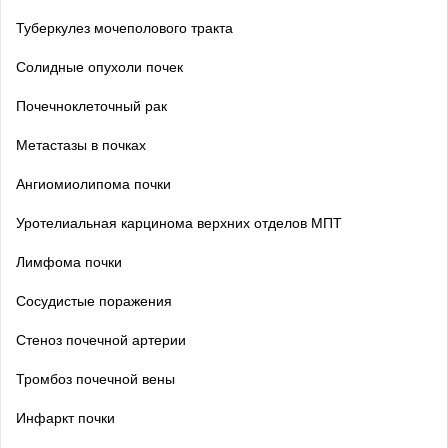
Туберкулез мочеполового тракта
Солидные опухоли почек
Почечноклеточный рак
Метастазы в почках
Ангиомиолипома почки
Уротелиальная карцинома верхних отделов МПТ
Лимфома почки
Сосудистые поражения
Стеноз почечной артерии
Тромбоз почечной вены
Инфаркт почки