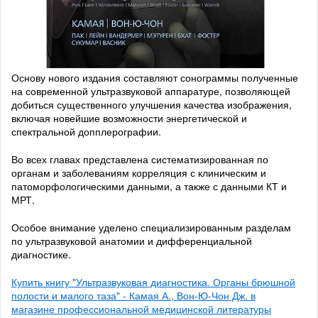
Основу нового издания составляют сонограммы полученные
на современной ультразвуковой аппаратуре, позволяющей
добиться существенного улучшения качества изображения,
включая новейшие возможности энергетической и
спектральной допплерографии.
Во всех главах представлена систематизированная по
органам и заболеваниям корреляция с клиническим и
патоморфологическими данными, а также с данными КТ и
МРТ.
Особое внимание уделено специализированным разделам
по ультразвуковой анатомии и дифференциальной
диагностике.
Купить книгу "Ультразвуковая диагностика. Органы брюшной
полости и малого таза" - Камая А., Вон-Ю-Чон Дж. в
магазине профессиональной медицинской литературы