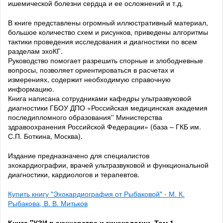
ишемической болезни сердца и ее осложнений и т.д.
В книге представлены огромный иллюстративный материал,
большое количество схем и рисунков, приведены алгоритмы
тактики проведения исследования и диагностики по всем
разделам эхоКГ.
Руководство помогает разрешить спорные и злободневные
вопросы, позволяет ориентироваться в расчетах и
измерениях, содержит необходимую справочную
информацию.
Книга написана сотрудниками кафедры ультразвуковой
диагностики ГБОУ ДПО «Российская медицинская академия
последипломного образования'' Министерства
здравоохранения Российской Федерации» (база – ГКБ им.
С.П. Боткина, Москва).
Издание предназначено для специалистов
эхокардиографии, врачей ультразвуковой и функциональной
диагностики, кардиологов и терапевтов.
Купить книгу "Эхокардиография от Рыбаковой" - М. К.
Рыбакова, В. В. Митьков
Книга "УЗИ в акушерстве и гинекологии. Том 1