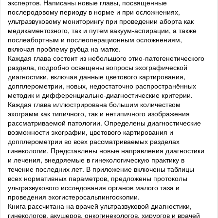
экспертов. Написаны новые главы, посвященные
послеродовому периоду в норме и при осложнениях,
ультразвуковому мониторингу при проведении аборта как
медикаментозного, так и путем вакуум-аспирации, а также
послеабортным и послеоперационным осложнениям,
включая проблему рубца на матке.
Каждая глава состоит из небольшого этио-патогенетического
раздела, подробно освещены вопросы эхографической
диагностики, включая данные цветового картирования,
допплерометрии, новых, недостаточно распространённых
методик и дифференциально-диагностические критерии.
Каждая глава иллюстрирована большим количеством
эхограмм как типичного, так и нетипичного изображения
рассматриваемой патологии. Определены диагностические
возможности эхографии, цветового картирования и
допплерометрии во всех рассматриваемых разделах
гинекологии. Представлены новые направления диагностики
и лечения, внедряемые в гинекологическую практику в
течение последних лет. В приложение включены таблицы
всех нормативных параметров, предложены протоколы
ультразвукового исследования органов малого таза и
проведения эхогистеросальпингоскопии.
Книга рассчитана на врачей ультразвуковой диагностики,
гинекологов, акушеров, онкогинекологов, хирургов и врачей