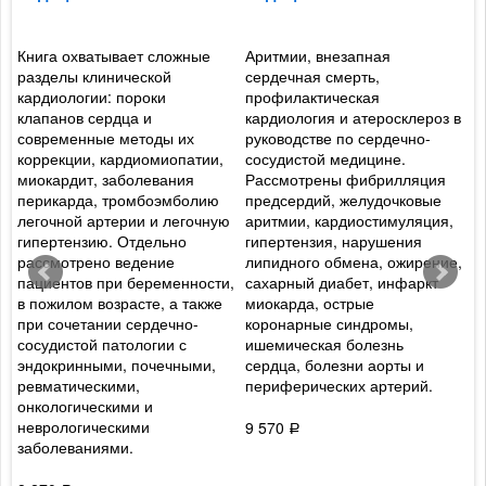
Книга охватывает сложные
Аритмии, внезапная
Ф
разделы клинической
сердечная смерть,
р
кардиологии: пороки
профилактическая
с
клапанов сердца и
кардиология и атеросклероз в
г
современные методы их
руководстве по сердечно-
п
й
коррекции, кардиомиопатии,
сосудистой медицине.
к
миокардит, заболевания
Рассмотрены фибрилляция
п
перикарда, тромбоэмболию
предсердий, желудочковые
э
легочной артерии и легочную
аритмии, кардиостимуляция,
э
гипертензию. Отдельно
гипертензия, нарушения
к
рассмотрено ведение
липидного обмена, ожирение,
р
пациентов при беременности,
сахарный диабет, инфаркт
т
в пожилом возрасте, а также
миокарда, острые
к
при сочетании сердечно-
коронарные синдромы,
Б
х
сосудистой патологии с
ишемическая болезнь
д
эндокринными, почечными,
сердца, болезни аорты и
с
ревматическими,
периферических артерий.
м
онкологическими и
к
неврологическими
х
9 570
Р
заболеваниями.
8