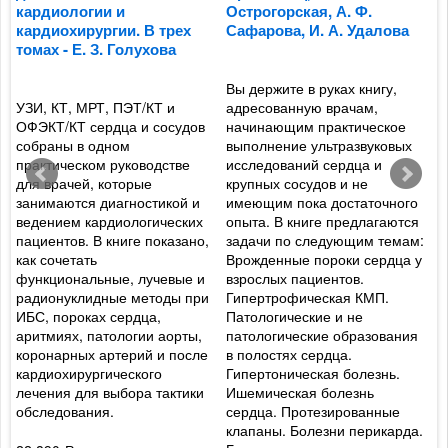
кардиологии и
Острогорская, А. Ф.
м
кардиохирургии. В трех
Сафарова, И. А. Удалова
о
томах - Е. З. Голухова
ж
Ф
Вы держите в руках книгу,
УЗИ, КТ, МРТ, ПЭТ/КТ и
адресованную врачам,
и
ОФЭКТ/КТ сердца и сосудов
начинающим практическое
Р
собраны в одном
выполнение ультразвуковых
а
практическом руководстве
исследований сердца и
а
для врачей, которые
крупных сосудов и не
ф
занимаются диагностикой и
имеющим пока достаточного
р
ведением кардиологических
опыта. В книге предлагаются
т
пациентов. В книге показано,
задачи по следующим темам:
о
как сочетать
Врожденные пороки сердца у
ж
функциональные, лучевые и
взрослых пациентов.
п
радионуклидные методы при
Гипертрофическая КМП.
ц
ИБС, пороках сердца,
Патологические и не
и
аритмиях, патологии аорты,
патологические образования
п
коронарных артерий и после
в полостях сердца.
в
кардиохирургического
Гипертоническая болезнь.
п
лечения для выбора тактики
Ишемическая болезнь
ж
обследования.
сердца. Протезированные
у
клапаны. Болезни перикарда.
р