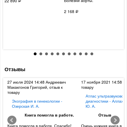
Болезни аорты.
в
22 890
Р
б
о
2 168
Р
ж
м
к
т
с
3
Отзывы
к
27 июля 2024 14:48
Андреевич
17 ноября 2021 14:58
Ди
Макакгонов Григорий, отзыв к
товару
товару
Атлас ультразвуковой
Эхография в гинекологии -
диагностики - Аллахв
Озерская И. А.
Ю. А.
Книга помогла в работе.
Отзыв
Книга помогла в работе. Спасибо!
Очень нужная книга в б