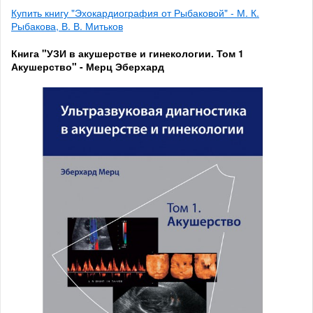
Купить книгу "Эхокардиография от Рыбаковой" - М. К.
Рыбакова, В. В. Митьков
Книга "УЗИ в акушерстве и гинекологии. Том 1
Акушерство" - Мерц Эберхард