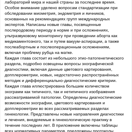
лабораторий мира и нашей страны за последнее время.
Особое внимание уделено вопросам стандартизации при
обследовании миометрия, эндометрия и яичников,
основанных на рекомендациях групп международных
экспертов. Написаны новые главы, посвященные
послеродовому периоду в норме и при осложнениях,
ультразвуковому мониторингу при проведении аборта как
медикаментозного, так и путем вакуум-аспирации, а также
послеабортным и послеоперационным осложнениям,
включая проблему рубца на матке.
Каждая глава состоит из небольшого этио-патогенетического
раздела, подробно освещены вопросы эхографической
диагностики, включая данные цветового картирования,
допплерометрии, новых, недостаточно распространённых
методик и дифференциально-диагностические критерии.
Каждая глава иллюстрирована большим количеством
эхограмм как типичного, так и нетипичного изображения
рассматриваемой патологии. Определены диагностические
возможности эхографии, цветового картирования и
допплерометрии во всех рассматриваемых разделах
гинекологии. Представлены новые направления диагностики
и лечения, внедряемые в гинекологическую практику в
течение последних лет. В приложение включены таблицы
всех нормативных параметров, предложены протоколы