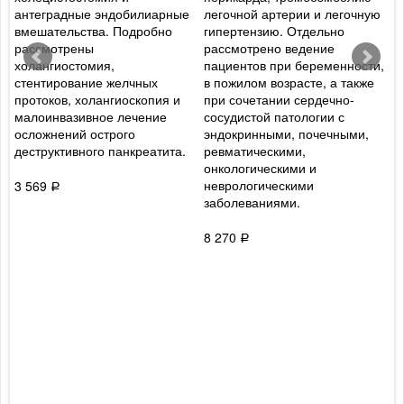
,
антеградные эндобилиарные
легочной артерии и легочную
а
вмешательства. Подробно
гипертензию. Отдельно
г
рассмотрены
рассмотрено ведение
л
холангиостомия,
пациентов при беременности,
с
стентирование желчных
в пожилом возрасте, а также
м
и
протоков, холангиоскопия и
при сочетании сердечно-
к
малоинвазивное лечение
сосудистой патологии с
и
осложнений острого
эндокринными, почечными,
с
деструктивного панкреатита.
ревматическими,
п
онкологическими и
неврологическими
3 569
9
Р
заболеваниями.
8 270
Р