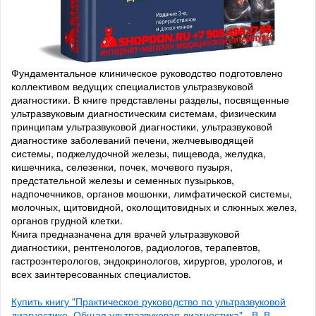
Фундаментальное клиническое руководство подготовлено
коллективом ведущих специалистов ультразвуковой
диагностики. В книге представлены разделы, посвященные
ультразвуковым диагностическим системам, физическим
принципам ультразвуковой диагностики, ультразвуковой
диагностике заболеваний печени, желчевыводящей
системы, поджелудочной железы, пищевода, желудка,
кишечника, селезенки, почек, мочевого пузыря,
предстательной железы и семенных пузырьков,
надпочечников, органов мошонки, лимфатической системы,
молочных, щитовидной, околощитовидных и слюнных желез,
органов грудной клетки.
Книга предназначена для врачей ультразвуковой
диагностики, рентгенологов, радиологов, терапевтов,
гастроэнтерологов, эндокринологов, хирургов, урологов, и
всех заинтересованных специалистов.
Купить книгу "Практическое руководство по ультразвуковой
диагностике. Общая ультразвуковая диагностика" - В. В.