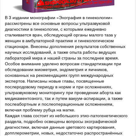
В 3 издании монографии «Эхография в гинекологии»
рассмотрены все основные вопросы ультразвуковой
диагностики в гинекологии, с которыми ежедневно
сталкивается врач, обследующий органы малого таза у
женщин в амбулаторной практике и гинекологическом
стационаре. Внесены дополнения результатов собственных
научных исследований, а также опыта работы ведущих
лабораторий мира и нашей страны за последнее время.
Особое внимание уделено вопросам стандартизации при
обследовании миометрия, эндометрия и яичников,
основанных на рекомендациях групп международных
экспертов. Написаны новые главы, посвященные
послеродовому периоду в норме и при осложнениях,
ультразвуковому мониторингу при проведении аборта как
медикаментозного, так и путем вакуум-аспирации, а также
послеабортным и послеоперационным осложнениям,
включая проблему рубца на матке.
Каждая глава состоит из небольшого этио-патогенетического
раздела, подробно освещены вопросы эхографической
диагностики, включая данные цветового картирования,
допплерометрии, новых, недостаточно распространённых