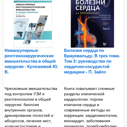
Неваскулярные
Болезни сердца по
Б
рентгенохирургические
Браунвальду. В трех тома.
Б
вмешательства в общей
Том 3: руководство по
Т
хирургии - Кулезневой Ю.
сердечно-сосудистой
с
В.
медицине - П. Зайпс
м
Чрескожные вмешательства
Книга охватывает сложные
А
к
под контролем УЗИ и
разделы клинической
с
рентгеноскопии в общей
кардиологии: пороки
п
хирургии: биопсия
клапанов сердца и
к
внутренних органов,
современные методы их
р
с
дренирование полостей и
коррекции, кардиомиопатии,
с
абсцессов, лечение кист,
миокардит, заболевания
Р
холецистостомия и
перикарда, тромбоэмболию
п