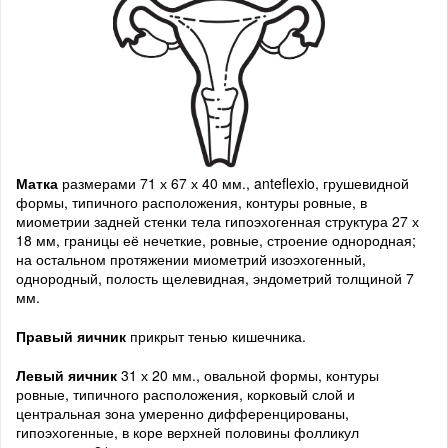
Матка
размерами 71 х 67 х 40 мм., anteflexio, грушевидной
формы, типичного расположения, контуры ровные, в
миометрии задней стенки тела гипоэхогенная структура 27 х
18 мм, границы её нечеткие, ровные, строение однородная;
на остальном протяжении миометрий изоэхогенный,
однородный, полость щелевидная, эндометрий толщиной 7
мм.
Правый яичник
прикрыт тенью кишечника.
Левый яичник
31 х 20 мм., овальной формы, контуры
ровные, типичного расположения, корковый слой и
центральная зона умеренно дифференцированы,
гипоэхогенные, в коре верхней половины фолликул