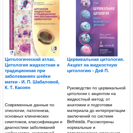
Цитологический атлас.
Цервикальная цитология.
В
Цитология жидкостная и
Акцент на жидкостную
з
традиционная при
цитологию - Дей П.
г
заболеваниях шейки
Д
матки - И. П. Шабаловой,
К. Т. Касоян
Руководство по цервикальной
цитологии с акцентом на
Р
жидкостный метод: от
в
Современные данные по
анатомии и подготовки
з
этиологии, патогенеза,
материала до интерпретации
д
основных клинических
заключений по системе
у
симптомов, классификации и
Bethesda. Рассмотрены
д
а
диагностики заболеваний
нормальные и
с
шейки матки, жидкостной
патологические изменения
д