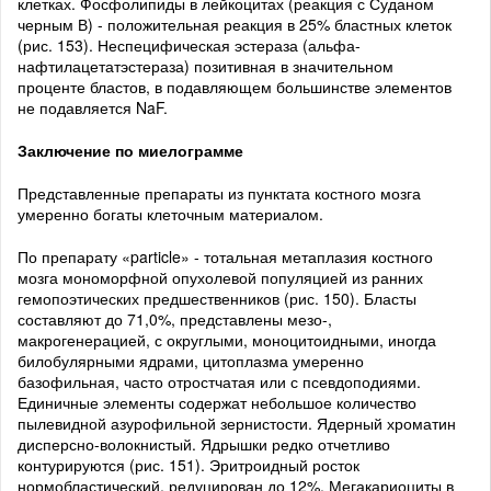
клетках. Фосфолипиды в лейкоцитах (реакция с Суданом
черным В) - положительная реакция в 25% бластных клеток
(рис. 153). Неспецифическая эстераза (альфа-
нафтилацетатэстераза) позитивная в значительном
проценте бластов, в подавляющем большинстве элементов
не подавляется NaF.
Заключение по миелограмме
Представленные препараты из пунктата костного мозга
умеренно богаты клеточным материалом.
По препарату «particle» - тотальная метаплазия костного
мозга мономорфной опухолевой популяцией из ранних
гемопоэтических предшественников (рис. 150). Бласты
составляют до 71,0%, представлены мезо-,
макрогенерацией, с округлыми, моноцитоидными, иногда
билобулярными ядрами, цитоплазма умеренно
базофильная, часто отростчатая или с псевдоподиями.
Единичные элементы содержат небольшое количество
пылевидной азурофильной зернистости. Ядерный хроматин
дисперсно-волокнистый. Ядрышки редко отчетливо
контурируются (рис. 151). Эритроидный росток
нормобластический, редуцирован до 12%. Мегакариоциты в