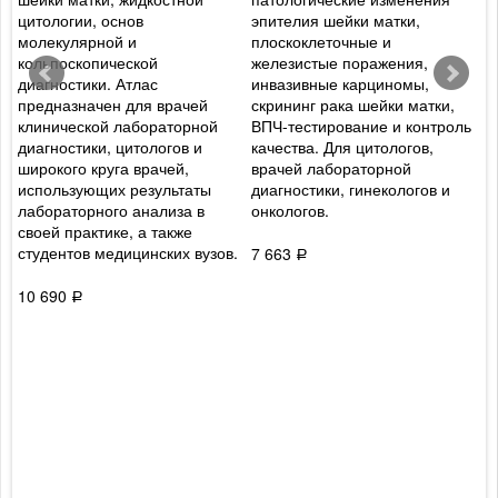
цитологии, основ
эпителия шейки матки,
Р
молекулярной и
плоскоклеточные и
п
кольпоскопической
железистые поражения,
п
диагностики. Атлас
инвазивные карциномы,
м
предназначен для врачей
скрининг рака шейки матки,
в
клинической лабораторной
ВПЧ-тестирование и контроль
г
диагностики, цитологов и
качества. Для цитологов,
в
широкого круга врачей,
врачей лабораторной
о
использующих результаты
диагностики, гинекологов и
а
лабораторного анализа в
онкологов.
р
своей практике, а также
д
студентов медицинских вузов.
в
7 663
Р
10 690
8
Р