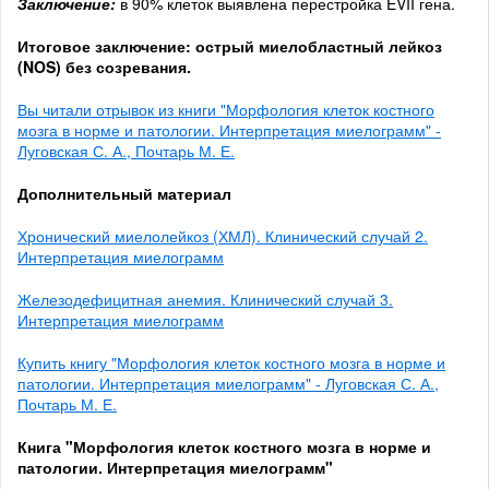
Заключение:
в 90% клеток выявлена перестройка EVII гена.
Итоговое заключение: острый миелобластный лейкоз
(NOS) без созревания.
Вы читали отрывок из книги "Морфология клеток костного
мозга в норме и патологии. Интерпретация миелограмм" -
Луговская С. А., Почтарь М. Е.
Дополнительный материал
Хронический миелолейкоз (ХМЛ). Клинический случай 2.
Интерпретация миелограмм
Железодефицитная анемия. Клинический случай 3.
Интерпретация миелограмм
Купить книгу "Морфология клеток костного мозга в норме и
патологии. Интерпретация миелограмм" - Луговская С. А.,
Почтарь М. Е.
Книга "Морфология клеток костного мозга в норме и
патологии. Интерпретация миелограмм"