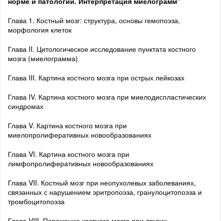
норме и патологии. Интерпретация миелограмм"
Глава 1. Костный мозг: структура, основы гемопоэза,
морфология клеток
Глава II. Цитологическое исследование пунктата костного
мозга (миелограмма)
Глава III. Картина костного мозга при острых лейкозах
Глава IV. Картина костного мозга при миелодиспластических
синдромах
Глава V. Картина костного мозга при
миелопролиферативных новообразованиях
Глава VI. Картина костного мозга при
лимфопролиферативных новообразованиях
Глава VII. Костный мозг при неопухолевых заболеваниях,
связанных с нарушением эритропоэза, гранулоцитопоэза и
тромбоцитопоэза
Глава VIII. Поражение костного мозга при других