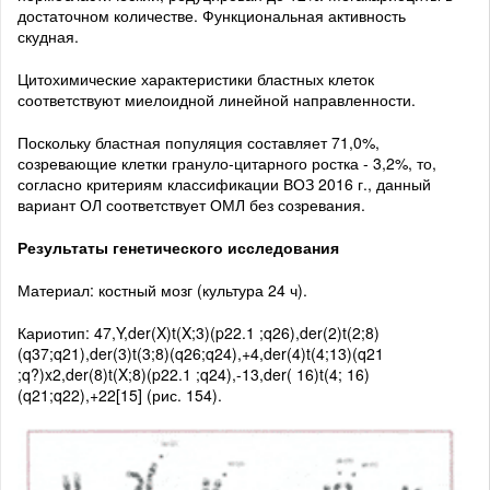
достаточном количестве. Функциональная активность
скудная.
Цитохимические характеристики бластных клеток
соответствуют миелоидной линейной направленности.
Поскольку бластная популяция составляет 71,0%,
созревающие клетки грануло-цитарного ростка - 3,2%, то,
согласно критериям классификации ВОЗ 2016 г., данный
вариант ОЛ соответствует ОМЛ без созревания.
Результаты генетического исследования
Материал: костный мозг (культура 24 ч).
Кариотип: 47,Y,der(X)t(X;3)(p22.1 ;q26),der(2)t(2;8)
(q37;q21),der(3)t(3;8)(q26;q24),+4,der(4)t(4;13)(q21
;q?)x2,der(8)t(X;8)(p22.1 ;q24),-13,der( 16)t(4; 16)
(q21;q22),+22[15] (рис. 154).