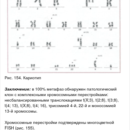
Рис. 154. Кариотип
Заключение:
в 100% метафаз обнаружен патологический
клон с комплексными хромосомными перестройками:
несбалансированными транслокациями t(X;3), t(2;8), t(3;8),
t(4; 13), t(X;8), t(4; 16), трисомией 4-й, 22-й и моносомией
13-й хромосомы.
Хромосомные перестройки подтверждены многоцветной
FISH (рис. 155).