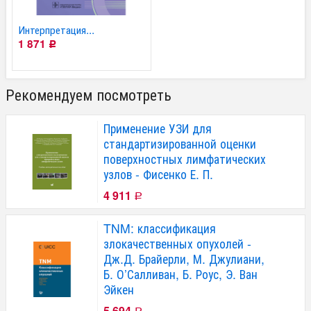
Интерпретация...
1 871
Р
Рекомендуем посмотреть
Применение УЗИ для
стандартизированной оценки
поверхностных лимфатических
узлов - Фисенко Е. П.
4 911
Р
TNM: классификация
злокачественных опухолей -
Дж.Д. Брайерли, М. Джулиани,
Б. О’Салливан, Б. Роус, Э. Ван
Эйкен
5 694