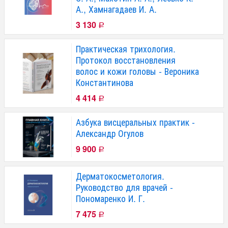
А., Хамнагадаев И. А.
3 130
Р
Практическая трихология.
Протокол восстановления
волос и кожи головы - Вероника
Константинова
4 414
Р
Азбука висцеральных практик -
Александр Огулов
9 900
Р
Дерматокосметология.
Руководство для врачей -
Пономаренко И. Г.
7 475
Р