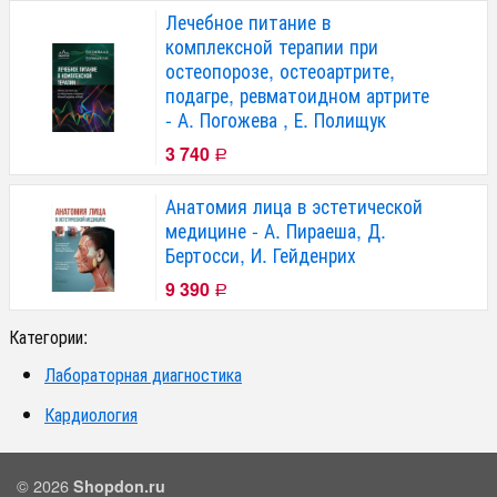
Лечебное питание в
комплексной терапии при
остеопорозе, остеоартрите,
подагре, ревматоидном артрите
- А. Погожева , Е. Полищук
3 740
Р
Анатомия лица в эстетической
медицине - А. Пираеша, Д.
Бертосси, И. Гейденрих
9 390
Р
Категории:
Лабораторная диагностика
Кардиология
© 2026
Shopdon.ru