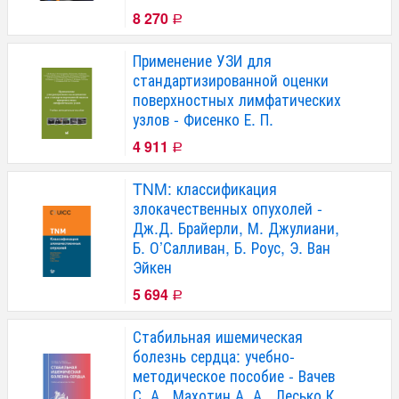
8 270
Р
Применение УЗИ для
стандартизированной оценки
поверхностных лимфатических
узлов - Фисенко Е. П.
4 911
Р
TNM: классификация
злокачественных опухолей -
Дж.Д. Брайерли, М. Джулиани,
Б. О’Салливан, Б. Роус, Э. Ван
Эйкен
5 694
Р
Стабильная ишемическая
болезнь сердца: учебно-
методическое пособие - Вачев
С. А., Махотин А. А., Лесько К.