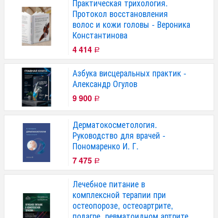
Практическая трихология.
Протокол восстановления
волос и кожи головы - Вероника
Константинова
4 414
Р
Азбука висцеральных практик -
Александр Огулов
9 900
Р
Дерматокосметология.
Руководство для врачей -
Пономаренко И. Г.
7 475
Р
Лечебное питание в
комплексной терапии при
остеопорозе, остеоартрите,
подагре, ревматоидном артрите