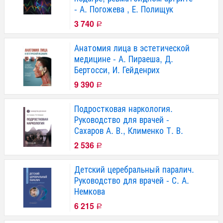
- А. Погожева , Е. Полищук
3 740
Р
Анатомия лица в эстетической
медицине - А. Пираеша, Д.
Бертосси, И. Гейденрих
9 390
Р
Подростковая наркология.
Руководство для врачей -
Сахаров А. В., Клименко Т. В.
2 536
Р
Детский церебральный паралич.
Руководство для врачей - С. А.
Немкова
6 215
Р