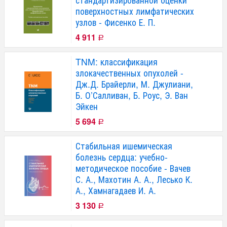
поверхностных лимфатических
узлов - Фисенко Е. П.
4 911
Р
TNM: классификация
злокачественных опухолей -
Дж.Д. Брайерли, М. Джулиани,
Б. О’Салливан, Б. Роус, Э. Ван
Эйкен
5 694
Р
Стабильная ишемическая
болезнь сердца: учебно-
методическое пособие - Вачев
С. А., Махотин А. А., Лесько К.
А., Хамнагадаев И. А.
3 130
Р