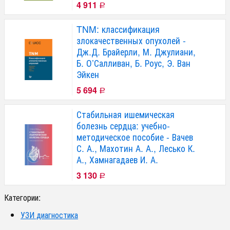
4 911
Р
TNM: классификация
злокачественных опухолей -
Дж.Д. Брайерли, М. Джулиани,
Б. О’Салливан, Б. Роус, Э. Ван
Эйкен
5 694
Р
Стабильная ишемическая
болезнь сердца: учебно-
методическое пособие - Вачев
С. А., Махотин А. А., Лесько К.
А., Хамнагадаев И. А.
3 130
Р
Категории:
УЗИ диагностика