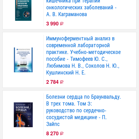
кишечника при терапии
онкологических заболеваний -
А. В. Каграманова
3 990
Р
Иммуноферментный анализ в
современной лабораторной
практике. Учебно-методическое
пособие - Тимофеев Ю. С.,
Любимова Н. В., Соколов Н. Ю.,
Кушлинский Н. Е.
2 784
Р
Болезни сердца по Браунвальду.
В трех тома. Том 3:
руководство по сердечно-
сосудистой медицине - П.
Зайпс
8 270
Р