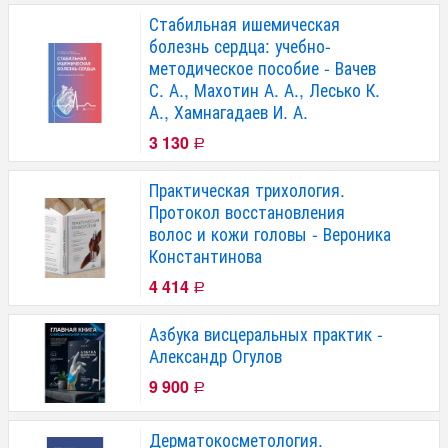
Стабильная ишемическая
болезнь сердца: учебно-
методическое пособие - Вачев
С. А., Махотин А. А., Лесько К.
А., Хамнагадаев И. А.
3 130
Р
Практическая трихология.
Протокол восстановления
волос и кожи головы - Вероника
Константинова
4 414
Р
Азбука висцеральных практик -
Александр Огулов
9 900
Р
Дерматокосметология.