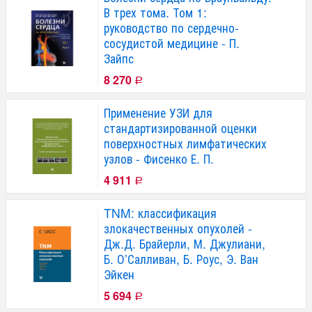
В трех тома. Том 1:
руководство по сердечно-
сосудистой медицине - П.
Зайпс
8 270
Р
Применение УЗИ для
стандартизированной оценки
поверхностных лимфатических
узлов - Фисенко Е. П.
4 911
Р
TNM: классификация
злокачественных опухолей -
Дж.Д. Брайерли, М. Джулиани,
Б. О’Салливан, Б. Роус, Э. Ван
Эйкен
5 694
Р