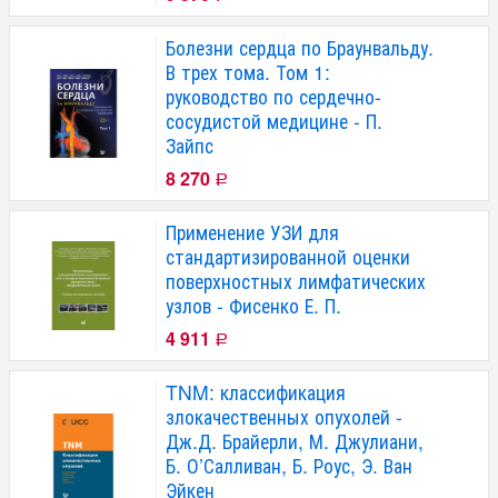
Болезни сердца по Браунвальду.
В трех тома. Том 1:
руководство по сердечно-
сосудистой медицине - П.
Зайпс
8 270
Р
Применение УЗИ для
стандартизированной оценки
поверхностных лимфатических
узлов - Фисенко Е. П.
4 911
Р
TNM: классификация
злокачественных опухолей -
Дж.Д. Брайерли, М. Джулиани,
Б. О’Салливан, Б. Роус, Э. Ван
Эйкен