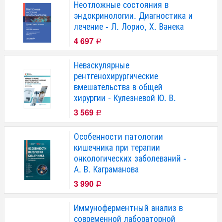
Неотложные состояния в
эндокринологии. Диагностика и
лечение - Л. Лорио, Х. Ванека
4 697
Р
Неваскулярные
рентгенохирургические
вмешательства в общей
хирургии - Кулезневой Ю. В.
3 569
Р
Особенности патологии
кишечника при терапии
онкологических заболеваний -
А. В. Каграманова
3 990
Р
Иммуноферментный анализ в
современной лабораторной