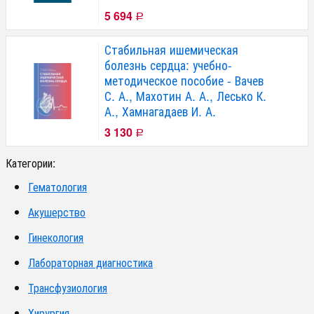
5 694
Р
Стабильная ишемическая
болезнь сердца: учебно-
методическое пособие - Вачев
С. А., Махотин А. А., Лесько К.
А., Хамнагадаев И. А.
3 130
Р
Категории:
Гематология
Акушерство
Гинекология
Лабораторная диагностика
Трансфузиология
Хирургия