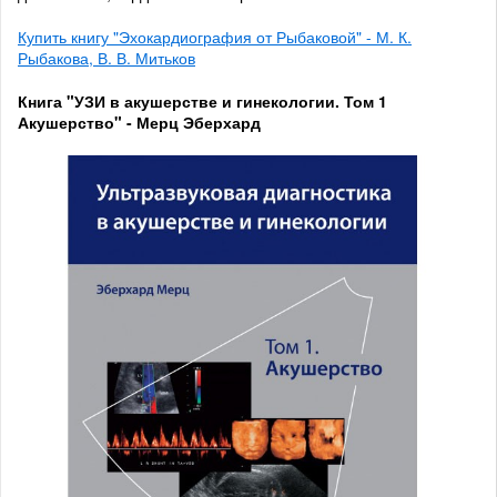
Купить книгу "Эхокардиография от Рыбаковой" - М. К.
Рыбакова, В. В. Митьков
Книга "УЗИ в акушерстве и гинекологии. Том 1
Акушерство" - Мерц Эберхард