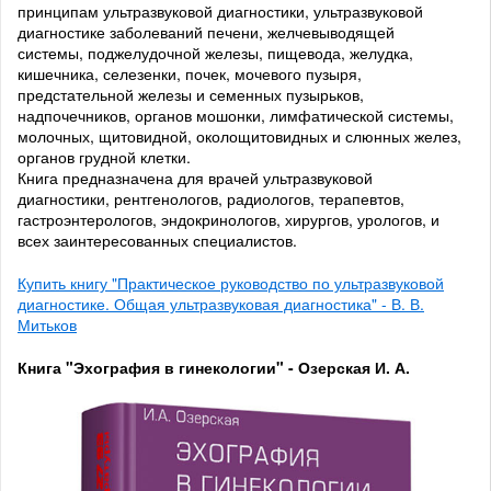
принципам ультразвуковой диагностики, ультразвуковой
диагностике заболеваний печени, желчевыводящей
системы, поджелудочной железы, пищевода, желудка,
кишечника, селезенки, почек, мочевого пузыря,
предстательной железы и семенных пузырьков,
надпочечников, органов мошонки, лимфатической системы,
молочных, щитовидной, околощитовидных и слюнных желез,
органов грудной клетки.
Книга предназначена для врачей ультразвуковой
диагностики, рентгенологов, радиологов, терапевтов,
гастроэнтерологов, эндокринологов, хирургов, урологов, и
всех заинтересованных специалистов.
Купить книгу "Практическое руководство по ультразвуковой
диагностике. Общая ультразвуковая диагностика" - В. В.
Митьков
Книга "Эхография в гинекологии" - Озерская И. А.