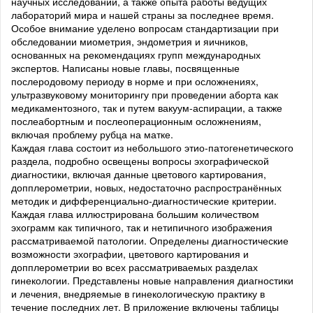
научных исследований, а также опыта работы ведущих
лабораторий мира и нашей страны за последнее время.
Особое внимание уделено вопросам стандартизации при
обследовании миометрия, эндометрия и яичников,
основанных на рекомендациях групп международных
экспертов. Написаны новые главы, посвященные
послеродовому периоду в норме и при осложнениях,
ультразвуковому мониторингу при проведении аборта как
медикаментозного, так и путем вакуум-аспирации, а также
послеабортным и послеоперационным осложнениям,
включая проблему рубца на матке.
Каждая глава состоит из небольшого этио-патогенетического
раздела, подробно освещены вопросы эхографической
диагностики, включая данные цветового картирования,
допплерометрии, новых, недостаточно распространённых
методик и дифференциально-диагностические критерии.
Каждая глава иллюстрирована большим количеством
эхограмм как типичного, так и нетипичного изображения
рассматриваемой патологии. Определены диагностические
возможности эхографии, цветового картирования и
допплерометрии во всех рассматриваемых разделах
гинекологии. Представлены новые направления диагностики
и лечения, внедряемые в гинекологическую практику в
течение последних лет. В приложение включены таблицы