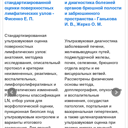
стандартизированной
и диагностика болезней
м
а
оценки поверхностных
органов брюшной полости
у
лимфатических узлов -
и забрюшинного
к
Фисенко Е. П.
пространства - Ганькова
п
И. В., Жерко О. М.
и
п
К
Стандартизированная
Д
ультразвуковая оценка
Ультразвуковая диагностика
К
поверхностных
заболеваний печени,
лимфатических узлов:
желчевыводящих путей,
анатомия, методика
поджелудочной железы,
исследования, описательный
почек, селезенки, брюшного
И
е
протокол и критерии
отдела аорты и ее
с
неизмененных, реактивных,
висцеральных ветвей.
к
воспалительных,
Рассмотрены физические
п
лимфопролиферативных и
основы метода,
о
метастатических изменений.
допплерография, опухолевые
п
Рассмотрены классификация
и воспалительные
п
LN, отбор узлов для
изменения, сосудистая
б
морфологической оценки,
патология, портальная и
п
пункционная биопсия под
вазоренальная гипертензия,
а
ультразвуковым контролем и
а также целенаправленная
П
варианты итогового
ультразвуковая оценка при
п
заключения. Для врачей
травме живота и грудной
п