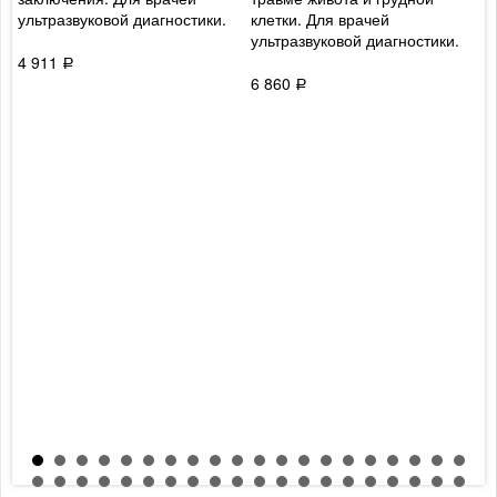
ультразвуковой диагностики.
клетки. Для врачей
о
ультразвуковой диагностики.
м
о
4 911
Р
в
6 860
Р
м
р
5