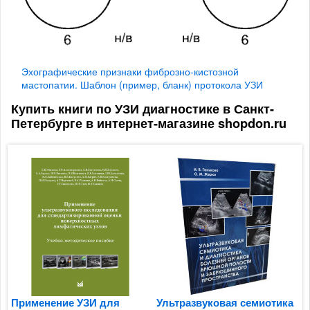
Эхографические признаки фиброзно-кистозной
мастопатии. Шаблон (пример, бланк) протокола УЗИ
Купить книги по УЗИ диагностике в Санкт-
Петербурге в интернет-магазине shopdon.ru
Применение УЗИ для
Ультразвуковая семиотика
И