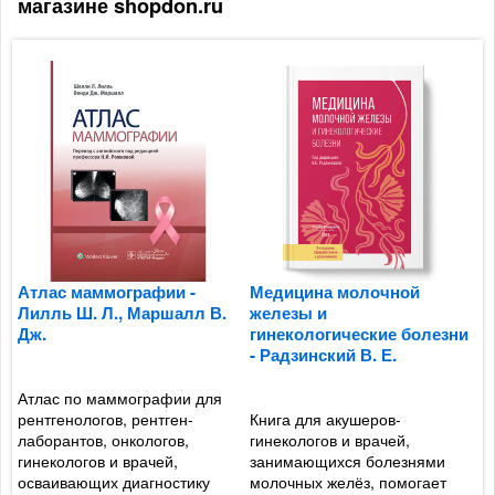
магазине shopdon.ru
Атлас маммографии -
Медицина молочной
У
Лилль Ш. Л., Маршалл В.
железы и
Т
Дж.
гинекологические болезни
- Радзинский В. Е.
Р
Атлас по маммографии для
м
рентгенологов, рентген-
Книга для акушеров-
м
лаборантов, онкологов,
гинекологов и врачей,
с
гинекологов и врачей,
занимающихся болезнями
д
осваивающих диагностику
молочных желёз, помогает
з