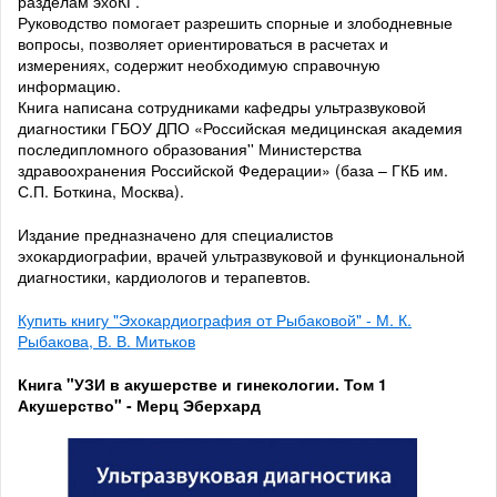
разделам эхоКГ.
Руководство помогает разрешить спорные и злободневные
вопросы, позволяет ориентироваться в расчетах и
измерениях, содержит необходимую справочную
информацию.
Книга написана сотрудниками кафедры ультразвуковой
диагностики ГБОУ ДПО «Российская медицинская академия
последипломного образования'' Министерства
здравоохранения Российской Федерации» (база – ГКБ им.
С.П. Боткина, Москва).
Издание предназначено для специалистов
эхокардиографии, врачей ультразвуковой и функциональной
диагностики, кардиологов и терапевтов.
Купить книгу "Эхокардиография от Рыбаковой" - М. К.
Рыбакова, В. В. Митьков
Книга "УЗИ в акушерстве и гинекологии. Том 1
Акушерство" - Мерц Эберхард