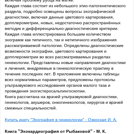
Каждая глава состоит из небольшого этио-патогенетического
раздела, подробно освещены вопросы эхографической
диагностики, включая данные цветового картирования,
допплерометрии, новых, недостаточно распространённых
методик и дифференциально-диагностические критерии.
Каждая глава иллюстрирована большим количеством
эхограмм как типичного, так и нетипичного изображения
рассматриваемой патологии. Определены диагностические
возможности эхографии, цветового картирования и
допплерометрии во всех рассматриваемых разделах
гинекологии. Представлены новые направления диагностики
и лечения, внедряемые в гинекологическую практику в
течение последних лет. В приложение включены таблицы
всех нормативных параметров, предложены протоколы
ультразвукового исследования органов малого таза и
проведения эхогистеросальпингоскопии.
Книга рассчитана на врачей ультразвуковой диагностики,
гинекологов, акушеров, онкогинекологов, хирургов и врачей
смежных специальностей.
Купить книгу "Эхография в гинекологии" - Озерская И. А.
Книга "Эхокардиография от Рыбаковой" - М. К.