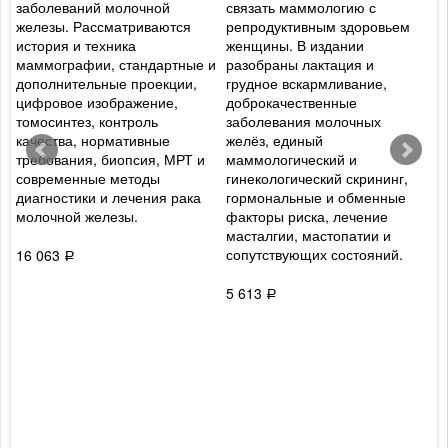
заболеваний молочной
связать маммологию с
о
железы. Рассматриваются
репродуктивным здоровьем
ж
история и техника
женщины. В издании
э
маммографии, стандартные и
разобраны лактация и
к
дополнительные проекции,
грудное вскармливание,
О
цифровое изображение,
доброкачественные
в
томосинтез, контроль
заболевания молочных
з
качества, нормативные
желёз, единый
д
требования, биопсия, МРТ и
маммологический и
д
современные методы
гинекологический скрининг,
э
диагностики и лечения рака
гормональные и обменные
с
молочной железы.
факторы риска, лечение
в
масталгии, мастопатии и
с
сопутствующих состояний.
м
16 063
Р
и
5 613
4
Р