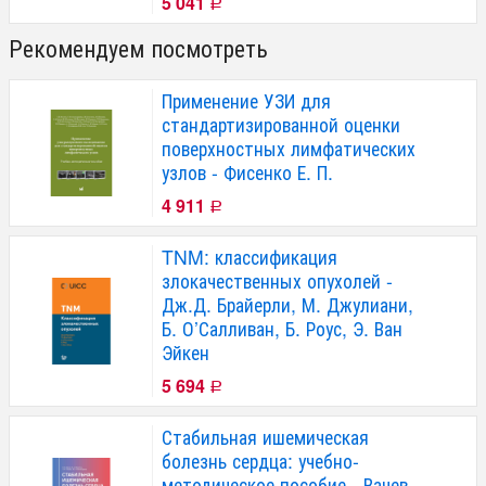
5 041
Р
Рекомендуем посмотреть
Применение УЗИ для
стандартизированной оценки
поверхностных лимфатических
узлов - Фисенко Е. П.
4 911
Р
TNM: классификация
злокачественных опухолей -
Дж.Д. Брайерли, М. Джулиани,
Б. О’Салливан, Б. Роус, Э. Ван
Эйкен
5 694
Р
Стабильная ишемическая
болезнь сердца: учебно-
методическое пособие - Вачев