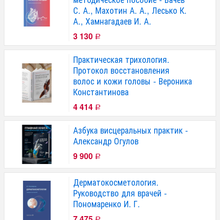
С. А., Махотин А. А., Лесько К.
А., Хамнагадаев И. А.
3 130
Р
Практическая трихология.
Протокол восстановления
волос и кожи головы - Вероника
Константинова
4 414
Р
Азбука висцеральных практик -
Александр Огулов
9 900
Р
Дерматокосметология.
Руководство для врачей -
Пономаренко И. Г.
7 475
Р