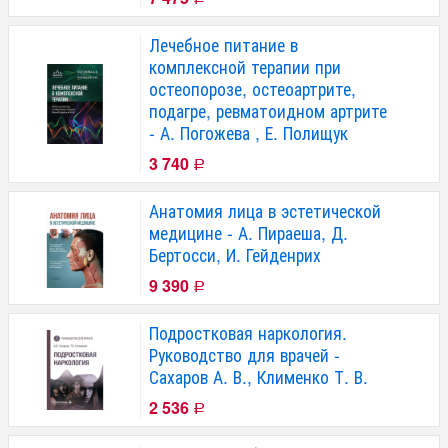
Лечебное питание в
комплексной терапии при
остеопорозе, остеоартрите,
подагре, ревматоидном артрите
- А. Погожева , Е. Полищук
3 740
Р
Анатомия лица в эстетической
медицине - А. Пираеша, Д.
Бертосси, И. Гейденрих
9 390
Р
Подростковая наркология.
Руководство для врачей -
Сахаров А. В., Клименко Т. В.
2 536
Р