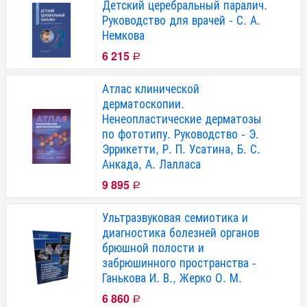
Детский церебральный паралич.
Руководство для врачей - С. А.
Немкова
6 215
Р
Атлас клинической
дерматоскопии.
Ненеопластические дерматозы
по фототипу. Руководство - Э.
Эррикетти, Р. П. Усатина, Б. С.
Анкада, А. Лалласа
9 895
Р
Ультразвуковая семиотика и
диагностика болезней органов
брюшной полости и
забрюшинного пространства -
Ганькова И. В., Жерко О. М.
6 860
Р