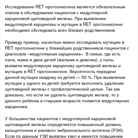
Исследование RET протоонкогена является обязательным
этапом в обследовании пациентов с медуллярной
карциномой щитовидной железы. При выявлении
медуллярной карциномы и мутации в RET протоонкогене
необходимо обследовать всех близких родственников.
Приведу пример, насколько важно исследовать мутацию в
RET протоонкогене у ближайших родственников пациентов с
диагнозом «медуллярная карцинома». В семье, где есть
папа, мама и двое детей (мальчик и девочка), у папы
выявили медуллярную карциному щитовидной железы и
мутацию в RET протоонкогене. Вероятность передачи
данной мутации каждому из детей — 50 %. При выявлении
мутации у одного из детей требуется выполнить удаление
щитовидной железы с профилактической целью. Так как
доказано, что если не удалить щитовидную железу, то у
данного ребенка в старшем возрасте появится медуллярная
карцинома.
У большинства пациентов с медуллярной карциномой
щитовидной железы определяется повышенный уровень
кальцитонина и ракового эмбрионального антигена (РЭА).
Если по данным УЗИ выявлен узел и имеется повышение