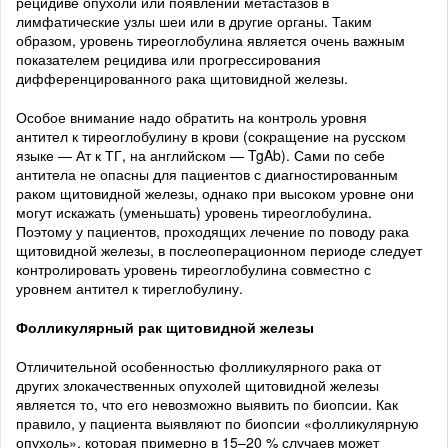
рецидиве опухоли или появлении метастазов в
лимфатические узлы шеи или в другие органы. Таким
образом, уровень тиреоглобулина является очень важным
показателем рецидива или прогрессирования
дифференцированного рака щитовидной железы.
Особое внимание надо обратить на контроль уровня
антител к тиреоглобулину в крови (сокращение на русском
языке — Ат к ТГ, на английском — TgAb). Сами по себе
антитела не опасны для пациентов с диагностированным
раком щитовидной железы, однако при высоком уровне они
могут искажать (уменьшать) уровень тиреоглобулина.
Поэтому у пациентов, проходящих лечение по поводу рака
щитовидной железы, в послеоперационном периоде следует
контролировать уровень тиреоглобулина совместно с
уровнем антител к тиреглобулину.
Фолликулярный рак щитовидной железы
Отличительной особенностью фолликулярного рака от
других злокачественных опухолей щитовидной железы
является то, что его невозможно выявить по биопсии. Как
правило, у пациента выявляют по биопсии «фолликулярную
опухоль», которая примерно в 15–20 % случаев может