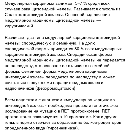
Медуллярная карцинома занимает 5–7 % среди всех
случаев рака щитовидной железы. Развивается опухоль из
С-клеток щитовидной железы. Основной вид лечения
медуллярной карциномы щитовидной железы —
хирургический.
Различают два типа медуллярной карциномы щитовидной
железы: спорадическую и семейную. На долю
спорадической формы приходится 80 % всех медуллярных
карцином щитовидной железы. Спорадическая форма
медуллярной карциномы щитовидной железы не передается
по наследству, это основное ее отличие от семейной
формы. Семейная форма медуллярной карциномы
щитовидной железы передается по наследству и может
сочетаться с опухолями паращитовидных желез и
надпочечников (феохромоцитомой).
Всем пациентам с диагнозом «медуллярная карцинома
щитовидной железы» необходимо провести генетическое
исследование на мутацию в RET протоонкогене. RET
протоонкоген локализуется в 10 хромосоме. Как и другие
гены, в норме отвечает за образование белков-рецепторов
определённого вида (тирозинкиназа).