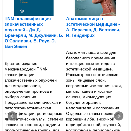
TNM: классификация
Анатомия лица в
Ф
злокачественных
эстетической медицине -
т
опухолей - Дж.Д.
А. Пираеша, Д. Бертосси,
к
Брайерли, М. Джулиани, Б.
И. Гейденрих
Л
О’Салливан, Б. Роус, Э.
Г
Ван Эйкен
Анатомия лица и шеи для
безопасного применения
Ф
Девятое издание
инъекционных методов в
д
международной TNM-
эстетической медицине.
к
классификации
Рассмотрены эстетические
д
злокачественных опухолей
зоны, лицевые слои,
ф
для стадирования,
возрастные изменения кожи,
б
определения прогноза и
мягких тканей и костной
К
выбора лечения.
основы, миомодуляция,
а
Представлены клиническая и
ботулинотерапия,
п
патологоанатомическая
наполнители и осложнения.
и
й
классификации, регионарные
Отдельные главы посвящены
д
о
лимфатические узлы, степени
коррекции лба, височной,
з
злокачественности, стадии и
периорбитальной, скуловой,
и
прогностические группы для
носогубной и периоральной
к