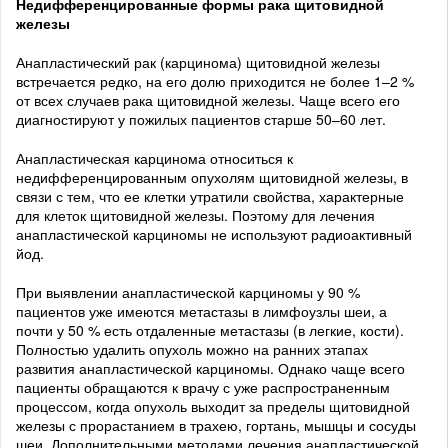
Недифференцированные формы рака щитовидной
железы
Анапластический рак (карцинома) щитовидной железы
встречается редко, на его долю приходится не более 1–2 %
от всех случаев рака щитовидной железы. Чаще всего его
диагностируют у пожилых пациентов старше 50–60 лет.
Анапластическая карцинома относиться к
недифференцированным опухолям щитовидной железы, в
связи с тем, что ее клетки утратили свойства, характерные
для клеток щитовидной железы. Поэтому для лечения
анапластической карциномы не используют радиоактивный
йод.
При выявлении анапластической карциномы у 90 %
пациентов уже имеются метастазы в лимфоузлы шеи, а
почти у 50 % есть отдаленные метастазы (в легкие, кости).
Полностью удалить опухоль можно на ранних этапах
развития анапластической карциномы. Однако чаще всего
пациенты обращаются к врачу с уже распространенным
процессом, когда опухоль выходит за пределы щитовидной
железы с прорастанием в трахею, гортань, мышцы и сосуды
шеи. Дополнительными методами лечения анапластической