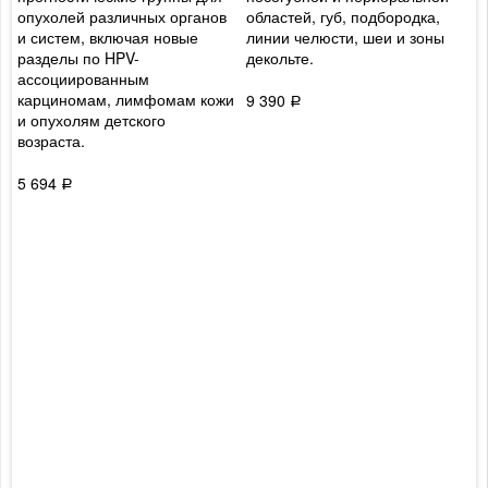
опухолей различных органов
областей, губ, подбородка,
л
и систем, включая новые
линии челюсти, шеи и зоны
п
разделы по HPV-
декольте.
д
ассоциированным
о
карциномам, лимфомам кожи
ф
9 390
Р
и опухолям детского
возраста.
3
5 694
Р