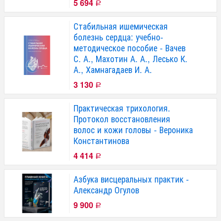
5 694
Р
Стабильная ишемическая
болезнь сердца: учебно-
методическое пособие - Вачев
С. А., Махотин А. А., Лесько К.
А., Хамнагадаев И. А.
3 130
Р
Практическая трихология.
Протокол восстановления
волос и кожи головы - Вероника
Константинова
4 414
Р
Азбука висцеральных практик -
Александр Огулов
9 900
Р