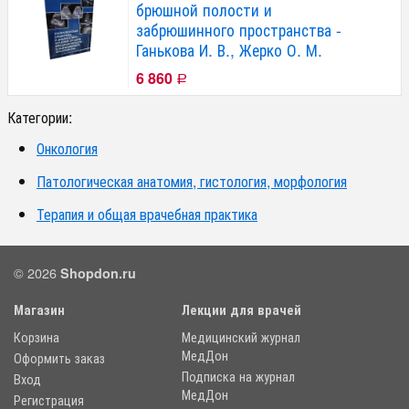
брюшной полости и
забрюшинного пространства -
Ганькова И. В., Жерко О. М.
6 860
Р
Категории:
Онкология
Патологическая анатомия, гистология, морфология
Терапия и общая врачебная практика
© 2026
Shopdon.ru
Магазин
Лекции для врачей
Корзина
Медицинский журнал
МедДон
Оформить заказ
Подписка на журнал
Вход
МедДон
Регистрация