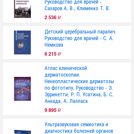
Руководство для врачей -
Сахаров А. В., Клименко Т. В.
2 536
Р
Детский церебральный паралич.
Руководство для врачей - С. А.
Немкова
6 215
Р
Атлас клинической
дерматоскопии.
Ненеопластические дерматозы
по фототипу. Руководство - Э.
Эррикетти, Р. П. Усатина, Б. С.
Анкада, А. Лалласа
9 895
Р
Ультразвуковая семиотика и
диагностика болезней органов