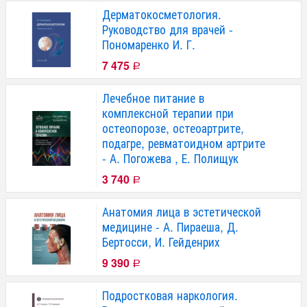
Дерматокосметология.
Руководство для врачей -
Пономаренко И. Г.
7 475
Р
Лечебное питание в
комплексной терапии при
остеопорозе, остеоартрите,
подагре, ревматоидном артрите
- А. Погожева , Е. Полищук
3 740
Р
Анатомия лица в эстетической
медицине - А. Пираеша, Д.
Бертосси, И. Гейденрих
9 390
Р
Подростковая наркология.