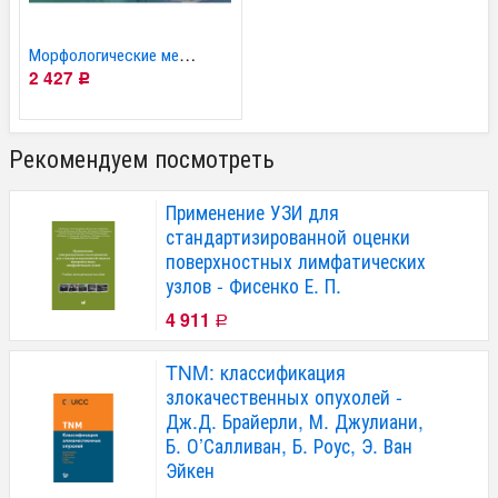
Морфологические методы...
2 427
Р
Рекомендуем посмотреть
Применение УЗИ для
стандартизированной оценки
поверхностных лимфатических
узлов - Фисенко Е. П.
4 911
Р
TNM: классификация
злокачественных опухолей -
Дж.Д. Брайерли, М. Джулиани,
Б. О’Салливан, Б. Роус, Э. Ван
Эйкен