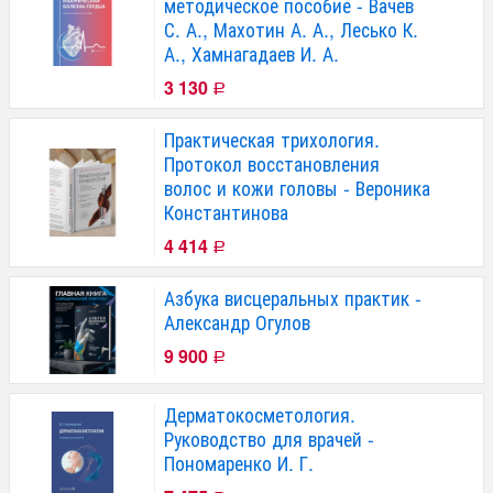
методическое пособие - Вачев
С. А., Махотин А. А., Лесько К.
А., Хамнагадаев И. А.
3 130
Р
Практическая трихология.
Протокол восстановления
волос и кожи головы - Вероника
Константинова
4 414
Р
Азбука висцеральных практик -
Александр Огулов
9 900
Р
Дерматокосметология.
Руководство для врачей -
Пономаренко И. Г.