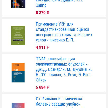
Зайпс
8 270
Р
Применение УЗИ для
стандартизированной оценки
поверхностных лимфатических
узлов - Фисенко Е. П.
4 911
Р
TNM: классификация
злокачественных опухолей -
Дж.Д. Брайерли, М. Джулиани,
Б. О’Салливан, Б. Роус, Э. Ван
Эйкен
5 694
Р
Стабильная ишемическая
болезнь сердца: учебно-