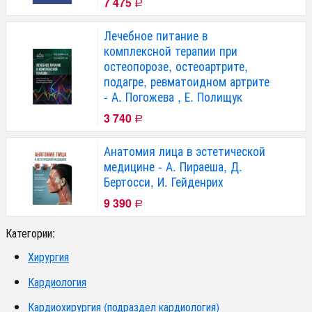
7 475
Р
Лечебное питание в
комплексной терапии при
остеопорозе, остеоартрите,
подагре, ревматоидном артрите
- А. Погожева , Е. Полищук
3 740
Р
Анатомия лица в эстетической
медицине - А. Пираеша, Д.
Бертосси, И. Гейденрих
9 390
Р
Категории:
Хирургия
Кардиология
Кардиохирургия (подраздел кардиология)