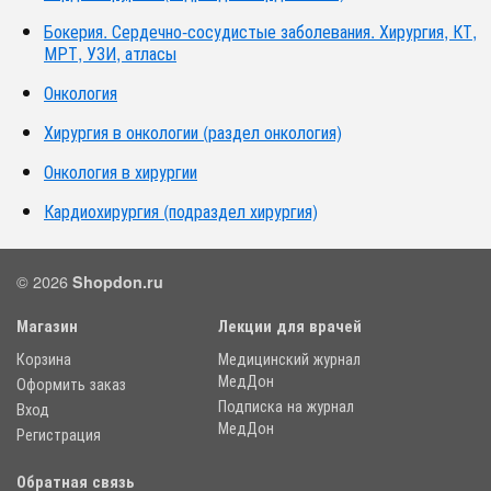
Бокерия. Сердечно-сосудистые заболевания. Хирургия, КТ,
МРТ, УЗИ, атласы
Онкология
Хирургия в онкологии (раздел онкология)
Онкология в хирургии
Кардиохирургия (подраздел хирургия)
© 2026
Shopdon.ru
Магазин
Лекции для врачей
Корзина
Медицинский журнал
МедДон
Оформить заказ
Подписка на журнал
Вход
МедДон
Регистрация
Обратная связь