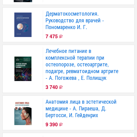
Дерматокосметология.
Руководство для врачей -
Пономаренко И. Г.
7 475
Р
Лечебное питание в
комплексной терапии при
остеопорозе, остеоартрите,
подагре, ревматоидном артрите
- А. Погожева , Е. Полищук
3 740
Р
Анатомия лица в эстетической
медицине - А. Пираеша, Д.
Бертосси, И. Гейденрих
9 390
Р