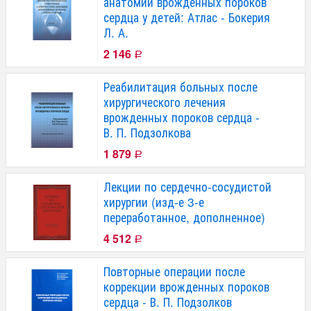
анатомии врожденных пороков
сердца у детей: Атлас - Бокерия
Л. А.
2 146
Р
Реабилитация больных после
хирургического лечения
врожденных пороков сердца -
В. П. Подзолкова
1 879
Р
Лекции по сердечно-сосудистой
хирургии (изд-е 3-е
переработанное, дополненное)
4 512
Р
Повторные операции после
коррекции врожденных пороков
сердца - В. П. Подзолков