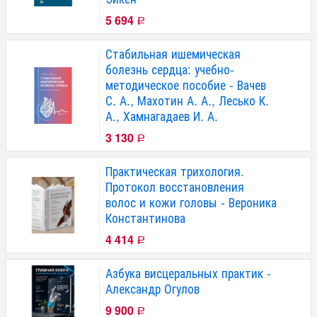
5 694
Р
Стабильная ишемическая
болезнь сердца: учебно-
методическое пособие - Вачев
С. А., Махотин А. А., Лесько К.
А., Хамнагадаев И. А.
3 130
Р
Практическая трихология.
Протокол восстановления
волос и кожи головы - Вероника
Константинова
4 414
Р
Азбука висцеральных практик -
Александр Огулов
9 900
Р