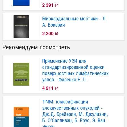
2 391
Р
Миокардиальные мостики - Л.
А. Бокерия
2 200
Р
Рекомендуем посмотреть
Применение УЗИ для
стандартизированной оценки
поверхностных лимфатических
узлов - Фисенко Е. П.
4 911
Р
TNM: классификация
злокачественных опухолей -
Дж.Д. Брайерли, М. Джулиани,
Б. О’Салливан, Б. Роус, Э. Ван
Эйкен