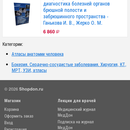
диагностика болезней органов
брюшной полости и
забрюшинного пространства -
Ганькова И. В., Жерко О. М.
6 860
Р
Категории:
Атласы анатомии человека
Бокерия. Сердечно-сосудистые заболевания. Хирургия, КТ,
МРТ, УЗИ, атласы
© 2026
Shopdon.ru
Магазин
Лекции для врачей
Корзина
Медицинский журнал
МедДон
Оформить заказ
Подписка на журнал
Вход
МедДон
Регистрация