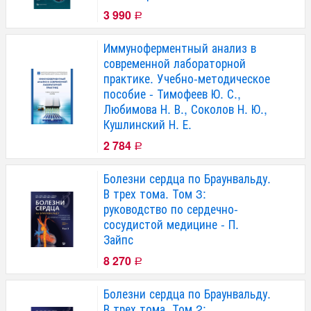
3 990
Р
Иммуноферментный анализ в
современной лабораторной
практике. Учебно-методическое
пособие - Тимофеев Ю. С.,
Любимова Н. В., Соколов Н. Ю.,
Кушлинский Н. Е.
2 784
Р
Болезни сердца по Браунвальду.
В трех тома. Том 3:
руководство по сердечно-
сосудистой медицине - П.
Зайпс
8 270
Р
Болезни сердца по Браунвальду.
В трех тома. Том 2: