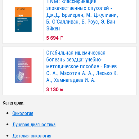
TNM: классификация
злокачественных опухолей -
Дж.Д. Брайерли, М. Джулиани,
Б. О’Салливан, Б. Роус, Э. Ван
Эйкен
5 694
Р
Стабильная ишемическая
болезнь сердца: учебно-
методическое пособие - Вачев
С. А., Махотин А. А., Лесько К.
А., Хамнагадаев И. А.
3 130
Р
Категории:
Онкология
Лучевая диагностика
Детская онкология