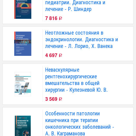
педиатрии. Диагностика и
лечение - Р. Шиндер
7 816
Р
Неотложные состояния в
эндокринологии. Диагностика и
лечение - Л. Лорио, Х. Ванека
4 697
Р
Неваскулярные
рентгенохирургические
вмешательства в общей
хирургии - Кулезневой Ю. В.
3 569
Р
Особенности патологии
кишечника при терапии
онкологических заболеваний -
А. В. Каграманова