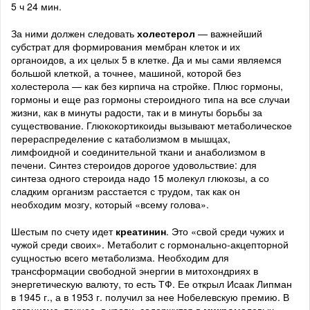
5 ч 24 мин.
За ними должен следовать
холестерол
— важнейший
субстрат для формирования мембран клеток и их
органоидов, а их целых 5 в клетке. Да и мы сами являемся
большой клеткой, а точнее, машиной, которой без
холестерола — как без кирпича на стройке. Плюс гормоны,
гормоны и еще раз гормоны стероидного типа на все случаи
жизни, как в минуты радости, так и в минуты борьбы за
существование. Глюкокортикоиды вызывают метаболическое
перераспределение с катаболизмом в мышцах,
лимфоидной и соединительной ткани и анаболизмом в
печени. Синтез стероидов дорогое удовольствие: для
синтеза одного стероида надо 15 молекул глюкозы, а со
сладким организм расстается с трудом, так как он
необходим мозгу, который «всему голова».
Шестым по счету идет
креатинин
. Это «свой среди чужих и
чужой среди своих». Метаболит с гормонально-акцепторной
сущностью всего метаболизма. Необходим для
трансформации свободной энергии в митохондриях в
энергетическую валюту, то есть ТФ. Ее открыл Исаак Липман
в 1945 г., а в 1953 г. получил за нее Нобелевскую премию. В
организме, точнее, в крови, содержится в
микро
молевых