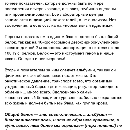
точнее показателей, которые должны быть по мере
поступления исчерпывающе, а значит, глубинно оценены
или проанализированы. Все лабораторные центры
занимаются индикацией показателей, а не анализом. Нет
заключения, а есть ссылка на «нормативный идиотизм».
Первым показателем в едином бланке должен быть общий
белок, так как на 46-хромосомной дезоксирибонуклеиновой
кислоте длиной 2 м заложена информация о синтезе около
100 тыс. белков. Белок — это инструмент генома и наше
«все». Он един и неисчерпаем!
Вторым показателем за ним следует альбумин, так как он
физиологически обеспечивает старт жизни. Это
онкотическое давление, транспорт всего, что организму
угодно, первый барьер детоксикации, регулятор липидного
обмена и... много всего. Эволюционно самый
консервативный белок, и его уровень стабильно сохраняется
всю жизнь и должен быть незыблем, как группа крови.
Общий белок — это систолическая, а альбумин —
диастолическая роль, и это не образное сравнение, а
суть всего; тем более мы оцениваем (пора понять!) не