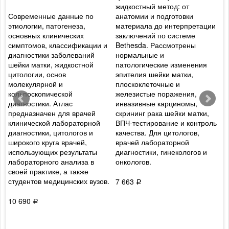
жидкостный метод: от
в
Современные данные по
анатомии и подготовки
з
этиологии, патогенеза,
материала до интерпретации
д
основных клинических
заключений по системе
у
симптомов, классификации и
Bethesda. Рассмотрены
д
а
диагностики заболеваний
нормальные и
с
шейки матки, жидкостной
патологические изменения
д
цитологии, основ
эпителия шейки матки,
Р
молекулярной и
плоскоклеточные и
п
кольпоскопической
железистые поражения,
п
диагностики. Атлас
инвазивные карциномы,
м
предназначен для врачей
скрининг рака шейки матки,
в
клинической лабораторной
ВПЧ-тестирование и контроль
г
диагностики, цитологов и
качества. Для цитологов,
в
широкого круга врачей,
врачей лабораторной
о
использующих результаты
диагностики, гинекологов и
а
лабораторного анализа в
онкологов.
р
своей практике, а также
д
студентов медицинских вузов.
в
7 663
Р
10 690
8
Р