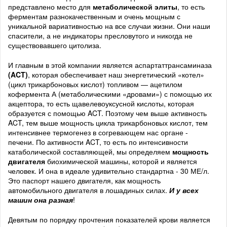
представлено место для
метаболической элиты
, то есть
ферментам разнокачественным и очень мощным с
уникальной вариативностью на все случаи жизни. Они наши
спасители, а не индикаторы пресловутого и никогда не
существовавшего цитолиза.
И главным в этой компании является аспартаттрансаминаза
(ACT)
, которая обеспечивает наш энергетический «котел»
(цикл трикарбоновых кислот) топливом — ацетилом
кофермента А (метаболическими «дровами») с помощью их
акцептора, то есть щавелевоуксусной кислоты, которая
образуется с помощью ACT. Поэтому чем выше активность
ACT, тем выше мощность цикла трикарбоновых кислот, тем
интенсивнее термогенез в согревающем нас органе -
печени. По активности ACT, то есть по интенсивности
катаболической составляющей, мы определяем
мощность
двигателя
биохимической машины, которой и является
человек. И она в идеале удивительно стандартна - 30 МЕ/л.
Это паспорт нашего двигателя, как мощность
автомобильного двигателя в лошадиных силах.
И у всех
машин она разная
!
Девятым по порядку прочтения показателей крови является