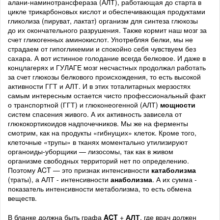
алани-наминотрансфераза (АЛТ), работающая до старта в
цикле трикарбоновых кислот и обеспечивающая продуктами
гликолиза (пируват, лактат) организм для синтеза глюкозы
до их окончательного разрушения. Также кормит наш мозг за
счет гликогенных аминокислот. Употребляя белки, мы не
страдаем от гипогликемии и спокойно себя чувствуем без
сахара. А вот истинное голодание всегда белковое. И даже в
концлагерях и ГУЛАГЕ мозг несчастных продолжал работать
за счет глюкозы белкового происхождения, то есть высокой
активности ГГТ и АЛТ. И в этих тоталитарных мерзостях
самым интересным остается чисто профессиональный факт
о транспортной (ГГТ) и глюконеогенной (АЛТ)
мощности
систем спасения живого. А их активность зависела от
глюкокортикоидов надпочечников. Мы же на ферменты
смотрим, как на продукты «гибнущих» клеток. Кроме того,
клеточные «трупы» в тканях моментально утилизируют
органоиды-уборщики — лизосомы, так как в живом
организме свободных территорий нет по определению.
Поэтому ACT — это признак интенсивности
катаболизма
(траты), а АЛТ - интенсивности
анаболизма
. А их сумма -
показатель интенсивности метаболизма, то есть обмена
веществ.
В бланке должна быть графа
ACT
+
АЛТ
, где врач должен