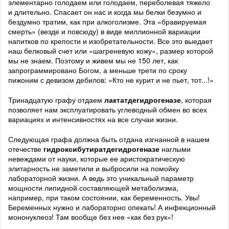
элементарно голодаем или голодаем, переболевая тяжело
и длительно. Спасает он нас и когда мы белки безумно и
бездумно тратим, как при алкоголизме. Эта «бравируемая
смерть» (везде и повсюду) в виде миллионной вариации
напитков по крепости и изобретательности. Все это выедает
наш белковый счет или «шагреневую кожу», размер которой
мы не знаем. Поэтому и живем мы не 150 лет, как
запрограммировано Богом, а меньше трети по сроку
пижоним с девизом дебилов: «Кто не курит и не пьет, тот...!»
Тринадцатую графу отдаем
лактатдегидрогеназе
, которая
позволяет нам эксплуатировать углеводный обмен во всех
вариациях и интенсивностях на все случаи жизни.
Следующая графа должна быть отдана изгнанной в нашем
отечестве
гидроксибутиратдегидрогеназе
наглыми
невеждами от науки, которые ее аристократическую
элитарность не заметили и выбросили на помойку
лабораторной жизни. А ведь это уникальный параметр
мощности липидной составляющей метаболизма,
например, при таком состоянии, как беременность. Увы!
Беременных нужно и лабораторно опекать! А инфекционный
мононуклеоз! Там вообще без нее «как без рук»!