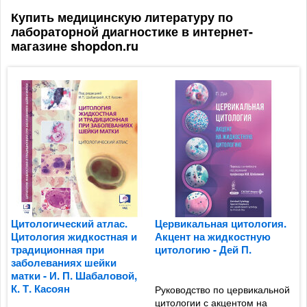
Купить медицинскую литературу по
лабораторной диагностике в интернет-
магазине shopdon.ru
Цитологический атлас.
Цервикальная цитология.
В
Цитология жидкостная и
Акцент на жидкостную
з
традиционная при
цитологию - Дей П.
г
заболеваниях шейки
Д
матки - И. П. Шабаловой,
К. Т. Касоян
Руководство по цервикальной
цитологии с акцентом на
Р