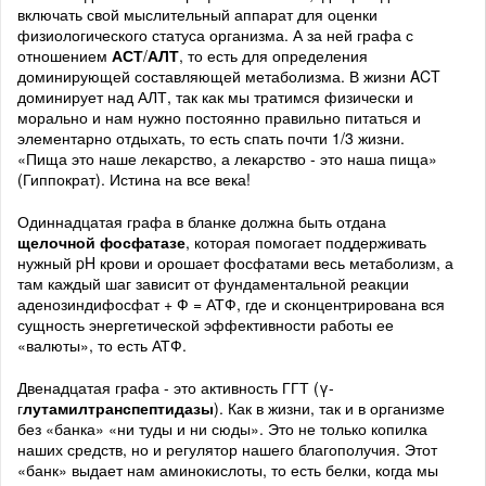
включать свой мыслительный аппарат для оценки
физиологического статуса организма. А за ней графа с
отношением
АСТ
/
АЛТ
, то есть для определения
доминирующей составляющей метаболизма. В жизни ACT
доминирует над АЛТ, так как мы тратимся физически и
морально и нам нужно постоянно правильно питаться и
элементарно отдыхать, то есть спать почти 1/3 жизни.
«Пища это наше лекарство, а лекарство - это наша пища»
(Гиппократ). Истина на все века!
Одиннадцатая графа в бланке должна быть отдана
щелочной фосфатазе
, которая помогает поддерживать
нужный pH крови и орошает фосфатами весь метаболизм, а
там каждый шаг зависит от фундаментальной реакции
аденозиндифосфат + Ф = АТФ, где и сконцентрирована вся
сущность энергетической эффективности работы ее
«валюты», то есть АТФ.
Двенадцатая графа - это активность ГГТ (γ-
г
лутамилтранспептидазы
). Как в жизни, так и в организме
без «банка» «ни туды и ни сюды». Это не только копилка
наших средств, но и регулятор нашего благополучия. Этот
«банк» выдает нам аминокислоты, то есть белки, когда мы