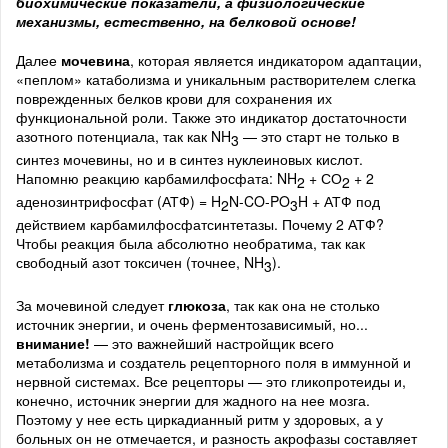
биохимические показатели, а физиологические
механизмы, естественно, на белковой основе!
Далее
мочевина
, которая является индикатором адаптации,
«пеплом» катаболизма и уникальным растворителем слегка
поврежденных белков крови для сохранения их
функциональной роли. Также это индикатор достаточности
азотного потенциала, так как NH
— это старт не только в
3
синтез мочевины, но и в синтез нуклеиновых кислот.
Напомню реакцию карбамилфосфата: NH
+ СО
+ 2
2
2
аденозинтрифосфат (АТФ) = H
N-CO-PO
H + АТФ под
2
3
действием карбамилфосфатсинтетазы. Почему 2 АТФ?
Чтобы реакция была абсолютно необратима, так как
свободный азот токсичен (точнее, NH
).
3
За мочевиной следует
глюкоза
, так как она не столько
источник энергии, и очень ферментозависимый, но...
внимание!
— это важнейший настройщик всего
метаболизма и создатель рецепторного поля в иммунной и
нервной системах. Все рецепторы — это гликопротеиды и,
конечно, источник энергии для жадного на нее мозга.
Поэтому у нее есть циркадианный ритм у здоровых, а у
больных он не отмечается, и разность акрофазы составляет