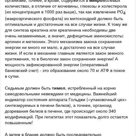
количествах, в отличие от мочевины, глюкозы и холестерола
(их концентрация в 1000 раз выше), так как извлечение РО
4
(макроэргического фосфата) из митохондрий должно быть
оптимальным и достаточным на все случаи жизни. К тому же
для синтеза креатина или креатинина необходимы две
очень незаменимые, а значит, дефицитные аминокислоты:
аргинин и метионин. Этого механизма закона сохранения
энергии ни много ни мало, а достаточно на все случаи
жизни. И если в механике главным является закон земного
притяжения, то в биологии закон сохранения энергии! А
мощность зафиксированной энергии (оперативный
банковский счет) - это образование около 70 кг АТФ в покое
в сутки.
Седьмым должен быть
тимол
, истребленный на корню
самодовольными невеждами от медицины. Важнейший
индикатор состояния аппарата Гольджи («упаковочный цех»
синтезируемых в печени белков), а точнее, органоид
дозревания белков в печени, где происходит около 340
модификаций. При гепатитах этот показатель долго остается
повышенным!
А затем в бланке должно быть последовательно