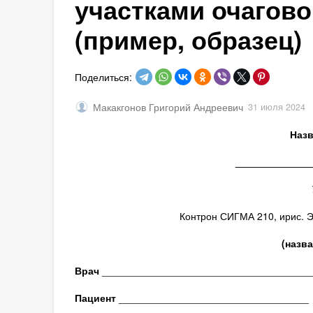
участками очагово
(пример, образец)
Поделиться:
Макакгонов Григорий Андреевич
31 июля 2024
Назв
_____________
Контрон СИГМА 210, ирис. Э
(назв
Врач
_____________________________________
Пациент
__________________________________