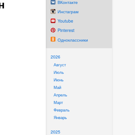
н
ВКонтакте
Инстаграм
Youtube
Pinterest
Одноклассники
2026
Август
Июль
Июнь
Май
Апрель
Март
Февраль
Январь
2025