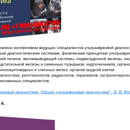
влено коллективом ведущих специалистов ультразвуковой диагност
ым диагностическим системам, физическим принципам ультразвук
ваний печени, желчевыводящей системы, поджелудочной железы, пи
редстательной железы и семенных пузырьков, надпочечников, орган
колощитовидных и слюнных желез, органов грудной клетки.
агностики, рентгенологов, радиологов, терапевтов, гастроэнтероло
ересованных специалистов.
вуковой диагностике. Общая ультразвуковая диагностика" - В. В. Ми
 А.