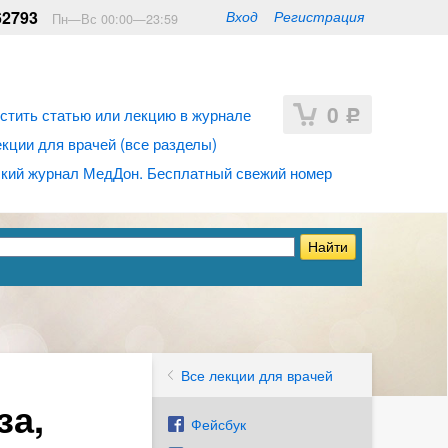
62793
Вход
Регистрация
Пн—Вс 00:00—23:59
0
стить статью или лекцию в журнале
Р
ции для врачей (все разделы)
кий журнал МедДон. Бесплатный свежий номер
Все лекции для врачей
за,
Фейсбук