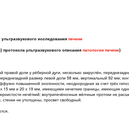
 ультразвукового исследования
печени
к) протокола ультразвукового описания
патологии печени
)
й правой доли у рёберной дуги, несколько закруглён, переднезадн
переднезадний размер левой доли 58 мм, вертикальный 92 мм; кон
ффузно повышенной эхогенности, неоднородная за счет трёх гипоэ
17 х 15 мм и 20 х 19 мм, имеющими нечеткие границы, имеющие од
зернистости нечёткий; внутрипечёночные жёлчные протоки не расш
 стенки не утолщены, просвет свободный.
тся.