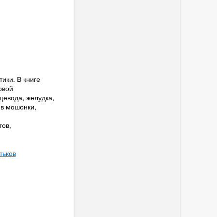
ики. В книге
овой
щевода, желудка,
ов мошонки,
гов,
тьков