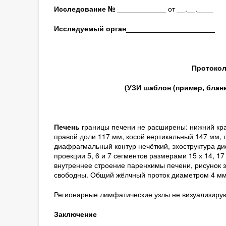
Исследование № ____________
от __.__.____
Исследуемый орган
______________________
Протокол
(
УЗИ шаблон (пример, блан
Печень
границы печени не расширены: нижний кра
правой доли 117 мм, косой вертикальный 147 мм, 
диафрагмальный контур нечёткий, эхоструктура ди
проекции 5, 6 и 7 сегментов размерами 15 х 14, 
внутреннее строение паренхимы печени, рисунок 
свободны. Общий жёлчный проток диаметром 4 мм,
Регионарные лимфатические узлы не визуализирую
Заключение