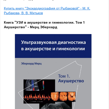
Купить книгу "Эхокардиография от Рыбаковой" - М. К.
Рыбакова, В. В. Митьков
Книга "УЗИ в акушерстве и гинекологии. Том 1
Акушерство" - Мерц Эберхард