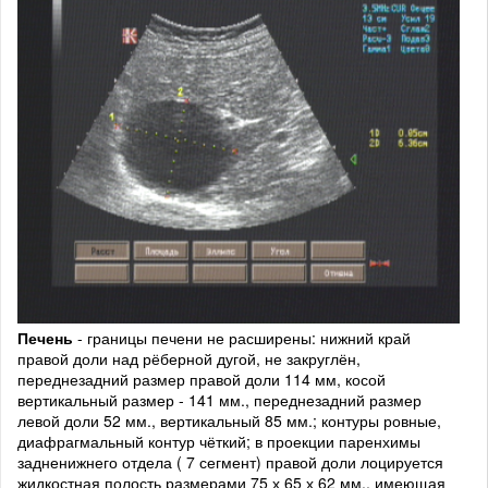
Печень
- границы печени не расширены: нижний край
правой доли над рёберной дугой, не закруглён,
переднезадний размер правой доли 114 мм, косой
вертикальный размер - 141 мм., переднезадний размер
левой доли 52 мм., вертикальный 85 мм.; контуры ровные,
диафрагмальный контур чёткий; в проекции паренхимы
задненижнего отдела ( 7 сегмент) правой доли лоцируется
жидкостная полость размерами 75 х 65 х 62 мм., имеющая