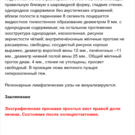
правильную близкую к шаровидной форму, гладкие стенки,
однородное содержимое без акустических отражений;
вблизи полости в паренхиме 8 сегмента лоцируется
жидкостное тонкостенное образование диаметром 9 мм. с
однородным содержимым; на остальном протяжении
эхоструктура однородная, изоэхогенная, рисунок
зернистости чёткий; внутрипечёночные жёлчные протоки не
расширены, свободны; сосудистый рисунок хорошо
выражен, диаметр воротной вены 12 мм., печёночных –11
мм., диаметр нижней полой вены 25 мм.. Общий жёлчный
проток диам. 4 мм., стенки не утолщены, просвет
свободный. В проекции ложа желчного пузыря
гиперэхогенный тяж.
Регионарные лимфатические узлы не визуализируются.
Заключение
Эхографические признаки простых кист правой доли
печени. Состояние после холецистэктомии.