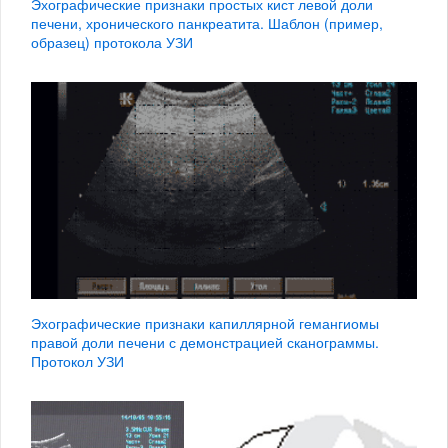
Эхографические признаки простых кист левой доли
печени, хронического панкреатита. Шаблон (пример,
образец) протокола УЗИ
Эхографические признаки капиллярной гемангиомы
правой доли печени с демонстрацией сканограммы.
Протокол УЗИ