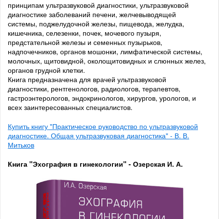
принципам ультразвуковой диагностики, ультразвуковой
диагностике заболеваний печени, желчевыводящей
системы, поджелудочной железы, пищевода, желудка,
кишечника, селезенки, почек, мочевого пузыря,
предстательной железы и семенных пузырьков,
надпочечников, органов мошонки, лимфатической системы,
молочных, щитовидной, околощитовидных и слюнных желез,
органов грудной клетки.
Книга предназначена для врачей ультразвуковой
диагностики, рентгенологов, радиологов, терапевтов,
гастроэнтерологов, эндокринологов, хирургов, урологов, и
всех заинтересованных специалистов.
Купить книгу "Практическое руководство по ультразвуковой
диагностике. Общая ультразвуковая диагностика" - В. В.
Митьков
Книга "Эхография в гинекологии" - Озерская И. А.