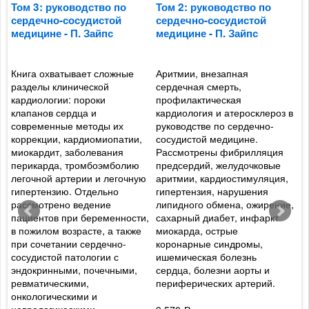
о
Том 3: руководство по
Том 2: руководство по
Т
сердечно-сосудистой
сердечно-сосудистой
с
медицине - П. Зайпс
медицине - П. Зайпс
м
Книга охватывает сложные
Аритмии, внезапная
Ф
разделы клинической
сердечная смерть,
р
кардиологии: пороки
профилактическая
с
клапанов сердца и
кардиология и атеросклероз в
г
современные методы их
руководстве по сердечно-
п
й
коррекции, кардиомиопатии,
сосудистой медицине.
к
миокардит, заболевания
Рассмотрены фибрилляция
п
перикарда, тромбоэмболию
предсердий, желудочковые
э
легочной артерии и легочную
аритмии, кардиостимуляция,
э
гипертензию. Отдельно
гипертензия, нарушения
к
рассмотрено ведение
липидного обмена, ожирение,
р
пациентов при беременности,
сахарный диабет, инфаркт
т
в пожилом возрасте, а также
миокарда, острые
к
при сочетании сердечно-
коронарные синдромы,
Б
х
сосудистой патологии с
ишемическая болезнь
д
эндокринными, почечными,
сердца, болезни аорты и
с
ревматическими,
периферических артерий.
м
онкологическими и
к