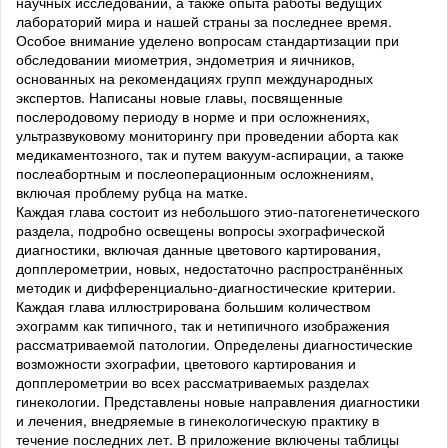
научных исследований, а также опыта работы ведущих
лабораторий мира и нашей страны за последнее время.
Особое внимание уделено вопросам стандартизации при
обследовании миометрия, эндометрия и яичников,
основанных на рекомендациях групп международных
экспертов. Написаны новые главы, посвященные
послеродовому периоду в норме и при осложнениях,
ультразвуковому мониторингу при проведении аборта как
медикаментозного, так и путем вакуум-аспирации, а также
послеабортным и послеоперационным осложнениям,
включая проблему рубца на матке.
Каждая глава состоит из небольшого этио-патогенетического
раздела, подробно освещены вопросы эхографической
диагностики, включая данные цветового картирования,
допплерометрии, новых, недостаточно распространённых
методик и дифференциально-диагностические критерии.
Каждая глава иллюстрирована большим количеством
эхограмм как типичного, так и нетипичного изображения
рассматриваемой патологии. Определены диагностические
возможности эхографии, цветового картирования и
допплерометрии во всех рассматриваемых разделах
гинекологии. Представлены новые направления диагностики
и лечения, внедряемые в гинекологическую практику в
течение последних лет. В приложение включены таблицы