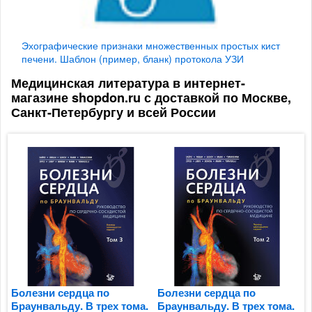
Эхографические признаки множественных простых кист
печени. Шаблон (пример, бланк) протокола УЗИ
Медицинская литература в интернет-
магазине shopdon.ru с доставкой по Москве,
Санкт-Петербургу и всей России
Болезни сердца по
Болезни сердца по
Б
Браунвальду. В трех тома.
Браунвальду. В трех тома.
Б