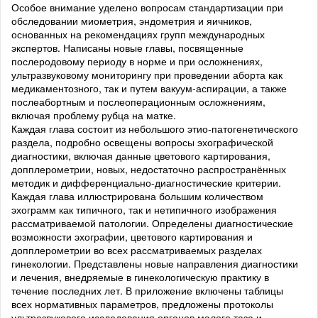
Особое внимание уделено вопросам стандартизации при
обследовании миометрия, эндометрия и яичников,
основанных на рекомендациях групп международных
экспертов. Написаны новые главы, посвященные
послеродовому периоду в норме и при осложнениях,
ультразвуковому мониторингу при проведении аборта как
медикаментозного, так и путем вакуум-аспирации, а также
послеабортным и послеоперационным осложнениям,
включая проблему рубца на матке.
Каждая глава состоит из небольшого этио-патогенетического
раздела, подробно освещены вопросы эхографической
диагностики, включая данные цветового картирования,
допплерометрии, новых, недостаточно распространённых
методик и дифференциально-диагностические критерии.
Каждая глава иллюстрирована большим количеством
эхограмм как типичного, так и нетипичного изображения
рассматриваемой патологии. Определены диагностические
возможности эхографии, цветового картирования и
допплерометрии во всех рассматриваемых разделах
гинекологии. Представлены новые направления диагностики
и лечения, внедряемые в гинекологическую практику в
течение последних лет. В приложение включены таблицы
всех нормативных параметров, предложены протоколы
ультразвукового исследования органов малого таза и