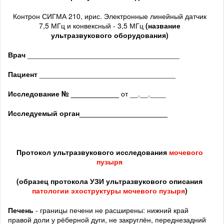
Контрон СИГМА 210, ирис. Электронные линейный датчик
7,5 МГц и конвексный - 3,5 МГц
(название
ультразвукового оборудования)
Врач
______________________________________
Пациент
__________________________________
Исследование № ____________
от __.__.____
Исследуемый орган
______________________
Протокол ультразвукового исследования
мочевого
пузыря
(образец протокола УЗИ ультразвукового описания
патологии эхоструктуры мочевого пузыря
)
Печень
- границы печени не расширены: нижний край
правой доли у рёберной дуги, не закруглён, переднезадний