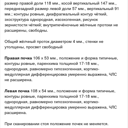
размер правой доли 118 мм., косой вертикальный 147 мм.,
переднезадний размер левой доли 57 мм., вертикальный 91
мм.; контуры ровные, диафрагмальный контур чёткий,
эхоструктура однородная, изоэхогенная, рисунок
зернистости чёткий; внутрипечёночные жёлчные протоки не
расширены, свободны.
Общий жёлчный проток диаметром 4 мм., стенки не
утолщены, просвет свободный
Правая почка
106 х 53 мм., положение и форма типичные,
контуры ровные, паренхима толщиной 17-18 мм.,
однородная, равномерно гипоэхогенная, кортико-
медуллярная дифференцировка умеренно выражена, ЧЛС
не расширена.
Левая почка
108 х 54 мм., положение и форма типичные,
контуры ровные, паренхима толщиной 17-18 мм.,
однородная, равномерно гипоэхогенная, кортико-
медуллярная дифференцировка умеренно выражена, ЧЛС
расширена.
При сканировании стоя положение почек не меняется.