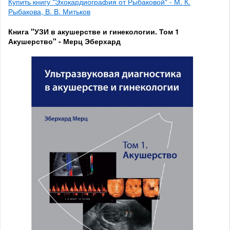
Купить книгу "Эхокардиография от Рыбаковой" - М. К.
Рыбакова, В. В. Митьков
Книга "УЗИ в акушерстве и гинекологии. Том 1
Акушерство" - Мерц Эберхард