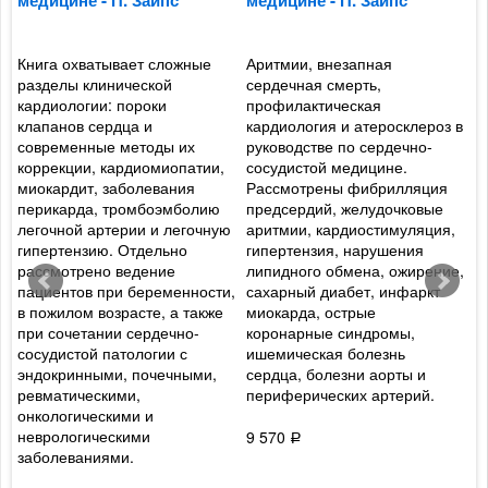
Книга охватывает сложные
Аритмии, внезапная
Ф
разделы клинической
сердечная смерть,
р
кардиологии: пороки
профилактическая
с
клапанов сердца и
кардиология и атеросклероз в
г
современные методы их
руководстве по сердечно-
п
й
коррекции, кардиомиопатии,
сосудистой медицине.
к
миокардит, заболевания
Рассмотрены фибрилляция
п
перикарда, тромбоэмболию
предсердий, желудочковые
э
легочной артерии и легочную
аритмии, кардиостимуляция,
э
гипертензию. Отдельно
гипертензия, нарушения
к
рассмотрено ведение
липидного обмена, ожирение,
р
пациентов при беременности,
сахарный диабет, инфаркт
т
в пожилом возрасте, а также
миокарда, острые
к
при сочетании сердечно-
коронарные синдромы,
Б
х
сосудистой патологии с
ишемическая болезнь
д
эндокринными, почечными,
сердца, болезни аорты и
с
ревматическими,
периферических артерий.
м
онкологическими и
к
неврологическими
х
9 570
Р
заболеваниями.
8