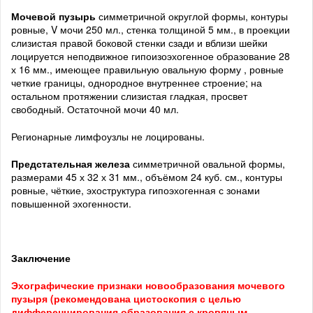
Мочевой пузырь
симметричной округлой формы, контуры
ровные, V мочи 250 мл., стенка толщиной 5 мм., в проекции
слизистая правой боковой стенки сзади и вблизи шейки
лоцируется неподвижное гипоизоэхогенное образование 28
х 16 мм., имеющее правильную овальную форму , ровные
четкие границы, однородное внутреннее строение; на
остальном протяжении слизистая гладкая, просвет
свободный. Остаточной мочи 40 мл.
Регионарные лимфоузлы не лоцированы.
Предстательная железа
симметричной овальной формы,
размерами 45 х 32 х 31 мм., объёмом 24 куб. см., контуры
ровные, чёткие, эхоструктура гипоэхогенная с зонами
повышенной эхогенности.
Заключение
Эхографические признаки новообразования мочевого
пузыря (рекомендована цистоскопия с целью
дифференцирования образования с кровяным