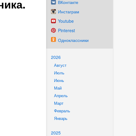
ника.
ВКонтакте
Инстаграм
Youtube
Pinterest
Одноклассники
2026
Август
Июль
Июнь
Май
Апрель
Март
Февраль
Январь
2025