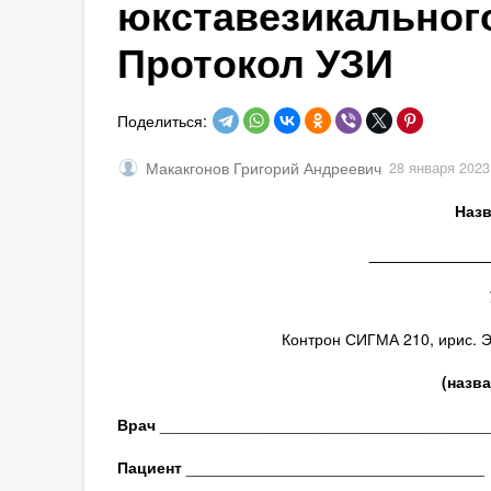
юкставезикального
Протокол УЗИ
Поделиться:
Макакгонов Григорий Андреевич
28 января 2023
Назв
_____________
Контрон СИГМА 210, ирис. Э
(назв
Врач
_____________________________________
Пациент
__________________________________