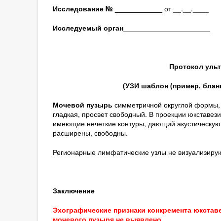
Исследование № ____________
от __.__.____
Исследуемый орган
______________________
Протокол ульт
(
УЗИ шаблон (пример, блан
Мочевой пузырь
симметричной округлой формы, к
гладкая, просвет свободный. В проекции юкставези
имеющие нечеткие контуры, дающий акустическую 
расширены, свободны.
Регионарные лимфатические узлы не визуализирую
Заключение
Эхографические признаки конкремента юкстав
мочевого пузыря не выявлено.