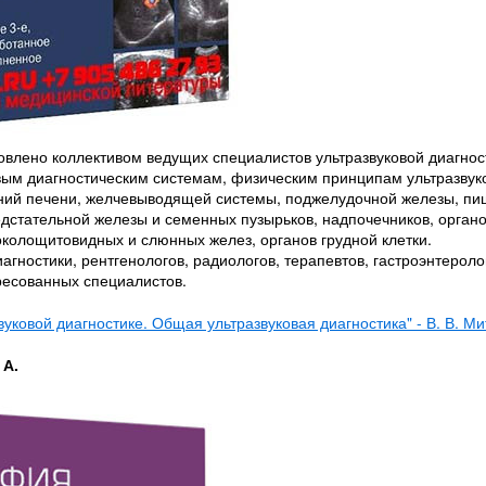
влено коллективом ведущих специалистов ультразвуковой диагност
ым диагностическим системам, физическим принципам ультразвук
ваний печени, желчевыводящей системы, поджелудочной железы, пи
редстательной железы и семенных пузырьков, надпочечников, орган
колощитовидных и слюнных желез, органов грудной клетки.
агностики, рентгенологов, радиологов, терапевтов, гастроэнтероло
ересованных специалистов.
вуковой диагностике. Общая ультразвуковая диагностика" - В. В. Ми
 А.