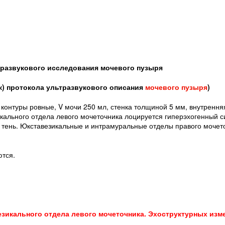
развукового исследования мочевого пузыря
к) протокола ультразвукового описания
мочевого пузыря
)
онтуры ровные, V мочи 250 мл, стенка толщиной 5 мм, внутрення
кального отдела левого мочеточника лоцируется гиперэхогенный си
тень. Юкставезикальные и интрамуральные отделы правого мочет
тся.
езикального отдела левого мочеточника. Эхоструктурных изм