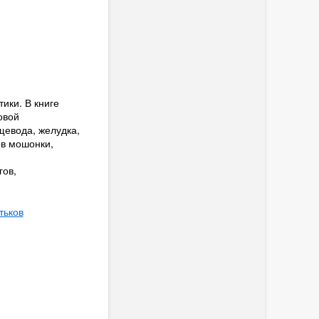
ики. В книге
овой
щевода, желудка,
ов мошонки,
гов,
тьков