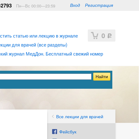
62793
Вход
Регистрация
Пн—Вс 00:00—23:59
0
стить статью или лекцию в журнале
Р
ции для врачей (все разделы)
кий журнал МедДон. Бесплатный свежий номер
Все лекции для врачей
Фейсбук