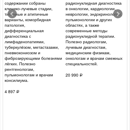
содержании собраны
радионуклидная диагностика
б
клинико-лучевые стадии,
в онкологии, кардиологии,
з
,
типичные и атипичные
неврологии, эндокринологии,
П
варианты, коморбидная
пульмонологии и других
К
патология,
областях, а также
п
дифференциальная
современные методы
п
диагностика с
радионуклидной терапии.
д
лимфаденопатиями,
Полезно радиологам,
д
туберкулёзом, метастазами,
лучевым диагностам,
р
пневмокониозом и
медицинским физикам,
К
фиброзирующими болезнями
онкологам и врачам смежных
к
лёгких. Полезно
специальностей.
рентгенологам,
5
пульмонологам и врачам
20 990
Р
консилиума.
4 897
Р