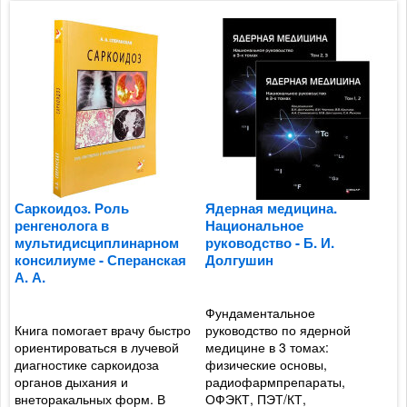
Саркоидоз. Роль
Ядерная медицина.
Т
ренгенолога в
Национальное
к
мультидисциплинарном
руководство - Б. И.
т
консилиуме - Сперанская
Долгушин
с
А. А.
Фундаментальное
Р
Книга помогает врачу быстро
руководство по ядерной
т
ориентироваться в лучевой
медицине в 3 томах:
б
-
диагностике саркоидоза
физические основы,
с
органов дыхания и
радиофармпрепараты,
п
внеторакальных форм. В
ОФЭКТ, ПЭТ/КТ,
п