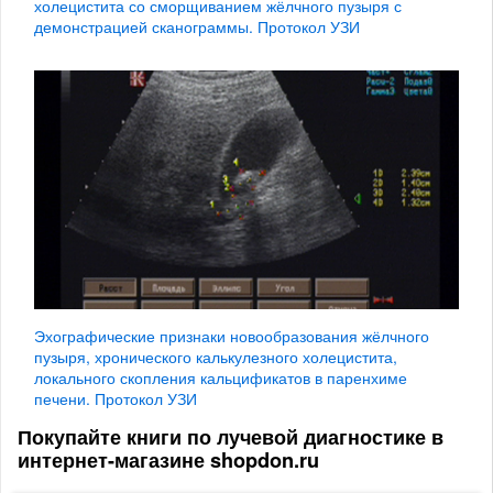
холецистита со сморщиванием жёлчного пузыря с
демонстрацией сканограммы. Протокол УЗИ
Эхографические признаки новообразования жёлчного
пузыря, хронического калькулезного холецистита,
локального скопления кальцификатов в паренхиме
печени. Протокол УЗИ
Покупайте книги по лучевой диагностике в
интернет-магазине shopdon.ru