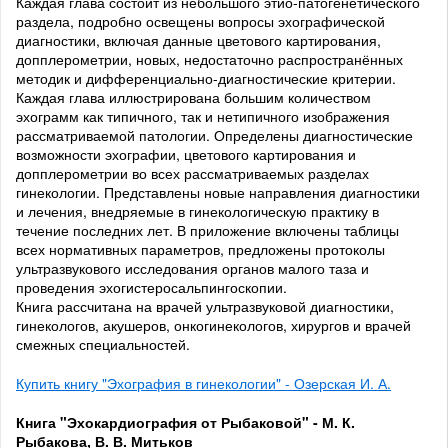
Каждая глава состоит из небольшого этио-патогенетического
раздела, подробно освещены вопросы эхографической
диагностики, включая данные цветового картирования,
допплерометрии, новых, недостаточно распространённых
методик и дифференциально-диагностические критерии.
Каждая глава иллюстрирована большим количеством
эхограмм как типичного, так и нетипичного изображения
рассматриваемой патологии. Определены диагностические
возможности эхографии, цветового картирования и
допплерометрии во всех рассматриваемых разделах
гинекологии. Представлены новые направления диагностики
и лечения, внедряемые в гинекологическую практику в
течение последних лет. В приложение включены таблицы
всех нормативных параметров, предложены протоколы
ультразвукового исследования органов малого таза и
проведения эхогистеросальпингоскопии.
Книга рассчитана на врачей ультразвуковой диагностики,
гинекологов, акушеров, онкогинекологов, хирургов и врачей
смежных специальностей.
Купить книгу "Эхография в гинекологии" - Озерская И. А.
Книга "Эхокардиография от Рыбаковой" - М. К.
Рыбакова, В. В. Митьков