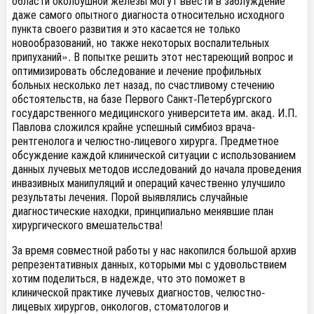
области околоушной железы могут ввести в заблуждение
даже самого опытного диагноста относительно исходного
пункта своего развития и это касается не только
новообразований, но также некоторых воспалительных
припуханий». В попытке решить этот нестареющий вопрос и
оптимизировать обследование и лечение профильных
больных несколько лет назад, по счастливому стечению
обстоятельств, на базе Первого Санкт-Петербургского
государственного медицинского университета им. акад. И.П.
Павлова сложился крайне успешный симбиоз врача-
рентгенолога и челюстно-лицевого хирурга. Предметное
обсуждение каждой клинической ситуации с использованием
данных лучевых методов исследований до начала проведения
инвазивных манипуляций и операций качественно улучшило
результаты лечения. Порой выявлялись случайные
диагностические находки, принципиально менявшие план
хирургического вмешательства!
За время совместной работы у нас накопился большой архив
репрезентативных данных, которыми мы с удовольствием
хотим поделиться, в надежде, что это поможет в
клинической практике лучевых диагностов, челюстно-
лицевых хирургов, онкологов, стоматологов и