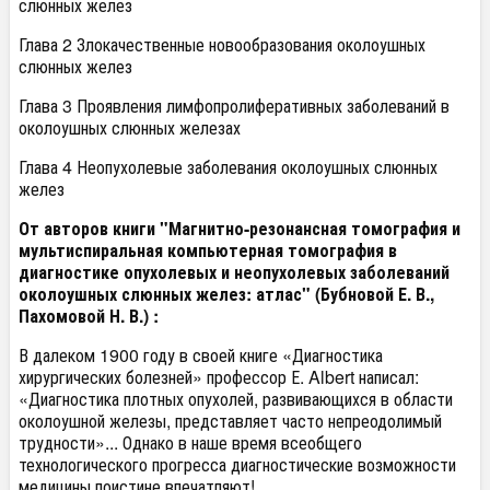
слюнных желез
Глава 2 Злокачественные новообразования околоушных
слюнных желез
Глава 3 Проявления лимфопролиферативных заболеваний в
околоушных слюнных железах
Глава 4 Неопухолевые заболевания околоушных слюнных
желез
От авторов книги "Магнитно-резонансная томография и
мультиспиральная компьютерная томография в
диагностике опухолевых и неопухолевых заболеваний
околоушных слюнных желез: атлас" (
Бубновой Е. В.,
Пахомовой Н. В.) :
В далеком 1900 году в своей книге «Диагностика
хирургических болезней» профессор Е. Albert написал:
«Диагностика плотных опухолей, развивающихся в области
околоушной железы, представляет часто непреодолимый
трудности»... Однако в наше время всеобщего
технологического прогресса диагностические возможности
медицины поистине впечатляют!