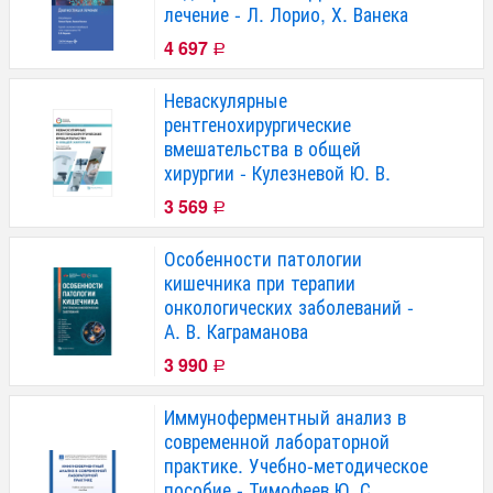
лечение - Л. Лорио, Х. Ванека
4 697
Р
Неваскулярные
рентгенохирургические
вмешательства в общей
хирургии - Кулезневой Ю. В.
3 569
Р
Особенности патологии
кишечника при терапии
онкологических заболеваний -
А. В. Каграманова
3 990
Р
Иммуноферментный анализ в
современной лабораторной
практике. Учебно-методическое
пособие - Тимофеев Ю. С.,