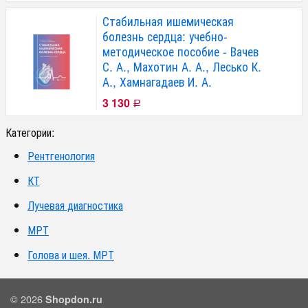
Стабильная ишемическая
болезнь сердца: учебно-
методическое пособие - Вачев
С. А., Махотин А. А., Лесько К.
А., Хамнагадаев И. А.
3 130
Р
Категории:
Рентгенология
КТ
Лучевая диагностика
МРТ
Голова и шея. МРТ
© 2026
Shopdon.ru