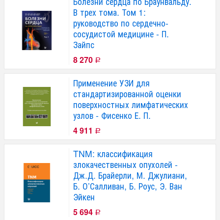
Болезни сердца по Браунвальду.
В трех тома. Том 1:
руководство по сердечно-
сосудистой медицине - П.
Зайпс
8 270
Р
Применение УЗИ для
стандартизированной оценки
поверхностных лимфатических
узлов - Фисенко Е. П.
4 911
Р
TNM: классификация
злокачественных опухолей -
Дж.Д. Брайерли, М. Джулиани,
Б. О’Салливан, Б. Роус, Э. Ван
Эйкен
5 694
Р