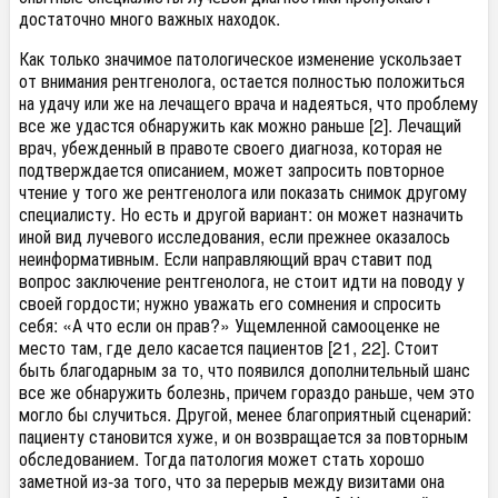
достаточно много важных находок.
Как только значимое патологическое изменение ускользает
от внимания рентгенолога, остается полностью положиться
на удачу или же на лечащего врача и надеяться, что проблему
все же удастся обнаружить как можно раньше [2]. Лечащий
врач, убежденный в правоте своего диагноза, которая не
подтверждается описанием, может запросить повторное
чтение у того же рентгенолога или показать снимок другому
специалисту. Но есть и другой вариант: он может назначить
иной вид лучевого исследования, если прежнее оказалось
неинформативным. Если направляющий врач ставит под
вопрос заключение рентгенолога, не стоит идти на поводу у
своей гордости; нужно уважать его сомнения и спросить
себя: «А что если он прав?» Ущемленной самооценке не
место там, где дело касается пациентов [21, 22]. Стоит
быть благодарным за то, что появился дополнительный шанс
все же обнаружить болезнь, причем гораздо раньше, чем это
могло бы случиться. Другой, менее благоприятный сценарий:
пациенту становится хуже, и он возвращается за повторным
обследованием. Тогда патология может стать хорошо
заметной из-за того, что за перерыв между визитами она