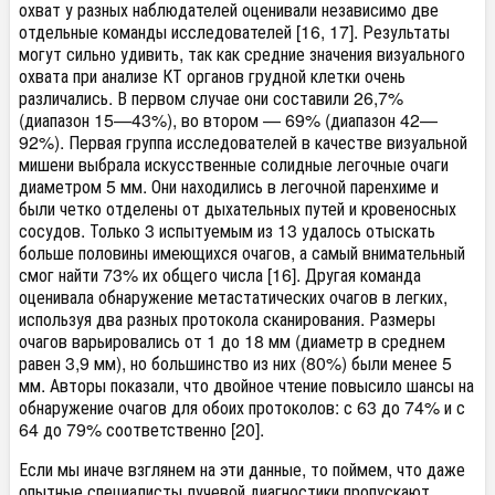
охват у разных наблюдателей оценивали независимо две
отдельные команды исследователей [16, 17]. Результаты
могут сильно удивить, так как средние значения визуального
охвата при анализе КТ органов грудной клетки очень
различались. В первом случае они составили 26,7%
(диапазон 15—43%), во втором — 69% (диапазон 42—
92%). Первая группа исследователей в качестве визуальной
мишени выбрала искусственные солидные легочные очаги
диаметром 5 мм. Они находились в легочной паренхиме и
были четко отделены от дыхательных путей и кровеносных
сосудов. Только 3 испытуемым из 13 удалось отыскать
больше половины имеющихся очагов, а самый внимательный
смог найти 73% их общего числа [16]. Другая команда
оценивала обнаружение метастатических очагов в легких,
используя два разных протокола сканирования. Размеры
очагов варьировались от 1 до 18 мм (диаметр в среднем
равен 3,9 мм), но большинство из них (80%) были менее 5
мм. Авторы показали, что двойное чтение повысило шансы на
обнаружение очагов для обоих протоколов: с 63 до 74% и с
64 до 79% соответственно [20].
Если мы иначе взглянем на эти данные, то поймем, что даже
опытные специалисты лучевой диагностики пропускают