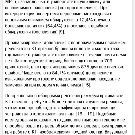
МРТ), направленных в университетскую клинику для
независимого заключения («второго мнения»). При
интерпретации экспертами серьезные расхождения с
первичным описанием обнаружены в 12,4% случаев,
большинство из них (64,4%) относились к ошибкам
обнаружения (восприятия) [9].
Проанализированы дополнения к первоначальным описаниям
результатов КТ органов брюшной полости и малого таза,
сделанные в университетской клинике в течение почти семи
лет. За исследуемый период было подготовлено 709
приложений, в которых исправлялись 875 диагностических
ошибок. Чаще всего (в 84,1% случаев) дополнение к
изначальному протоколу содержало описание находки, не
замеченной при первом чтении снимка [15].
По сравнению с обзорными рентгенограммами при анализе
КТ-снимков требуется более сложная визуальная реакция,
что можно пронаблюдать и зафиксировать при помощи
устройства отслеживания взгляда [16—19]. Подобные
исследования показали, что даже опытные рентгенологи не
способны охватить весь объем легких фовеальным зрением
при работе с КТ- изображениями грудной клетки. Визуальный