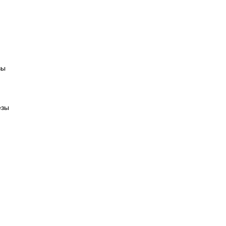
зы
езы