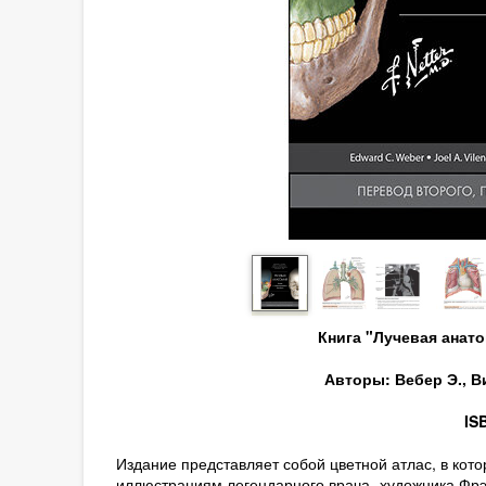
Книга "Лучевая анат
Авторы: Вебер Э., Ви
IS
Издание представляет собой цветной атлас, в кот
иллюстрациям легендарного врача- художника Фрэ