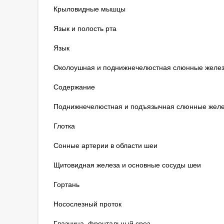
Крыловидные мышцы
Язык и полость рта
Язык
Околоушная и поднижнечелюстная слюнные желе
Содержание
Поднижнечелюстная и подъязычная слюнные жел
Глотка
Сонные артерии в области шеи
Щитовидная железа и основные сосуды шеи
Гортань
Носослезный проток
Глазница, фронтальный срез