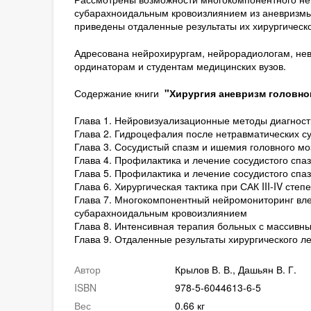
субарахноидальным кровоизлиянием из аневризмы.
приведены отдаленные результаты их хирургическо
Адресована нейрохирургам, нейрорадиологам, нев
ординаторам и студентам медицинских вузов.
Содержание книги
"Хирургия аневризм головно
Глава 1. Нейровизуализационные методы диагнос
Глава 2. Гидроцефалия после нетравматических с
Глава 3. Сосудистый спазм и ишемия головного м
Глава 4. Профилактика и лечение сосудистого сп
Глава 5. Профилактика и лечение сосудистого сп
Глава 6. Хирургическая тактика при САК III-IV сте
Глава 7. Многокомпонентный нейромониторинг вл
субарахноидальным кровоизлиянием
Глава 8. Интенсивная терапия больных с массив
Глава 9. Отдаленные результаты хирургического л
Автор
Крылов В. В., Дашьян В. Г.
ISBN
978-5-6044613-6-5
Вес
0.66 кг