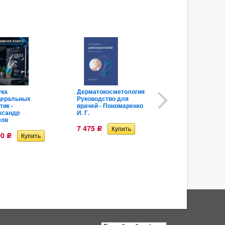
ука
Дерматокосметология.
Лечебное
церальных
Руководство для
питание в
тик -
врачей - Пономаренко
комплексной
ксандр
И. Г.
терапии при
лов
остеопорозе,
остеоартрите,
7 475
Р
подагре,
00
Р
ревматоидном
артрите - А.
Погожева , Е.
Полищук
3 740
Р