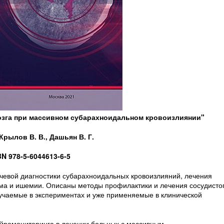
озга при массивном субарахноидальном кровоизлиянии"
рылов В. В., Дашьян В. Г.
BN 978-5-6044613-6-5
чевой диагностики субарахноидальных кровоизлияний, лечения
зма и ишемии. Описаны методы профилактики и лечения сосудисто
учаемые в экспериментах и уже применяемые в клинической
йромониторинга в лечении больных с массивным