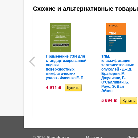
Схожие и альтернативные товары
Применение УЗИ для
TNM:
стандартизированной
классификация
оценки
злокачественных
поверхностных
опухолей - Дж.Д.
лимфатических
Брайерли, М.
узлов - Фисенко Е. П.
Джулиани, Б.
О’Салливан, Б.
Роус, Э. Ван
4 911
Р
Эйкен
5 694
Р
© 2026
Shopdon.ru
Магазин
Лекц