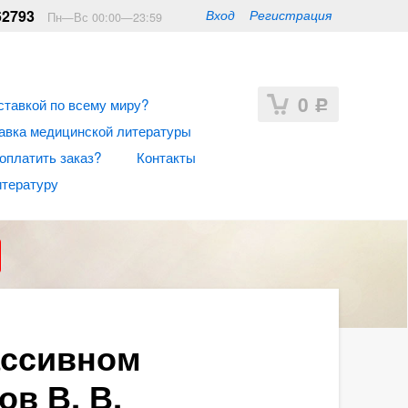
62793
Вход
Регистрация
Пн—Вс 00:00—23:59
0
ставкой по всему миру?
Р
авка медицинской литературы
 оплатить заказ?
Контакты
итературу
ассивном
в В. В.