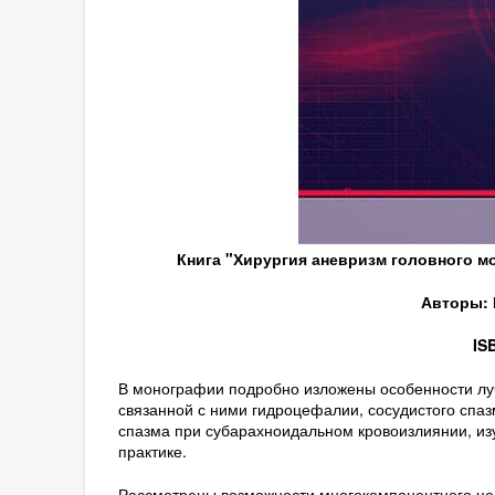
Книга "Хирургия аневризм головного м
Авторы: К
IS
В монографии подробно изложены особенности лу
связанной с ними гидроцефалии, сосудистого спа
спазма при субарахноидальном кровоизлиянии, из
практике.
Рассмотрены возможности многокомпонентного не