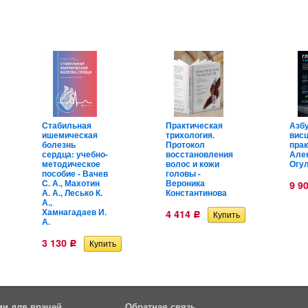
Стабильная
Практическая
Азб
ишемическая
трихология.
вис
болезнь
Протокол
прак
сердца: учебно-
восстановления
Але
методическое
волос и кожи
Огу
пособие - Вачев
головы -
С. А., Махотин
Вероника
9 9
А. А., Лесько К.
Константинова
А.,
Хамнагадаев И.
4 414
Р
А.
3 130
Р
ии для врачей
Обратная связь