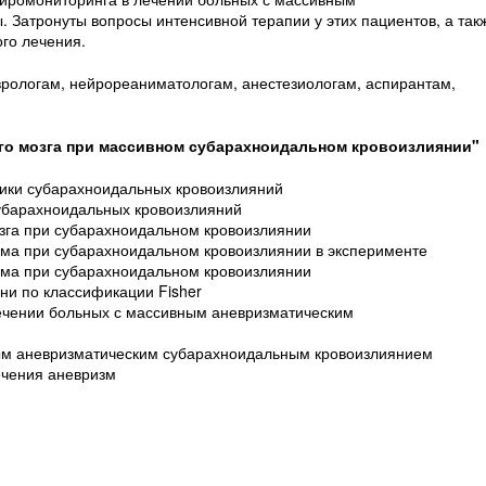
 Затронуты вопросы интенсивной терапии у этих пациентов, а так
го лечения.
рологам, нейрореаниматологам, анестезиологам, аспирантам,
го мозга при массивном субарахноидальном кровоизлиянии"
тики субарахноидальных кровоизлияний
убарахноидальных кровоизлияний
озга при субарахноидальном кровоизлиянии
азма при субарахноидальном кровоизлиянии в эксперименте
азма при субарахноидальном кровоизлиянии
пени по классификации Fisher
ечении больных с массивным аневризматическим
ным аневризматическим субарахноидальным кровоизлиянием
ечения аневризм