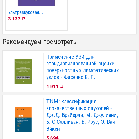
Ультразвуковая...
3 137
Р
Рекомендуем посмотреть
Применение УЗИ для
стандартизированной оценки
поверхностных лимфатических
узлов - Фисенко Е. П.
4 911
Р
TNM: классификация
злокачественных опухолей -
Дж.Д. Брайерли, М. Джулиани,
Б. О’Салливан, Б. Роус, Э. Ван
Эйкен
5 694
Р