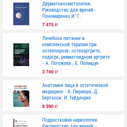
Дерматокосметология.
Руководство для врачей -
Пономаренко И. Г.
7 475
Р
Лечебное питание в
комплексной терапии при
остеопорозе, остеоартрите,
подагре, ревматоидном артрите
- А. Погожева , Е. Полищук
3 740
Р
Анатомия лица в эстетической
медицине - А. Пираеша, Д.
Бертосси, И. Гейденрих
9 390
Р
Подростковая наркология.
Руководство для врачей -