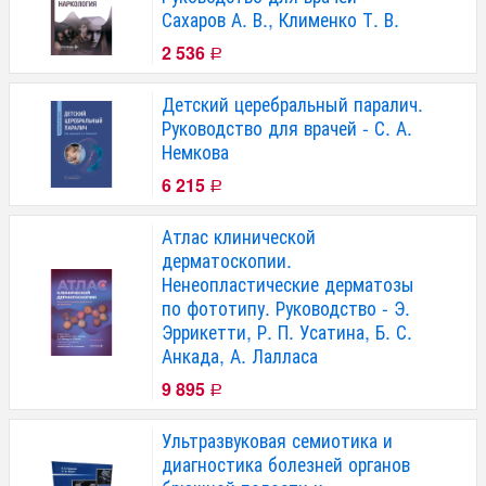
Сахаров А. В., Клименко Т. В.
2 536
Р
Детский церебральный паралич.
Руководство для врачей - С. А.
Немкова
6 215
Р
Атлас клинической
дерматоскопии.
Ненеопластические дерматозы
по фототипу. Руководство - Э.
Эррикетти, Р. П. Усатина, Б. С.
Анкада, А. Лалласа
9 895
Р
Ультразвуковая семиотика и
диагностика болезней органов