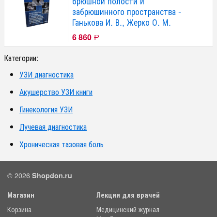
брюшной полости и
забрюшинного пространства -
Ганькова И. В., Жерко О. М.
6 860
Р
Категории:
УЗИ диагностика
Акушерство УЗИ книги
Гинекология УЗИ
Лучевая диагностика
Хроническая тазовая боль
© 2026
Shopdon.ru
Магазин
Лекции для врачей
Корзина
Медицинский журнал