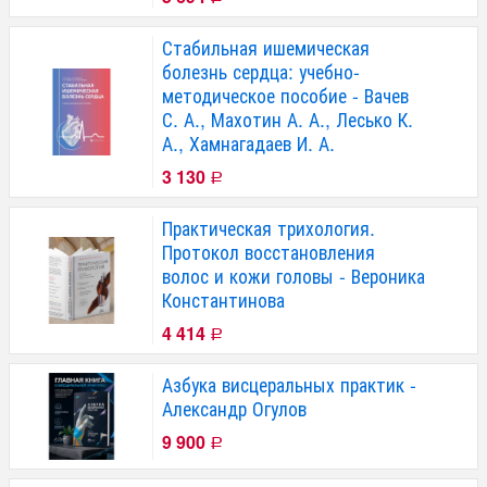
Стабильная ишемическая
болезнь сердца: учебно-
методическое пособие - Вачев
С. А., Махотин А. А., Лесько К.
А., Хамнагадаев И. А.
3 130
Р
Практическая трихология.
Протокол восстановления
волос и кожи головы - Вероника
Константинова
4 414
Р
Азбука висцеральных практик -
Александр Огулов
9 900
Р