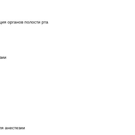
ция органов полости рта
зии
ля анестезии