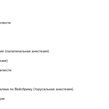
челюсти
тия (палатинальная анестезия)
езия)
челюсти
алика по Вейсбрему (торусальная анестезия).
дом