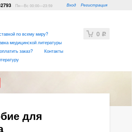
62793
Вход
Регистрация
Пн—Вс 00:00—23:59
0
ставкой по всему миру?
Р
авка медицинской литературы
 оплатить заказ?
Контакты
итературу
обие для
а