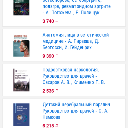
подагре, ревматоидном артрите
- А. Погожева , Е. Полищук
3 740
Р
Анатомия лица в эстетической
медицине - А. Пираеша, Д.
Бертосси, И. Гейденрих
9 390
Р
Подростковая наркология.
Руководство для врачей -
Сахаров А. В., Клименко Т. В.
2 536
Р
Детский церебральный паралич.
Руководство для врачей - С. А.
Немкова
6 215
Р