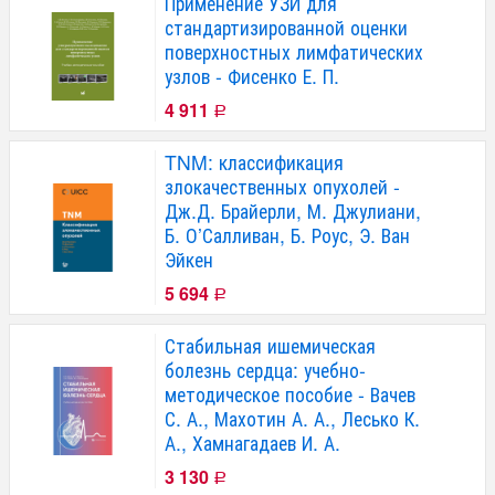
Применение УЗИ для
стандартизированной оценки
поверхностных лимфатических
узлов - Фисенко Е. П.
4 911
Р
TNM: классификация
злокачественных опухолей -
Дж.Д. Брайерли, М. Джулиани,
Б. О’Салливан, Б. Роус, Э. Ван
Эйкен
5 694
Р
Стабильная ишемическая
болезнь сердца: учебно-
методическое пособие - Вачев
С. А., Махотин А. А., Лесько К.
А., Хамнагадаев И. А.
3 130
Р