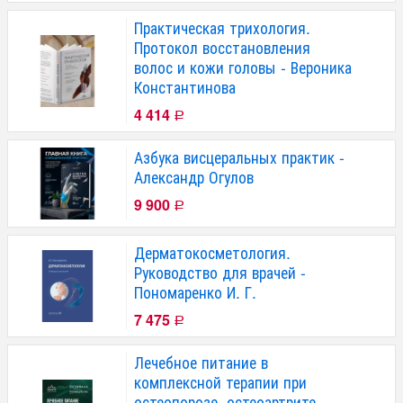
Практическая трихология.
Протокол восстановления
волос и кожи головы - Вероника
Константинова
4 414
Р
Азбука висцеральных практик -
Александр Огулов
9 900
Р
Дерматокосметология.
Руководство для врачей -
Пономаренко И. Г.
7 475
Р
Лечебное питание в
комплексной терапии при
остеопорозе, остеоартрите,