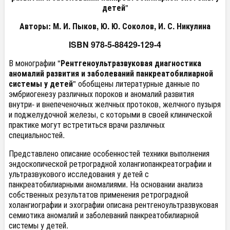
детей
"
Авторы: М. И. Пыков, Ю. Ю. Соколов, И. С. Никулина
ISBN 978-5-88429-129-4
В монографии "
Рентгеноультразвуковая диагностика
аномалий развития и заболеваний панкреатобилиарной
системы у детей
" обобщены литературные данные по
эмбриогенезу различных пороков и аномалий развития
внутри- и внепеченочных желчных протоков, желчного пузыря
и поджелудочной железы, с которыми в своей клинической
практике могут встретиться врачи различных
специальностей.
Представлено описание особенностей техники выполнения
эндоскопической ретроградной холангиопанкреатографии и
ультразвукового исследования у детей с
панкреатобилиарными аномалиями. На основании анализа
собственных результатов применения ретроградной
холангиографии и эхографии описана рентгеноультразвуковая
семиотика аномалий и заболеваний панкреатобилиарной
системы у детей.