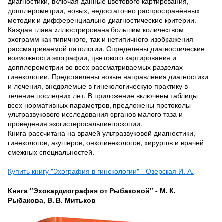
диагностики, включая данные цветового картирования,
допплерометрии, новых, недостаточно распространённых
методик и дифференциально-диагностические критерии.
Каждая глава иллюстрирована большим количеством
эхограмм как типичного, так и нетипичного изображения
рассматриваемой патологии. Определены диагностические
возможности эхографии, цветового картирования и
допплерометрии во всех рассматриваемых разделах
гинекологии. Представлены новые направления диагностики
и лечения, внедряемые в гинекологическую практику в
течение последних лет. В приложение включены таблицы
всех нормативных параметров, предложены протоколы
ультразвукового исследования органов малого таза и
проведения эхогистеросальпингоскопии.
Книга рассчитана на врачей ультразвуковой диагностики,
гинекологов, акушеров, онкогинекологов, хирургов и врачей
смежных специальностей.
Купить книгу "Эхография в гинекологии" - Озерская И. А.
Книга "Эхокардиография от Рыбаковой" - М. К.
Рыбакова, В. В. Митьков