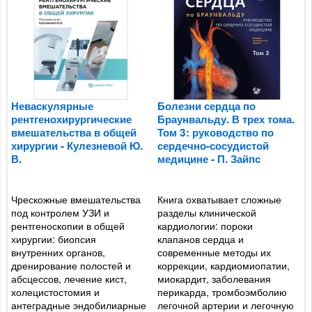
Неваскулярные
Болезни сердца по
Б
рентгенохирургические
Браунвальду. В трех тома.
Б
вмешательства в общей
Том 3: руководство по
Т
хирургии - Кулезневой Ю.
сердечно-сосудистой
с
В.
медицине - П. Зайпс
м
Чрескожные вмешательства
Книга охватывает сложные
А
к
под контролем УЗИ и
разделы клинической
с
рентгеноскопии в общей
кардиологии: пороки
п
хирургии: биопсия
клапанов сердца и
к
внутренних органов,
современные методы их
р
с
дренирование полостей и
коррекции, кардиомиопатии,
с
абсцессов, лечение кист,
миокардит, заболевания
Р
холецистостомия и
перикарда, тромбоэмболию
п
,
антеградные эндобилиарные
легочной артерии и легочную
а