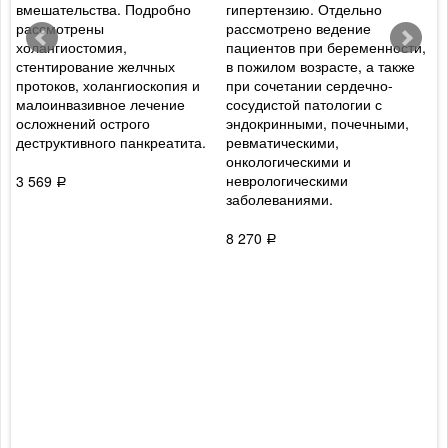
вмешательства. Подробно
гипертензию. Отдельно
г
рассмотрены
рассмотрено ведение
л
холангиостомия,
пациентов при беременности,
с
стентирование желчных
в пожилом возрасте, а также
м
и
протоков, холангиоскопия и
при сочетании сердечно-
к
малоинвазивное лечение
сосудистой патологии с
и
осложнений острого
эндокринными, почечными,
с
деструктивного панкреатита.
ревматическими,
п
онкологическими и
неврологическими
3 569
9
Р
заболеваниями.
8 270
Р