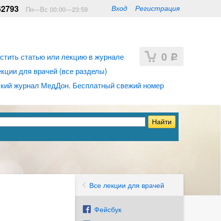
62793
Вход
Регистрация
Пн—Вс 00:00—23:59
0
стить статью или лекцию в журнале
Р
ции для врачей (все разделы)
кий журнал МедДон. Бесплатный свежий номер
Все лекции для врачей
Фейсбук