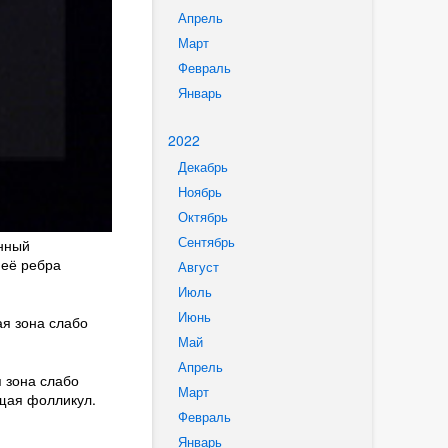
Апрель
Март
Февраль
Январь
2022
Декабрь
Ноябрь
Октябрь
Сентябрь
енный
 её ребра
Август
Июль
Июнь
ая зона слабо
Май
Апрель
 зона слабо
Март
щая фолликул.
Февраль
Январь