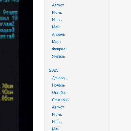
Август
Июль
Июнь
Май
Апрель
Март
Февраль
Январь
2023
Декабрь
Ноябрь
Октябрь
Сентябрь
Август
Июль
Июнь
Май