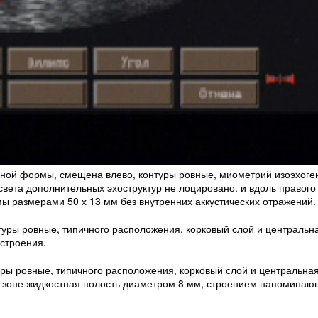
альной формы, смещена влево, контуры ровные, миометрий изоэхог
света дополнительных эхоструктур не лоцировано. и вдоль правого
ы размерами 50 х 13 мм без внутренних аккустических отражений.
туры ровные, типичного расположения, корковый слой и центральн
строения.
уры ровные, типичного расположения, корковый слой и центральная
 зоне жидкостная полость диаметром 8 мм, строением напоминаю