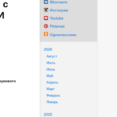
 с
ВКонтакте
Инстаграм
И
Youtube
Pinterest
Одноклассники
2026
Август
Июль
Июнь
Май
вукового
Апрель
Март
Февраль
Январь
2025