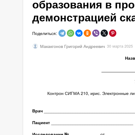
образования в про
демонстрацией ск
Поделиться:
Макакгонов Григорий Андреевич
30 марта 2025
Назв
_____________
Контрон СИГМА 210, ирис. Электронные лин
Врач
_____________________________________
Пациент
__________________________________
Исследование № ____________
от __.__.____