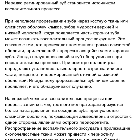
Нередко ретинированный зуб становится источником
воспалительного процесса.
При неполном прорезывании зуба через костную ткань или
слизистую оболочку клыков, зубов мудрости верхней и
нижней челюстей, когда появляется часть коронки зуба,
может возникать воспалительный процесс вокруг нее. Это
связано с тем, что происходит постоянная травма слизистой
оболочки, прилегающей к прорезывающейся части коронки
зуба. Иногда полупрорезавшийся зуб обнаруживают при
воспалительном процессе. При осмотре полости рта
определяют утолщение альвеолярного отростка или его
части, покрытое гиперемированной отечной слизистой
оболочкой. Иногда полупрорезавшийся зуб ничем себя не
проявляет, и его обнаруживают случайно.
На верхней челюсти воспалительные процессы при
прорезывании клыков, третьего моляра характеризуются
болью из-за давления на соседние зубы припухлостью
слизистой оболочки, покрывающей альвеолярный отросток с
одной стороны, явлениями острого периодонтита.
Распространение воспалительного экссудата в прилежащие
околочелюстные ткани может привести к периоститу
челюсти, острому верхнечелюстному синуситу. Острый