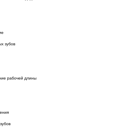
ие
х зубов
ение рабочей длины
чения
зубов