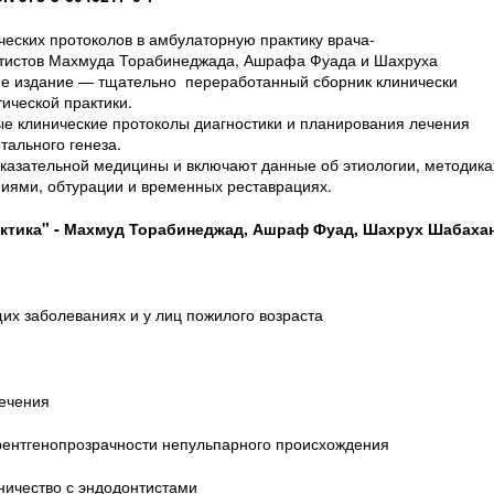
еских протоколов в амбулаторную практику врача-
онтистов Махмуда Торабинеджада, Ашрафа Фуада и Шахруха
-е издание — тщательно переработанный сборник клинически
ической практики.
е клинические протоколы диагностики и планирования лечения
тального генеза.
казательной медицины и включают данные об этиологии, методика
ниями, обтурации и временных реставрациях.
ктика" - Махмуд Торабинеджад, Ашраф Фуад, Шахрух Шабаха
их заболеваниях и у лиц пожилого возраста
лечения
рентгенопрозрачности непульпарного происхождения
дничество с эндодонтистами