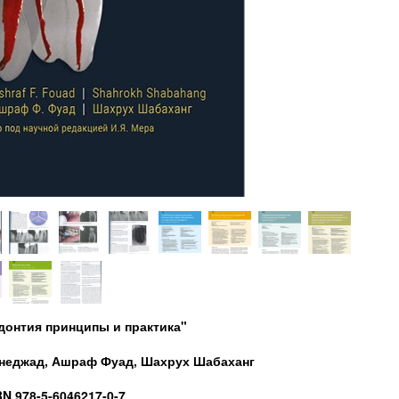
донтия принципы и практика"
неджад, Ашраф Фуад, Шахрух Шабаханг
BN 978-5-6046217-0-7