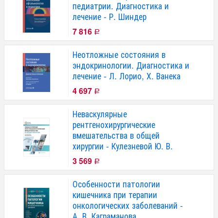
педиатрии. Диагностика и
лечение - Р. Шиндер
7 816
Р
Неотложные состояния в
эндокринологии. Диагностика и
лечение - Л. Лорио, Х. Ванека
4 697
Р
Неваскулярные
рентгенохирургические
вмешательства в общей
хирургии - Кулезневой Ю. В.
3 569
Р
Особенности патологии
кишечника при терапии
онкологических заболеваний -
А. В. Каграманова