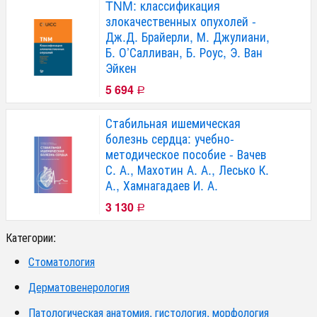
TNM: классификация
злокачественных опухолей -
Дж.Д. Брайерли, М. Джулиани,
Б. О’Салливан, Б. Роус, Э. Ван
Эйкен
5 694
Р
Стабильная ишемическая
болезнь сердца: учебно-
методическое пособие - Вачев
С. А., Махотин А. А., Лесько К.
А., Хамнагадаев И. А.
3 130
Р
Категории:
Стоматология
Дерматовенерология
Патологическая анатомия, гистология, морфология