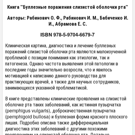
Книга "Буллезные поражения слизистой оболочки рта"
Авторы: Рабинович О. Ф., Рабинович И. М., Бабиченко И.
И., Абрамова Е. С.
ISBN 978-5-9704-6679-7
Клиническая картина, диагностика и лечение буллезных
поражений слизистой оболочки рта являются малоизученной
проблемой с позиции понимания как этиологии, так и
патогенеза. Однако частота выявления этой патологии в
последние годы значительно возросла, что и явилось
мотивацией к написанию данного руководства для
практикующих врачей, а также для научных сотрудников,
занимающихся указанной проблематикой.
В книге представлены клинические проявления на слизистой
оболочке рта таких заболеваний, как истинная пузырчатка
(pemphigus vulgaris), доброкачественная пузырчатка
(pemphigoid bullosa) и буллезная форма красного плоского
лишая. Подробно описана также дифференциальная
диагностика этих заболеваний с другими похожими
проявлениями на слизистой оболочке рта. Детально